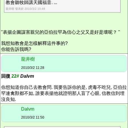
教會聽牧師講天國福音. ...
龍井樹 發表於 2010/3/2 10:49
"表揚企圖謀害親兒的亞伯拉罕為信心之父又是好是壞呢？ "
我想知教會是怎樣解釋這件事的?
你能告訴我嗎?
龍井樹
2010/3/2 11:28
回復
22#
Dalvm
你想知道你自己去教會問. 我要告訴你的是, 虎毒不吃兒, 亞伯拉
罕連禽獸都不如, 誰要表揚他就證明那人盲了心眼, 信教信到埋
沒良知.
Dalvm
2010/3/2 11:50