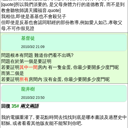
[quote]所以我們須要的, 是父母身體力行的道德教育, 而不是到
教會聽牧師講天國福音.quote]
我相信,即使是基基也不會殺兒子
但即使是反基也會認同耶經的部份教導,例如愛人如己,孝敬父
母,不可作假見證
基督徒
2010/3/2 21:09
問題根本有問題 難道你們看不出嗎?
問題在於第一個是要証明
若要証明
其中一間
房內 有一隻金蛋, 你最少要開多少度門呢
而第二個是
若要証明
所有
房間內 沒有金蛋, 你最少要開多少度門呢
龍井樹
2010/3/2 23:50
回復
35#
兩文兩語
我的電腦重灌了, 要花點時間去找找到底是哪本書談及過歷史中
耶穌, 或者看看其他版友能不能幫到你吧.