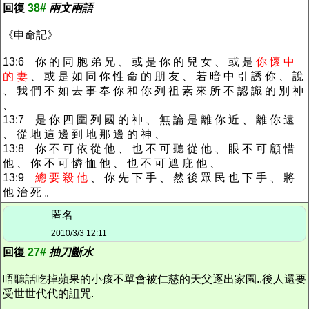
回復
38#
兩文兩語
《申命記》
13:6 你 的 同 胞 弟 兄 、 或 是 你 的 兒 女 、 或 是
你 懷 中
的 妻
、 或 是 如 同 你 性 命 的 朋 友 、 若 暗 中 引 誘 你 、 說
、 我 們 不 如 去 事 奉 你 和 你 列 祖 素 來 所 不 認 識 的 別 神
、
13:7 是 你 四 圍 列 國 的 神 、 無 論 是 離 你 近 、 離 你 遠
、 從 地 這 邊 到 地 那 邊 的 神 、
13:8 你 不 可 依 從 他 、 也 不 可 聽 從 他 、 眼 不 可 顧 惜
他 、 你 不 可 憐 恤 他 、 也 不 可 遮 庇 他 、
13:9
總 要 殺 他
、 你 先 下 手 、 然 後 眾 民 也 下 手 、 將
他 治 死 。
匿名
2010/3/3 12:11
回復
27#
抽刀斷水
唔聽話吃掉蘋果的小孩不單會被仁慈的天父逐出家園..後人還要
受世世代代的詛咒.