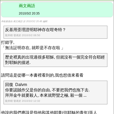
兩文兩語
2010/3/2 20:35
本帖最後由 兩文兩語 於 2010/3/2 20:48 編輯
反基用歪理證明耶神存在咁奇特？
龍井樹 發表於 2010/3/2 08:50
打錯字,
「無法証明存在, 就即是不存在啦 」
歷史裡真的出現過很多耶穌, 但就沒有一個完全符合耶經
對耶穌的描述.
請問這是從哪一本書裡看到的,我也想借來看看
回復 Dalvm
你要認賊作父是你的自由, 不要把我們也拖下去.
拜拜金牛就要殺人, 本來就野蠻之極, 殺一個 ...
龍井樹 發表於 2010/3/2 12:32
他說的我們應該是指他和其他耶青(信耶穌的青年)等人