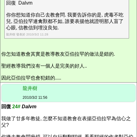
回復 Dalvm
你你想知道你自己去教會問. 我要告訴你的是, 虎毒不吃
兒, 亞伯拉罕連禽獸都不如, 誰要表揚他就證明那人盲了
心眼, 信教信到埋沒良知.
龍井樹 發表於 2010/3/2 11:28
你怎知道教會其實是教導教友亞伯拉罕的做法是錯的.
聖經教導我們沒有一個人是完美的好人..
因此亞伯拉罕也會犯錯的.....
龍井樹
2010/3/2 11:56
回復
24#
Dalvm
我做了廿多年教徒, 怎麼不知道教會在表揚亞伯拉罕為信心之
父?
你嫌去教會問麻煩, 可以自行翻翻耶經, 看看耶經的作者對亞伯