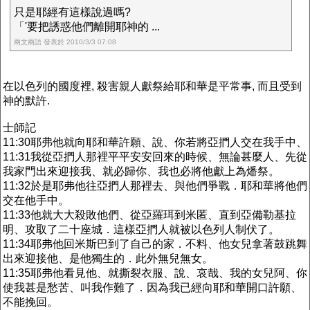
只是耶經有這樣說過嗎?
「'要把誘惑他們離開耶神的 ...
兩文兩語 發表於 2010/3/3 07:08
在以色列的國度裡, 殺害親人獻祭給耶和華是平常事, 而且受到
神的默許.
士師記
11:30耶弗他就向耶和華許願、說、你若將亞捫人交在我手中、
11:31我從亞捫人那裡平平安安回來的時候、無論甚麼人、先從
我家門出來迎接我、就必歸你、我也必將他獻上為燔祭。
11:32於是耶弗他往亞捫人那裡去、與他們爭戰．耶和華將他們
交在他手中。
11:33他就大大殺敗他們、從亞羅珥到米匿、直到亞備勒基拉
明、攻取了二十座城．這樣亞捫人就被以色列人制伏了。
11:34耶弗他回米斯巴到了自己的家．不料、他女兒拿著鼓跳舞
出來迎接他、是他獨生的．此外無兒無女。
11:35耶弗他看見他、就撕裂衣服、說、哀哉、我的女兒阿、你
使我甚是愁苦、叫我作難了．因為我已經向耶和華開口許願、
不能挽回。