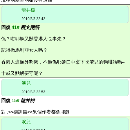
現在的基基的碓沒有這樣
龍井樹
2010/3/3 22:42
回復
41#
兩文兩語
係？咁耶穌又關香港人乜事先？
記得撒馬利亞女人嗎？
香港人這類外邦佬，不過係耶穌口中桌下吃渣兒的狗咁話喎‧‧‧
十戒又點解要守呢？
淚兒
2010/3/3 22:53
回復
15#
龍井樹
對 ,<<德訓篇>>果個作者都係耶穌
淚兒