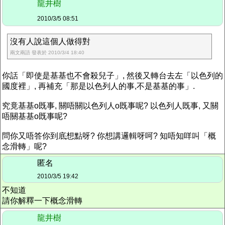
龍井樹
2010/3/5 08:51
沒有人說這個人做得對
兩文兩語 發表於 2010/3/4 18:40
你話「即使是基基也不會殺兒子」, 然後又轉台去左「以色列的
國度裡」, 再補充「那是以色列人的事,不是基基的事」.
究竟基基o既事, 關唔關以色列人o既事呢? 以色列人既事, 又關
唔關基基o既事呢?
問你又唔答你到底想點呀? 你想講邏輯呀呵? 知唔知咩叫「概
念滑轉」呢?
匿名
2010/3/5 19:42
不知道
請你解釋一下概念滑轉
龍井樹