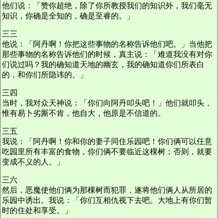
他们说：「赞你超绝，除了你所教授我们的知识外，我们毫无
知识，你确是全知的，确是至睿的。」
三三
他说：「阿丹啊！你把这些事物的名称告诉他们吧。」当他把
那些事物的名称告诉他们的时候，真主说：「难道我没有对你
们说过吗？我的确知道天地的幽玄，我的确知道你们所表白
的，和你们所隐讳的。」
三四
当时，我对众天神说：「你们向阿丹叩头吧！」他们就叩头，
惟有易卜劣厮不肯，他自大，他原是不信道的。
三五
我说：「阿丹啊！你和你的妻子同住乐园吧！你们俩可以任意
吃园里所有丰富的食物，你们俩不要临近这棵树；否则，就要
变成不义的人。」
三六
然后，恶魔使他们俩为那棵树而犯罪，遂将他们俩人从所居的
乐园中诱出。我说：「你们互相仇视下去吧。大地上有你们暂
时的住处和享受。」