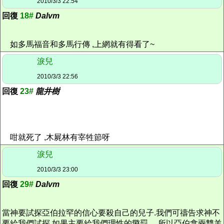
2010/3/3 22:54
回復
18#
Dalvm
如多馬福音和多馬行傳 ,上網就有得看了~
淚兒
2010/3/3 22:56
回復
23#
龍井樹
咁就死了 ,木屍林有宰牲節呀
淚兒
2010/3/3 23:00
回復
29#
Dalvm
當神要試探亞伯拉罕的信心要殺自己的兒子.我們可禱告求神不
要給我們試探.如果主要給我們理性的懲罰, 所以亞伯拿兩雙羊