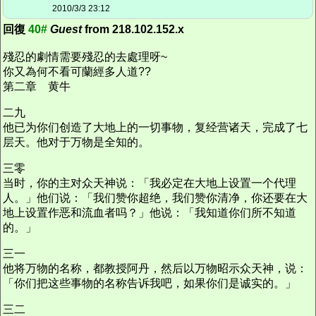
2010/3/3 23:12
回復
40#
Guest
from 218.102.152.x
殘忍的劇情需要殘忍的去處理呀~
你又為何不看可蘭經多人道??
第二章 黄牛
二九
他已为你们创造了大地上的一切事物，复经营诸天，完成了七
层天。他对于万物是全知的。
三零
当时，你的主对众天神说：「我必定在大地上设置一个代理
人。」他们说：「我们赞你超绝，我们赞你清净，你还要在大
地上设置作恶和流血者吗？」他说：「我知道你们所不知道
的。」
三一
他将万物的名称，都教授阿丹，然后以万物昭示众天神，说：
「你们把这些事物的名称告诉我吧，如果你们是诚实的。」
三二