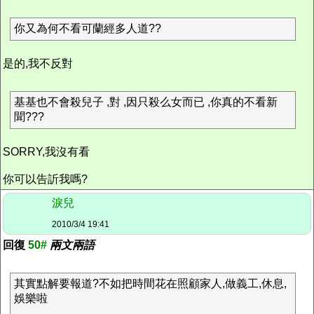
你又為何不看可蘭經多人道??
是的,我不反對
基基也不會殺兒子 ,對 ,因只殺么女而已 ,你真的不看新
聞???
SORRY,我沒有看
你可以告訢我嗎?
淚兒
2010/3/4 19:41
回復
50#
兩文兩語
其實點解要報道?不如把時間花在照顧家人,做義工,休息,
娛樂啦