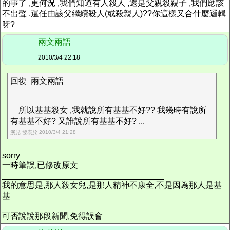
的事了 ,更何況 ,我們知道有人殺人 ,還是父親殺親子 ,我們應該
不出聲 ,還任由該父繼續殺人(或殺親人)??你這樣又合什麼邏輯
呀?
兩文兩語
2010/3/4 22:18
回復 兩文兩語
所以基基殺女 ,我就說所有基基不好?? 我幾時有說所
有基基不好? 又誰說所有基基不好? ...
淚兒 發表於 2010/3/4 21:28
sorry
一時筆誤,已修改原文
___________________________________
我的意思是,那人殺女兒,是那人精神不康全,不是因為那人是基
基
可否說說那段新聞,免得誤會