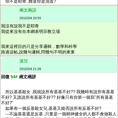
你不是耶青 ,難道你是混蛋?
兩文兩語
2010/3/4 20:55
我沒有說我不是耶青
我從來沒有在本網表明宗教立場
我來這裡目的只是分享邏輯，數學和科學
路過這帖,說幾句邏輯,問幾句不明的東東
淚兒
2010/3/4 21:28
回復
54#
兩文兩語
所以基基殺女 ,我就說所有基基不好?? 我幾時有說所有基基
不好? 又誰說所有基基不好?? 好像只有你第一個寫"所有基基
不好?"
如果有一個反基殺女兒,基基又能否說所有反基不好?
---不論基基還是反基 ,只要是一個精神健全的人都不會做殺人