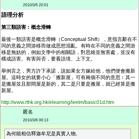
2010/3/5 20:01
語理分析
第三類語害︰概念滑轉
最後一類語害是概念滑轉（Conceptual Shift），意指言辭在不
同的意義之間游移而做成思想混亂。有時在不同的意義之間游
移是無妨的，例如文學中的相關語，對思維並無害處，並沒有
構成語害。有害與否，要看語境、上下文。
舉例言之，男方許下承諾，說如果女方嫁給他，他們便會搬新
屋。這時女的就要小心「搬新屋」可有兩個不同的意思︰其一
是搬屋並且那間屋是新的，其二是只要是搬屋，就已經算是搬
新屋。
http://www.rthk.org.hk/elearning/leetm/basic01d.htm
匿名
2010/3/6 00:13
為何能相信釋迦牟尼是真實人物,