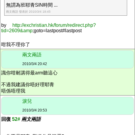
無謂為班耶青SIN時間 ...
兩文兩語 發表於 2010/3/4 18:45
by
http://exchristian.hk/forum/redirect.php?
tid=2609&amp
;goto=lastpost#lastpost
咁我不理你了
兩文兩語
2010/3/4 20:42
識你咁耐講得最arm聽這心
不過我建議你唔好理耶青
唔係唔理我
淚兒
2010/3/4 20:53
回復
52#
兩文兩語