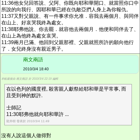
11:36他女兒回答說、父阿、你既向耶和華開口、就當照你口中
所說的向我行、因耶和華已經在仇敵亞捫人身上為你報仇。
11:37又對父親說、有一件事求你允准．容我去兩個月、與同伴
在山上、好哀哭我終為處女。
11:38耶弗他說、你去罷．就容他去兩個月．他便和同伴去了、
在山上為他終為處女哀哭。
11:39兩月已滿、他回到父親那裡、父親就照所許的願向他行
了．女兒終身沒有親近男子。
兩文兩語
2010/3/4 18:40
本帖最後由 兩文兩語 於 2010/3/4 22:19 編輯
在以色列的國度裡, 殺害親人獻祭給耶和華是平常事, 而
且受到神的默許.
士師記
11:30耶弗他就向耶和華許 ...
龍井樹 發表於 2010/3/4 11:49
沒有人說這個人做得對