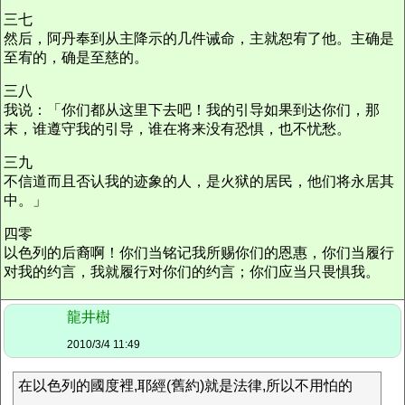
三七
然后，阿丹奉到从主降示的几件诫命，主就恕宥了他。主确是
至宥的，确是至慈的。
三八
我说：「你们都从这里下去吧！我的引导如果到达你们，那
末，谁遵守我的引导，谁在将来没有恐惧，也不忧愁。
三九
不信道而且否认我的迹象的人，是火狱的居民，他们将永居其
中。」
四零
以色列的后裔啊！你们当铭记我所赐你们的恩惠，你们当履行
对我的约言，我就履行对你们的约言；你们应当只畏惧我。
龍井樹
2010/3/4 11:49
在以色列的國度裡,耶經(舊約)就是法律,所以不用怕的