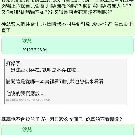
肉騙上帝保自兒命囉 ,耶經無教的嗎?? 還是寫耶經者無人性??
又仰或耶徒豬狗不如??? 又還是兩者死蠢想不到呢??
神忿怒人們拜金牛 ,只因時代不同拜錯對象 ,要拜乜?? 自己動手
查了
淚兒
2010/3/3 23:04
打錯字,
「無法証明存在, 就即是不存在啦 」
請問這是從哪一本書裡看到的,我也想借來看看
他說的我們應該 ...
兩文兩語 發表於 2010/3/2 20:35
基基也不會殺兒子 ,對 ,因只殺么女而已 ,你真的不看新聞?
淚兒