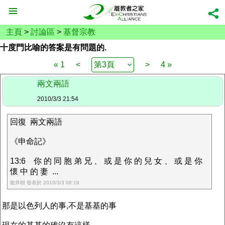
主頁
>
討論區
>
基督宗教
十度門比喻的答案是有問題的.
« 1
<
>
4 »
兩文兩語
2010/3/3 21:54
回復 兩文兩語
《申命記》
13:6 你 的 同 胞 弟 兄 、 或 是 你 的 兒 女 、 或 是 你
懷 中 的 妻 ...
龍井樹 發表於 2010/3/3 08:19
那是以色列人的事,不是基基的事