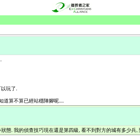
.
就可以玩了.
知道算不算已經站穩陣腳呢....
狀態. 我的偵查技巧現在還是第四級, 看不到對方的城有多少兵, 