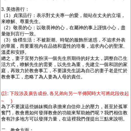
3. 美德善行：
（1）貞潔品行：表示對丈夫專一的愛，能站在丈夫的立場，
來瞭解、尊重先生。
（2）敬畏的心：以敬畏神的心，在屬神的事上謹慎小心，盡
量做到言行一致。
（3）儉樸生活：不被新潮、時髦的服飾所迷惑，不追求外表
的華麗，而要重視內在品德和靈性的培養，追求內心的聖潔、
溫柔和安靜。
總之，妻子宜努力扮演一個先生所期待的好太太，調整自己生
活方式，瞭解先生的需要，以先生為重，先建立一個和諧的家
庭，再致力於教會事工，不要讓先生認為自己的妻子老是忙於
教會事工，忽略了為人妻為人母的責任。
(註: 下段涉及廣告成份, 各兄弟向另一半傳閱時大可將此段收起
~
)
為了不要讓這些姊妹獨自承擔來自信仰上的壓力，甚至於孤軍
奮鬥，教會應如何發揮教會的功能來幫助她們呢？我們相信教
會有許多地方可以發揮力量，在這裡我們僅提出三點來說明。
二、教會方面：