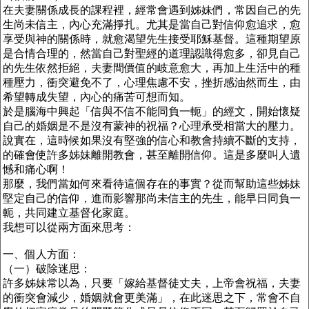
在夫妻關係成長的課程裡，經常會遇到姊妹們，常因自己的先
生尚未信主，內心充滿掙扎。尤其是當自己對信仰愈追求，愈
享受與神的關係時，就愈渴望先生接受耶穌基督。這種期望原
是合情合理的，然當自己對聖經的道理認識得愈多，卻見自己
的先生依然拒絕，夫妻間價值的岐意愈大，再加上生活中的種
種壓力，衝突避免不了，心理焦慮不安，挫折感油然而生，由
希望轉成失望，內心的痛苦可想而知。
於是腦海中興起「信與不信不能同負一軛」的經文，開始懷疑
自己的婚姻是不是沒有蒙神的祝福？心理承受相當大的壓力。
說實在，這時候如果沒有堅強的信心和教會持續不斷的支持，
的確會使許多姊妹離開教會，甚至離開信仰。這是多麼叫人遺
憾和痛心啊！
那麼，我們當如何來看待這個存在的事實？從而幫助這些姊妹
堅定自己的信仰，進而影響那尚未信主的先生，能早日同負一
軛，共同建立基督化家庭。
我想可以從兩方面來思考：
一、個人方面：
（一）破除迷思：
許多姊妹常以為，只要「嫁給基督徒丈夫，上帝會祝福，夫妻
的衝突會減少，婚姻就會更美滿」，在此迷思之下，常會不自