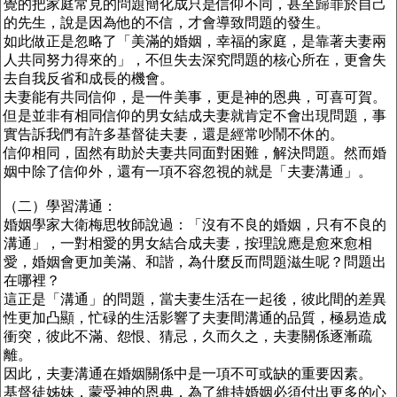
覺的把家庭常見的問題簡化成只是信仰不同，甚至歸罪於自己
的先生，說是因為他的不信，才會導致問題的發生。
如此做正是忽略了「美滿的婚姻，幸福的家庭，是靠著夫妻兩
人共同努力得來的」，不但失去深究問題的核心所在，更會失
去自我反省和成長的機會。
夫妻能有共同信仰，是一件美事，更是神的恩典，可喜可賀。
但是並非有相同信仰的男女結成夫妻就肯定不會出現問題，事
實告訴我們有許多基督徒夫妻，還是經常吵鬧不休的。
信仰相同，固然有助於夫妻共同面對困難，解決問題。然而婚
姻中除了信仰外，還有一項不容忽視的就是「夫妻溝通」。
（二）學習溝通：
婚姻學家大衛梅思牧師說過：「沒有不良的婚姻，只有不良的
溝通」，一對相愛的男女結合成夫妻，按理說應是愈來愈相
愛，婚姻會更加美滿、和諧，為什麼反而問題滋生呢？問題出
在哪裡？
這正是「溝通」的問題，當夫妻生活在一起後，彼此間的差異
性更加凸顯，忙碌的生活影響了夫妻間溝通的品質，極易造成
衝突，彼此不滿、怨恨、猜忌，久而久之，夫妻關係逐漸疏
離。
因此，夫妻溝通在婚姻關係中是一項不可或缺的重要因素。
基督徒姊妹，蒙受神的恩典，為了維持婚姻必須付出更多的心