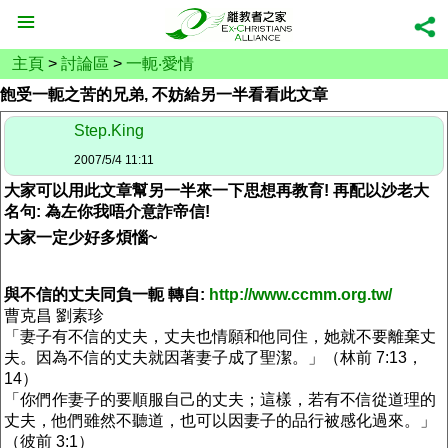
主頁
>
討論區
>
一軛‧愛情
飽受一軛之苦的兄弟, 不妨給另一半看看此文章
Step.King
2007/5/4 11:11
大家可以用此文章幫另一半來一下思想再教育! 再配以沙老大
名句: 為左你我唔介意詐帝信!
大家一定少好多煩惱~
與不信的丈夫同負一軛 轉自:
http://www.ccmm.org.tw/
曹克昌 劉素珍
「妻子有不信的丈夫，丈夫也情願和他同住，她就不要離棄丈
夫。因為不信的丈夫就因著妻子成了聖潔。」（林前 7:13，
14）
「你們作妻子的要順服自己的丈夫；這樣，若有不信從道理的
丈夫，他們雖然不聽道，也可以因妻子的品行被感化過來。」
（彼前 3:1）