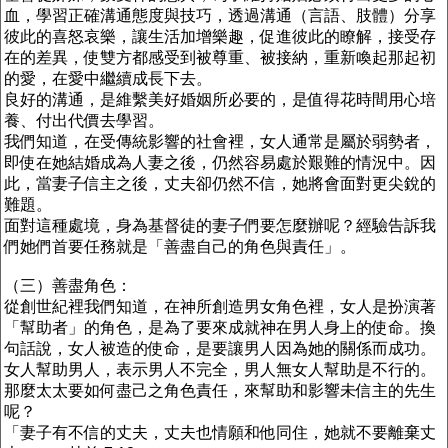
血，學習正確溝通態度與技巧，透過溝通（言語、肢體）分享
彼此的喜怒哀樂，讓生活加增樂趣，促進彼此的瞭解，接受存
在的差異，使雙方都感受到被尊重、被接納，重新喚起那起初
的愛，在愛中繼續成長下去。
良好的溝通，是維繫美好婚姻所必要的，是值得花時間用心培
養、付出代價去學習。
我們知道，在受傳統影響的社會裡，女人通常是屬於弱勢者，
即使在她結婚成為人妻之後，仍然容易處於艱難的情況中。因
此，當妻子信主之後，丈夫卻仍然不信，她將會面對更尖銳的
難題。
面對這種處境，身為基督徒的妻子們要怎麼辦呢？經驗告訴我
們她們首要任務就是「善盡自己的角色與責任」。
（三）善盡角色：
從創世紀裡我們知道，在神所創造男女角色裡，女人是扮演著
「幫助者」的角色，是為了要來成就神在男人身上的使命。換
句話說，女人被造的使命，是要讓男人因為她的關係而成功。
女人幫助男人，表示男人不完全，男人無女人幫助是不行的。
那麼太太要如何盡己之角色責任，來幫助和影響未信主的先生
呢？
「妻子有不信的丈夫，丈夫也情願和他同住，她就不要離棄丈