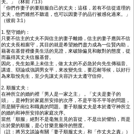
夫。」（林前 7:13）
「你們作妻子的要順服自己的丈夫；這樣，若有不信從道理的
丈夫，他們雖然不聽道，也可以因妻子的品行被感化過來。」
（彼前 3:1）
1. 堅守婚約：
只要不信主的丈夫不與信主的妻子離婚，信主的妻子應與不信
的丈夫長相廝守，其目的就是希望她們盡力成為一位賢內助，
藉著在基督裡優美生活的見證，來破除偏見和敵對的態度，從
而贏得其丈夫信服基督。
因此，先生如果上未信主，做太太的不必急於向先生傳福音、
講道、辯論或強調男女平，來改變先生，要忍耐等候，以好行
為來取悅先生，至少先讓丈夫容許太太遵守信仰。
2. 順服丈夫：
在神所立的婚約裡「男人是一家之主」，「丈夫是妻子的
頭」，是神對於家庭所安排的次序，不是平等不平等的問題，
而是關乎崗位和職責的問題。妻子順服丈夫是本於遵守神所立
的婚約和神所安排的家庭次序。
當然「順服」絕對不是毫無主見的盲從，不是出於懼怕，而是
出於愛的順服，是心甘樂意服侍的態度。
（註：將另文談論有關「妻子順服丈夫」和「作丈夫之責」）