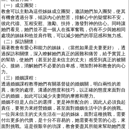
（一）成立團契：
教會可以主動為這些姊妹成立團契，邀請她們加入團契，使其
有機會透過分享，傾訴內心的愁苦，排解心中的疑懼和不安，
彼此代禱、互相安慰、激勵、扶持，激發對神的信心。同時讓
她們看見，她們並不是一個人在孤軍奮戰，仍有不少與她相同
處境的姊妹和他並肩作戰，可以減少她們的罪惡感和無力感。
（二）探訪關懷：
藉著教會有愛心和能力的姊妹，（當然如果是夫妻更好），透
過探訪和關懷，深入瞭解她們真正的困難和痛苦，給予實質上
的幫助，使她們（甚至於是未信主的丈夫）感受到真正的被關
心、接納，消解她們不必要的自卑感，增加對神和教會的向心
力。
（三）婚姻課程：
透過婚姻課程教導她們有關基督徒的婚姻關，明白兩性的差
異，衝突的處理、溝通的態度和技巧，以正確的態度來面對自
己的婚姻，如此可以減少夫妻間的摩擦和壓力。
婚姻不但是人自己的選擇，更是神所配合的，因此人必須負起
責任，要努力來經營婚姻，甚至面對婚姻生活中許多的挑戰。
一位與未信主的丈夫生活在一起的姊妹，面對這種挑戰，需要
付出更多的代價，是十分不容易的，她需要有受苦的心志，來
面對挑戰。這是很艱辛的功課，教會要盡其所能來幫助她們度