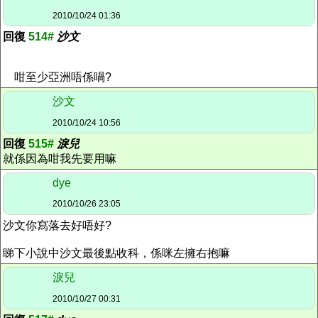
2010/10/24 01:36
回復
514#
沙文
咁至少亞洲唔係喎?
沙文
2010/10/24 10:56
回復
515#
淚兒
就係因為咁我先要用嘛
dye
2010/10/26 23:05
沙文你寫落去好唔好?
睇下小說中沙文最後點收科，係咪左擁右抱嘛
淚兒
2010/10/27 00:31