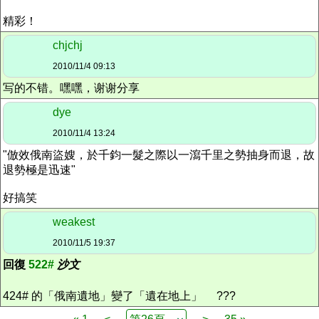
精彩！
chjchj
2010/11/4 09:13
写的不错。嘿嘿，谢谢分享
dye
2010/11/4 13:24
"倣效俄南盜嫂，於千鈞一髮之際以一瀉千里之勢抽身而退，故
退勢極是迅速"
好搞笑
weakest
2010/11/5 19:37
回復
522#
沙文
424# 的「俄南遺地」變了「遺在地上」
???