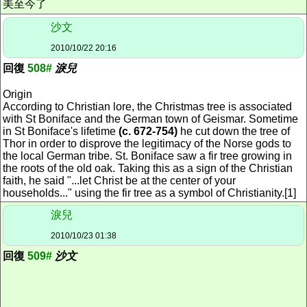
美至今了
沙文
2010/10/22 20:16
回復
508#
淚兒
Origin
According to Christian lore, the Christmas tree is associated
with St Boniface and the German town of Geismar. Sometime
in St Boniface's lifetime
(c. 672-754)
he cut down the tree of
Thor in order to disprove the legitimacy of the Norse gods to
the local German tribe. St. Boniface saw a fir tree growing in
the roots of the old oak. Taking this as a sign of the Christian
faith, he said "...let Christ be at the center of your
households..." using the fir tree as a symbol of Christianity.[1]
淚兒
2010/10/23 01:38
回復
509#
沙文