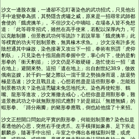
沙文一邊脫衣服，一邊卻不忘盯著染色的武功招式，只見他出
手中途變拳為抓，其勢隱含虎嘯之威，原來是一招尋常武師都
會使的「餓虎擒羊」。不但沙文心中嘀咕，在場各人皆不免想
道：「此等尋常招式，雖然在高手使來，若配以深厚內力，可
以克敵制勝，但景教武功何等詭詐？若說單靠「餓虎擒羊」此
等樸實的功夫可剋制景教，無異椽木求魚。」沙文沒有許多光
陰想通其中緣故，染色接著又攻出下一招，拳術有所謂「虎仰
豹臥」，只見染色十指屈曲而拳握中空，掌心向下，使的是豹
形拳的「衝天豹搥」；沙文仍是不敢硬碰，急忙使出一招「遺
在地上」避開來勢。這招「遺在地上」出自創世紀38:9，倣效
俄南盜嫂，於千鈞一髮之際以一瀉千里之勢抽身而退，故退勢
極是迅速；沙文且戰且走，心想若然盡是這些獸形拳，怎能剋
制景教功夫？染色這禿驢未免恁地托大。染色再使蛇形、鶴
嘴、龍形等進攻，沙文漸撤去戒心，心想你盡是用獸形拳，難
道景教武功之中就無獸形招式應對？於是就以「無翅無鱗」的
蝦形拳、「蹄分兩瓣」的豬形拳應戰，倒也給他擋了十來招。
沙文正想開口問如此平實的獸形拳，何能剋制景教? 染色似是
看透他的心思，突然右手使虎爪、左手橫揮如象鼻、足下疾走
麒麟步，隨著手中出招，斗室之中傳出各種猛獸叫聲，或虎