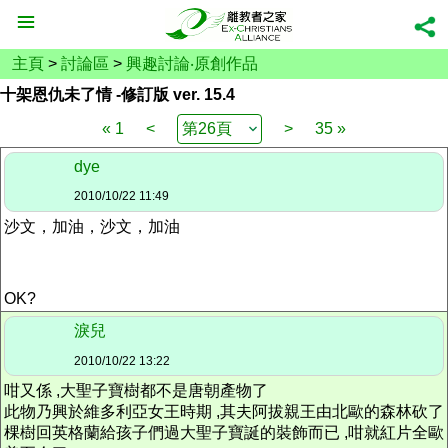
主頁
>
討論區
>
興趣討論‧原創作品
十架恩仇未了情 -修訂版 ver. 15.4
« 1
<
>
35 »
dye
2010/10/22 11:49
沙文，加油，沙文，加油
OK?
淚兒
2010/10/22 13:22
咁又係 ,大聖子寶樹都不是唐朝產物了
此物乃興於維多利亞女王時期 ,其夫阿拔親王由北歐的森林砍了
棵樹回英格蘭給孩子們過大聖子寶誕的裝飾而已 ,咁就紅片全歐