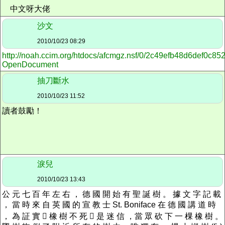
中文呀大佬
沙文
2010/10/23 08:29
http://noah.ccim.org/htdocs/afcmgz.nsf/0/2c49efb48d6def0c
OpenDocument
抽刀斷水
2010/10/23 11:52
讀者鼓勵！
淚兒
2010/10/23 13:43
公 元 七 百 年 左 右 ， 德 國 開 始 有 聖 誕 樹 。 據 文 字 記 載
， 當 時 來 自 英 國 的 宣 教 士 St. Boniface 在 德 國 講 道 時
， 為 証 實  橡 樹 不 死  是 迷 信 ，當 眾 砍 下 一 棵 橡 樹 。