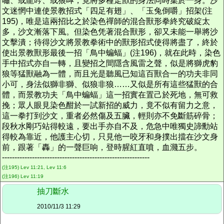
嘯、或龍吟、或狼嘷，竟將多種走獸的身法同時集於一身。沙
文迷惘中連使景教招式「四足有翅」、「玉兔倒嚼」招架(注
195)，唯是這兩招比之於染色禪師的混合獸形拳終究破綻太
多，沙文漸落下風。但染色凭著混合獸形，卻又未能一舉將沙
文擊潰；待得沙文將景教拳術中的獸形招式使得將盡了，終於
使出景教獸形最後一招「鳥中蝙蝠」(注196)，就在此時，染色
手中招式亦自一轉，且變招之間隱含風雷之聲，似是將獅虎豹
狼等猛獸融為一體，而且光是聽風已知這百獸合一的功夫非同
小可，身法似獅非獅、似狼非狼……又似是所有這些猛獸的合
體，而景教功夫「鳥中蝙蝠」這一招實在置己於死地，無可救
挽；眾人眼見染色酣於一試新招的威力，竟不似有留力之意，
這一拳打到沙文，重者必然傷及五臟，輕則亦不免斷筋碎骨；
段秋水剛巧站得較遠，要出手亦自不及，危急中唯獨史諦勳站
得較為靠近，他護主心切，只見他一咬牙和身撲出擋在沙文身
前，跟著「轟」的一聲巨响，登時腥紅直噴，血濺五步。
-----------------------------------------------------------
(注195) Lev 11:21, Lev 11:6
(注196) Lev 11:19
抽刀斷水
2010/11/3 11:29