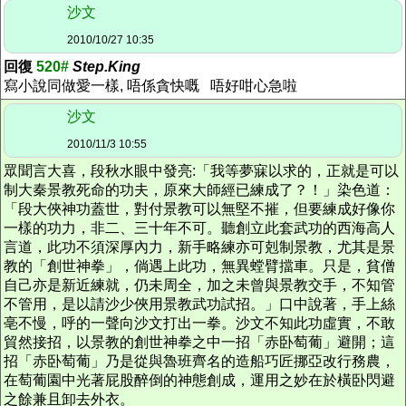
沙文
2010/10/27 10:35
回復
520#
Step.King
寫小說同做愛一樣, 唔係貪快嘅 唔好咁心急啦
沙文
2010/11/3 10:55
眾聞言大喜，段秋水眼中發亮:「我等夢寐以求的，正就是可以
制大秦景教死命的功夫，原來大師經已練成了？！」染色道：
「段大俠神功蓋世，對付景教可以無堅不摧，但要練成好像你
一樣的功力，非二、三十年不可。聽創立此套武功的西海高人
言道，此功不須深厚內力，新手略練亦可剋制景教，尤其是景
教的「創世神拳」，倘遇上此功，無異螳臂擋車。只是，貧僧
自己亦是新近練就，仍未周全，加之未曾與景教交手，不知管
不管用，是以請沙少俠用景教武功試招。」口中說著，手上絲
亳不慢，呼的一聲向沙文打出一拳。沙文不知此功虛實，不敢
貿然接招，以景教的創世神拳之中一招「赤卧萄葡」避開；這
招「赤卧萄葡」乃是從與魯班齊名的造船巧匠挪亞改行務農，
在萄葡園中光著屁股醉倒的神態創成，運用之妙在於橫卧閃避
之餘兼且卸去外衣。