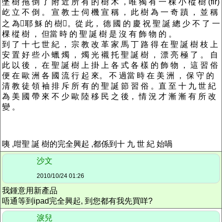
墜 樹 拖 倒 了 附 近 所 有 的 樹 木 ，唯 獨 有 一 棵 小 樅 樹 (fir)
屹 立 不 倒 。 宣 教 士 伺 機 宣 稱 ， 此 樹 為 一 奇 蹟 ， 並 稱
之 為耶 穌 的 樹。從 此， 德 國 的 慶 祝 聖 誕 總 少 不 了 一
棵 樅 樹 ， 但當 時 的 聖 誕 樹 是 沒 有 飾 物 的 。
到 了 十 七 世 紀 ， 宗 教 改 革 家 馬 丁 路 得 在 聖 誕 樹 枝 上
安 置 好 些 小 蠟 燭 ， 燭 光 襯 托 聖 誕 樹 ， 漂 亮 極 了 。 自
此 以 後 ， 在 聖 誕 樹 上 掛 上 各 式 各 樣 的 飾 物 ， 這 習 俗
便 在 歐 洲 各 國 流 行 起 來。 不 過當 時 在 美 洲 ， 保 守 的
清 教 徒 領 袖 排 斥 所 有 的 聖 誕 節 習 俗 。直 至 十 九 世 紀
為 美 國 帶 來 不 少 歐 陸 移 民 之 後， 情 況 才 漸 漸 有 所 改
變 。
咦 ,咁聖 誕 樹的完全興起 ,都係到十 九 世 紀 始喎
沙文
2010/10/24 01:26
我鍾意用新產品
唔通等到ipad完全興起, 到您都有我先買咩?
淚兒