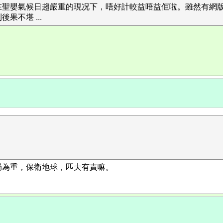
在聖嬰氣候日趨嚴重的現况下，唔好計較益唔益佢啦。雖然有網
不堪 ...
局為重，保衛地球，匹夫有責嘛。