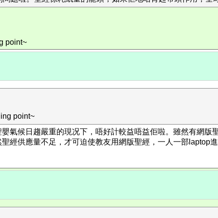
oint~
point~
聖嬰氣候日趨嚴重的現况下，唔好計較益唔益佢啦。雖然有網版
經供應量不足，才可迫使教友用網版聖經，一人一部laptop