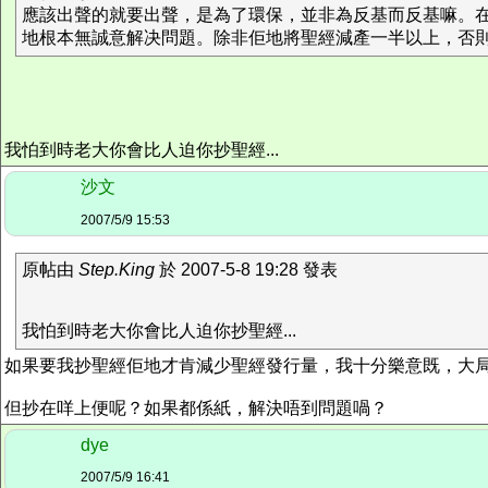
應該出聲的就要出聲，是為了環保，並非為反基而反基嘛。
地根本無誠意解决問題。除非佢地將聖經減產一半以上，否則後果
我怕到時老大你會比人迫你抄聖經...
沙文
2007/5/9 15:53
原帖由
Step.King
於 2007-5-8 19:28 發表
我怕到時老大你會比人迫你抄聖經...
如果要我抄聖經佢地才肯減少聖經發行量，我十分樂意既，大
但抄在咩上便呢？如果都係紙，解決唔到問題喎？
dye
2007/5/9 16:41