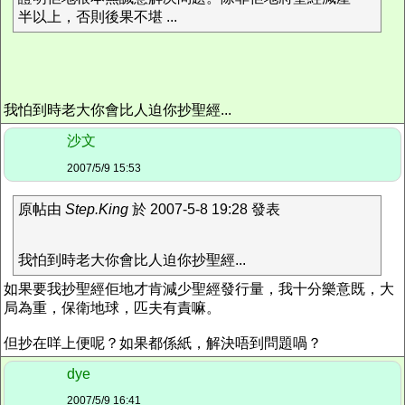
半以上，否則後果不堪 ...
我怕到時老大你會比人迫你抄聖經...
沙文
2007/5/9 15:53
原帖由
Step.King
於 2007-5-8 19:28 發表
我怕到時老大你會比人迫你抄聖經...
如果要我抄聖經佢地才肯減少聖經發行量，我十分樂意既，大
局為重，保衛地球，匹夫有責嘛。
但抄在咩上便呢？如果都係紙，解決唔到問題喎？
dye
2007/5/9 16:41