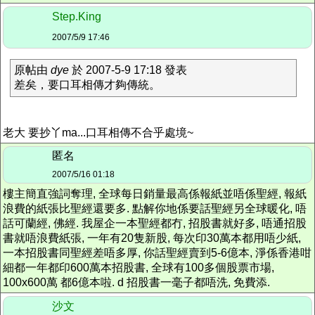
Step.King
2007/5/9 17:46
原帖由
dye
於 2007-5-9 17:18 發表
差矣，要口耳相傳才夠傳統。
老大 要抄丫ma...口耳相傳不合乎處境~
匿名
2007/5/16 01:18
樓主簡直強詞奪理, 全球每日銷量最高係報紙並唔係聖經, 報紙
浪費的紙張比聖經還要多. 點解你地係要話聖經另全球暖化, 唔
話可蘭經, 佛經. 我屋企一本聖經都冇, 招股書就好多, 唔通招股
書就唔浪費紙張, 一年有20隻新股, 每次印30萬本都用唔少紙,
一本招股書同聖經差唔多厚, 你話聖經賣到5-6億本, 淨係香港咁
細都一年都印600萬本招股書, 全球有100多個股票市場,
100x600萬 都6億本啦. d 招股書一毫子都唔洗, 免費添.
沙文