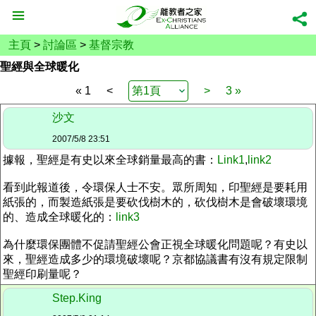
主頁
>
討論區
>
基督宗教
聖經與全球暖化
« 1
<
>
3 »
沙文
2007/5/8 23:51
據報，聖經是有史以來全球銷量最高的書：
Link1
,
link2
看到此報道後，令環保人士不安。眾所周知，印聖經是要耗用
紙張的，而製造紙張是要砍伐樹木的，砍伐樹木是會破壞環境
的、造成全球暖化的：
link3
為什麼環保團體不促請聖經公會正視全球暖化問題呢？有史以
來，聖經造成多少的環境破壞呢？京都協議書有沒有規定限制
聖經印刷量呢？
Step.King