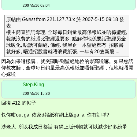
2007/5/16 02:04
原帖由
Guest
from 221.127.73.x 於 2007-5-15 09:18 發
表
樓主簡直強詞奪理, 全球每日銷量最高係報紙並唔係聖經,
報紙浪費的紙張比聖經還要多. 點解你地係要話聖經另全
球暖化, 唔話可蘭經, 佛經. 我屋企一本聖經都冇, 招股書
就好多, 唔通招股書就唔浪費紙張, 一年有20隻新股 ...
因為如果咁樣講，就突顯唔到聖經地位的崇高啦嘛。如果您話
俾教友聽，全球每日銷量最高係報紙並唔係聖經，佢地就唔開
心嫁啦
Step.King
2007/5/16 15:36
回復 #12 的帖子
乜你咁out ga 依家d報紙有網上版ga la 你冇訂咩?
沙老大 所以我成日都話 有網上版刊物就可以減少好多紛爭