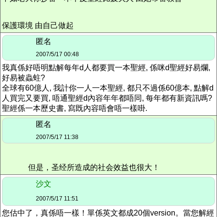
保護環境 由自己做起
匿名
2007/5/17 00:48
我真係好唔明點解每年d人都要買一本聖經, 係咪d聖經好易爛,
好易被蟲蛀?
全球有60億人, 我計你一人一本聖經, 都只不過係60億本, 點解d
人買完又要買, 唔通聖經d內容年年都唔同, 每年都有新資訊嗎?
聖經係一本歷史書, 寫既內容唔會唔一樣啩.
匿名
2007/5/17 11:38
但是，圣经所造成的社会效益也很大！
沙文
2007/5/17 11:51
您估中了，真係唔一樣！單係英文都成20個version。當您解經