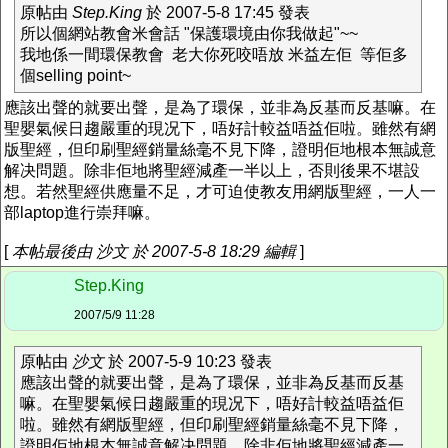
原帖由
Step.King
於 2007-5-8 17:45 發表
所以個網站教會米會話 "保護環境由你我做起"~~
我地係一間環保教會 老大你死咬唔放 米益左佢 等佢多
個selling point~
應該出聲的就要出聲，是為了環保，並非為反基而反基嘛。在
聖嬰氣候日趨嚴重的現况下，唔好計較益唔益佢啦。雖然有網
版聖經，但印刷聖經銷量絲毫不見下降，證明佢地根本無誠意
解决問題。除非佢地將聖經減產一半以上，否則後果不堪設
想。若然聖經供應量不足，才可迫使教友用網版聖經，一人一
部laptop進行崇拜嘛。
[
本帖最後由 沙文 於 2007-5-8 18:29 編輯
]
Step.King
2007/5/9 11:28
原帖由
沙文
於 2007-5-9 10:23 發表
應該出聲的就要出聲，是為了環保，並非為反基而反基
嘛。在聖嬰氣候日趨嚴重的現况下，唔好計較益唔益佢
啦。雖然有網版聖經，但印刷聖經銷量絲毫不見下降，
證明佢地根本無誠意解决問題。除非佢地將聖經減產一