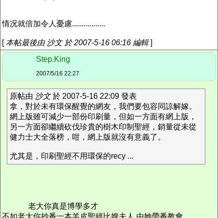
情况就倍加令人憂慮.................
[
本帖最後由 沙文 於 2007-5-16 06:16 編輯
]
Step.King
2007/5/16 22:27
原帖由
沙文
於 2007-5-16 22:09 發表
拿，對於未有環保醒覺的網友，我們要包容同諒解嫁。
網上版雖可減少一部份印刷量，但如一方面有網上版，
另一方面卻繼續砍伐珍貴的樹木印制聖經，銷量從未從
健力士大全落榜，咁，網上版就沒有意義了。
尤其是，印刷聖經不用環保的recy ...
老大你真是博學多才
不如老大你抄番一本羊皮聖經比嫂夫人 由她帶番教會