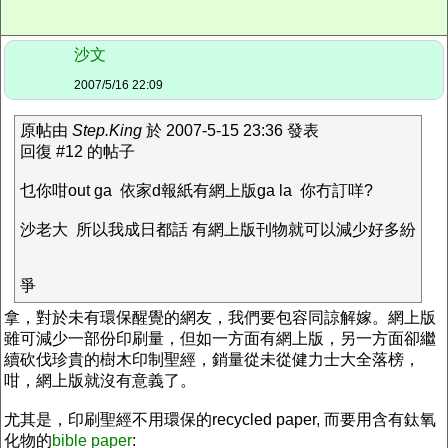
沙文
2007/5/16 22:09
原帖由
Step.King
於 2007-5-15 23:36 發表
回復 #12 的帖子
乜你咁out ga 依家d報紙有網上版ga la 你冇訂咩?
沙老大 所以我成日都話 有網上版刊物就可以減少好多紛
爭
拿，對於未有環保醒覺的網友，我們要包容同諒解嫁。網上版
雖可減少一部份印刷量，但如一方面有網上版，另一方面卻繼
續砍伐珍貴的樹木印制聖經，銷量從未從健力士大全落榜，
咁，網上版就沒有意義了。
尤其是，印刷聖經不用環保的recycled paper, 而要用含有鈦氧
化物的
bible paper
: