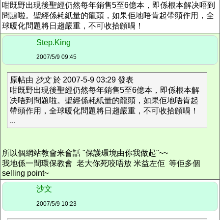
咁既野出現後聖經仍然每年銷售5至6億本，即係根本解决唔到
問題啦。聖經係耗紙量的龍頭，如果佢地唔肯起帶頭作用，全
球暖化問題將日趨嚴重，不可收拾頠喎！
Step.King
2007/5/9 09:45
原帖由
沙文
於 2007-5-9 03:29 發表
咁既野出現後聖經仍然每年銷售5至6億本，即係根本解
决唔到問題啦。聖經係耗紙量的龍頭，如果佢地唔肯起
帶頭作用，全球暖化問題將日趨嚴重，不可收拾頠喎！
...
所以個網站教會米會話 "保護環境由你我做起"~~
我地係一間環保教會 老大你死咬唔放 米益左佢 等佢多個
selling point~
沙文
2007/5/9 10:23