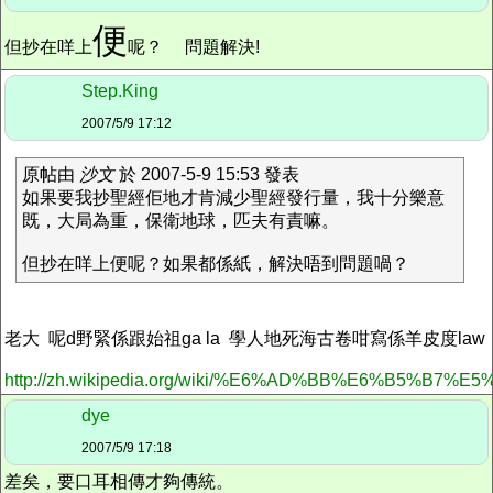
便
但抄在咩上
呢？
問題解決!
Step.King
2007/5/9 17:12
原帖由
沙文
於 2007-5-9 15:53 發表
如果要我抄聖經佢地才肯減少聖經發行量，我十分樂意
既，大局為重，保衛地球，匹夫有責嘛。
但抄在咩上便呢？如果都係紙，解決唔到問題喎？
老大 呢d野緊係跟始祖ga la 學人地死海古卷咁寫係羊皮度law
http://zh.wikipedia.org/wiki/%E6%AD%BB%E6%B5%B7
dye
2007/5/9 17:18
差矣，要口耳相傳才夠傳統。