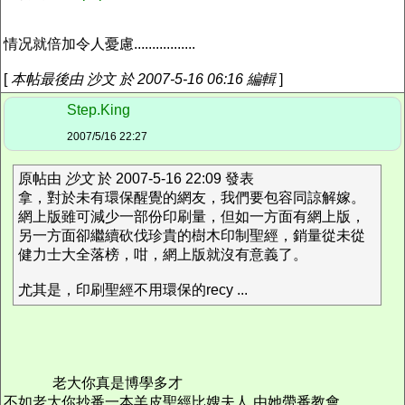
情况就倍加令人憂慮.................
[
本帖最後由 沙文 於 2007-5-16 06:16 編輯
]
Step.King
2007/5/16 22:27
原帖由
沙文
於 2007-5-16 22:09 發表
拿，對於未有環保醒覺的網友，我們要包容同諒解嫁。
網上版雖可減少一部份印刷量，但如一方面有網上版，
另一方面卻繼續砍伐珍貴的樹木印制聖經，銷量從未從
健力士大全落榜，咁，網上版就沒有意義了。
尤其是，印刷聖經不用環保的recy ...
老大你真是博學多才
不如老大你抄番一本羊皮聖經比嫂夫人 由她帶番教會