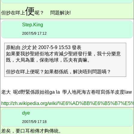
便
但抄在咩上
呢？
問題解決!
Step.King
2007/5/9 17:12
原帖由
沙文
於 2007-5-9 15:53 發表
如果要我抄聖經佢地才肯減少聖經發行量，我十分樂意
既，大局為重，保衛地球，匹夫有責嘛。
但抄在咩上便呢？如果都係紙，解決唔到問題喎？
老大 呢d野緊係跟始祖ga la 學人地死海古卷咁寫係羊皮度law
http://zh.wikipedia.org/wiki/%E6%AD%BB%E6%B5%B7
dye
2007/5/9 17:18
差矣，要口耳相傳才夠傳統。