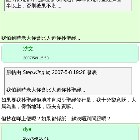
半以上，否則後果不堪 ...
我怕到時老大你會比人迫你抄聖經...
沙文
2007/5/9 15:53
原帖由
Step.King
於 2007-5-8 19:28 發表
我怕到時老大你會比人迫你抄聖經...
如果要我抄聖經佢地才肯減少聖經發行量，我十分樂意既，大
局為重，保衛地球，匹夫有責嘛。
但抄在咩上便呢？如果都係紙，解決唔到問題喎？
dye
2007/5/9 16:41