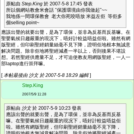
原帖由
Step.King
於 2007-5-8 17:45 發表
所以個網站教會米會話 "保護環境由你我做起"~~
我地係一間環保教會 老大你死咬唔放 米益左佢 等佢多
個selling point~
應該出聲的就要出聲，是為了環保，並非為反基而反基嘛。在
聖嬰氣候日趨嚴重的現况下，唔好計較益唔益佢啦。雖然有網
版聖經，但印刷聖經銷量絲毫不見下降，證明佢地根本無誠意
解决問題。除非佢地將聖經減產一半以上，否則後果不堪設
想。若然聖經供應量不足，才可迫使教友用網版聖經，一人一
部laptop進行崇拜嘛。
[
本帖最後由 沙文 於 2007-5-8 18:29 編輯
]
Step.King
2007/5/9 11:28
原帖由
沙文
於 2007-5-9 10:23 發表
應該出聲的就要出聲，是為了環保，並非為反基而反基
嘛。在聖嬰氣候日趨嚴重的現况下，唔好計較益唔益佢
啦。雖然有網版聖經，但印刷聖經銷量絲毫不見下降，
證明佢地根本無誠意解决問題。除非佢地將聖經減產一