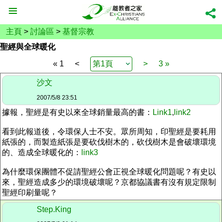
主頁
>
討論區
>
基督宗教
聖經與全球暖化
« 1
<
>
3 »
沙文
2007/5/8 23:51
據報，聖經是有史以來全球銷量最高的書：
Link1
,
link2
看到此報道後，令環保人士不安。眾所周知，印聖經是要耗用
紙張的，而製造紙張是要砍伐樹木的，砍伐樹木是會破壞環境
的、造成全球暖化的：
link3
為什麼環保團體不促請聖經公會正視全球暖化問題呢？有史以
來，聖經造成多少的環境破壞呢？京都協議書有沒有規定限制
聖經印刷量呢？
Step.King