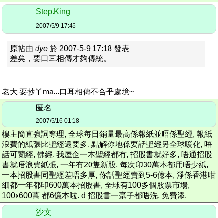
Step.King
2007/5/9 17:46
原帖由
dye
於 2007-5-9 17:18 發表
差矣，要口耳相傳才夠傳統。
老大 要抄丫ma...口耳相傳不合乎處境~
匿名
2007/5/16 01:18
樓主簡直強詞奪理, 全球每日銷量最高係報紙並唔係聖經, 報紙
浪費的紙張比聖經還要多. 點解你地係要話聖經另全球暖化, 唔
話可蘭經, 佛經. 我屋企一本聖經都冇, 招股書就好多, 唔通招股
書就唔浪費紙張, 一年有20隻新股, 每次印30萬本都用唔少紙,
一本招股書同聖經差唔多厚, 你話聖經賣到5-6億本, 淨係香港咁
細都一年都印600萬本招股書, 全球有100多個股票市場,
100x600萬 都6億本啦. d 招股書一毫子都唔洗, 免費添.
沙文