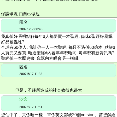
保護環境 由自己做起
匿名
2007/5/17 00:48
我真係好唔明點解每年d人都要買一本聖經, 係咪d聖經好易爛,
好易被蟲蛀?
全球有60億人, 我計你一人一本聖經, 都只不過係60億本, 點解d
人買完又要買, 唔通聖經d內容年年都唔同, 每年都有新資訊嗎?
聖經係一本歷史書, 寫既內容唔會唔一樣啩.
匿名
2007/5/17 11:38
但是，圣经所造成的社会效益也很大！
沙文
2007/5/17 11:51
您估中了，真係唔一樣！單係英文都成20個version。當您解經