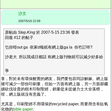
沙文
2007/5/16 22:09
原帖由
Step.King
於 2007-5-15 23:36 發表
回復 #12 的帖子
乜你咁out ga 依家d報紙有網上版ga la 你冇訂咩?
沙老大 所以我成日都話 有網上版刊物就可以減少好多紛
爭
拿，對於未有環保醒覺的網友，我們要包容同諒解嫁。網上版
雖可減少一部份印刷量，但如一方面有網上版，另一方面卻繼
續砍伐珍貴的樹木印制聖經，銷量從未從健力士大全落榜，
咁，網上版就沒有意義了。
尤其是，印刷聖經不用環保的recycled paper, 而要用含有鈦氧
化物的
bible paper
: