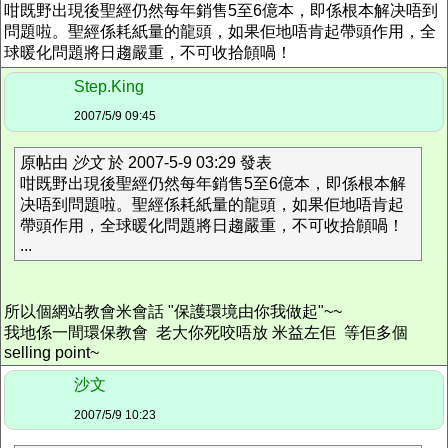
咁既野出現後聖經仍然每年銷售5至6億本，即係根本解决唔到
問題啦。聖經係耗紙量的龍頭，如果佢地唔肯起帶頭作用，全
球暖化問題將日趨嚴重，不可收拾頠喎！
Step.King
2007/5/9 09:45
原帖由
沙文
於 2007-5-9 03:29 發表
咁既野出現後聖經仍然每年銷售5至6億本，即係根本解
决唔到問題啦。聖經係耗紙量的龍頭，如果佢地唔肯起
帶頭作用，全球暖化問題將日趨嚴重，不可收拾頠喎！
...
所以個網站教會米會話 "保護環境由你我做起"~~
我地係一間環保教會 老大你死咬唔放 米益左佢 等佢多個
selling point~
沙文
2007/5/9 10:23