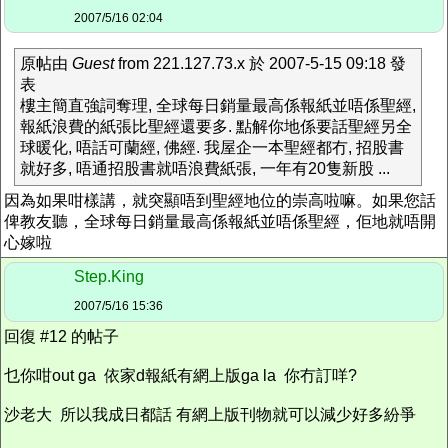
2007/5/16 02:04
原帖由
Guest
from 221.127.73.x 於 2007-5-15 09:18 發
表
樓主簡直強詞奪理, 全球每日銷量最高係報紙並唔係聖經,
報紙浪費的紙張比聖經還要多. 點解你地係要話聖經另全
球暖化, 唔話可蘭經, 佛經. 我屋企一本聖經都冇, 招股書
就好多, 唔通招股書就唔浪費紙張, 一年有20隻新股 ...
因為如果咁樣講，就突顯唔到聖經地位的崇高啦嘛。如果您話
俾教友聽，全球每日銷量最高係報紙並唔係聖經，佢地就唔開
心嫁啦
Step.King
2007/5/16 15:36
回復 #12 的帖子
乜你咁out ga 依家d報紙有網上版ga la 你冇訂咩?
沙老大 所以我成日都話 有網上版刊物就可以減少好多紛爭