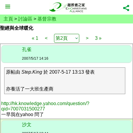
主頁
>
討論區
>
基督宗教
聖經與全球暖化
« 1
<
>
3 »
孔雀
2007/5/17 14:16
原帖由
Step.King
於 2007-5-17 13:13 發表
亦養活了一大班生產商
http://hk.knowledge.yahoo.com/question/?
qid=7007031500277
一早我在yahoo 問了
沙文