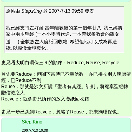
原帖由
Step.King
於 2007-7-13 09:59 發表
我已經支持左好耐 當年離教後的第一個年廿八, 我已經將
家中兩本聖經 (一本小學時代送, 一本帶我番教會的靚女
送
) 全數放左入廢紙回收箱! 希望佢地可以成為再造
紙, 以減慢全球暖化 ...
史兄唔太明白環保三Ｒ的順序：Reduce, Reuse, Recycle
首先要Reduce：但閣下當時已不幸信教，亦已接收別人瑰贈聖
經，已Reduce不到
Reuse：那就是沙文所說「聖者有其經」計劃，將廢棄聖經轉
贈信教之人
Recycle：就係史兄所作的放入廢紙回收箱
史兄一步已跳到Recycle，忽略了Reuse，都未夠環保也。
Step.King
2007/7/13 10:38