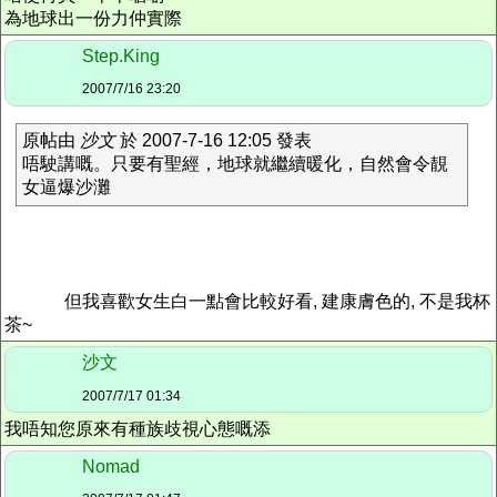
為地球出一份力仲實際
Step.King
2007/7/16 23:20
原帖由
沙文
於 2007-7-16 12:05 發表
唔駛講嘅。只要有聖經，地球就繼續暖化，自然會令靚
女逼爆沙灘
但我喜歡女生白一點會比較好看, 建康膚色的, 不是我杯
茶~
沙文
2007/7/17 01:34
我唔知您原來有種族歧視心態嘅添
Nomad