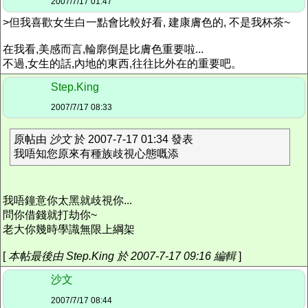
2007/7/17 01:47
>但我喜歡女生白一點會比較好看, 建康膚色的, 不是我杯茶~
在我看,美感而言,輪廓倒是比膚色重要啦...
不過,女生的話,內地的東西,往往比外在的重要吧。
Step.King
2007/7/17 08:33
原帖由
沙文
於 2007-7-17 01:34 發表
我唔知您原來有種族歧視心態嘅添
我唔鐘意你太黑就歧視你...
問你借錢就打劫你~
老大你幾時學識無限上綱架
[
本帖最後由 Step.King 於 2007-7-17 09:16 編輯
]
沙文
2007/7/17 08:44