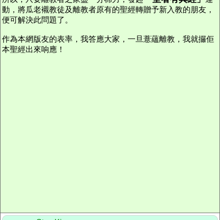
動，將瓜老襯教徒及離教者原有的聖經轉贈予新入教的朋友，
便可解決此問題了。
作為本網版友的表率，我答應大家，一旦薏蘊離教，我就攞佢
本聖經出來响應！