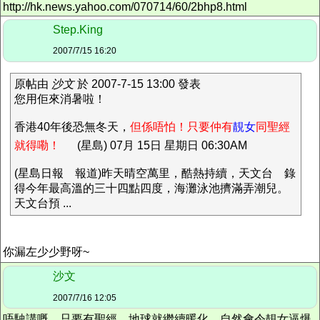
http://hk.news.yahoo.com/070714/60/2bhp8.html
Step.King
2007/7/15 16:20
原帖由
沙文
於 2007-7-15 13:00 發表
您用佢來消暑啦！
香港40年後恐無冬天，
但係唔怕！只要仲有
靚女
同聖經
就得嘞！
(星島) 07月 15日 星期日 06:30AM
(星島日報 報道)昨天晴空萬里，酷熱持續，天文台 錄
得今年最高溫的三十四點四度，海灘泳池擠滿弄潮兒。
天文台預 ...
你漏左少少野呀~
沙文
2007/7/16 12:05
唔駛講嘅。只要有聖經，地球就繼續暖化，自然會令靚女逼爆