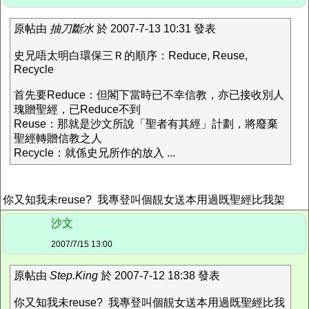
原帖由
抽刀斷水
於 2007-7-13 10:31 發表
史兄唔太明白環保三Ｒ的順序：Reduce, Reuse,
Recycle
首先要Reduce：但閣下當時已不幸信教，亦已接收別人
瑰贈聖經，已Reduce不到
Reuse：那就是沙文所說「聖者有其經」計劃，將廢棄
聖經轉贈信教之人
Recycle：就係史兄所作的放入 ...
你又知我未reuse? 我專登叫個靚女送本用過既聖經比我架
沙文
2007/7/15 13:00
原帖由
Step.King
於 2007-7-12 18:38 發表
你又知我未reuse? 我專登叫個靚女送本用過既聖經比我