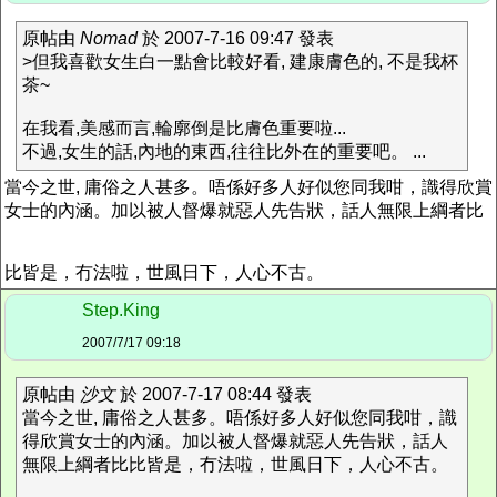
原帖由
Nomad
於 2007-7-16 09:47 發表
>但我喜歡女生白一點會比較好看, 建康膚色的, 不是我杯
茶~
在我看,美感而言,輪廓倒是比膚色重要啦...
不過,女生的話,內地的東西,往往比外在的重要吧。 ...
當今之世, 庸俗之人甚多。唔係好多人好似您同我咁，識得欣賞
女士的內涵。加以被人督爆就惡人先告狀，話人無限上綱者比
比皆是，冇法啦，世風日下，人心不古。
Step.King
2007/7/17 09:18
原帖由
沙文
於 2007-7-17 08:44 發表
當今之世, 庸俗之人甚多。唔係好多人好似您同我咁，識
得欣賞女士的內涵。加以被人督爆就惡人先告狀，話人
無限上綱者比比皆是，冇法啦，世風日下，人心不古。