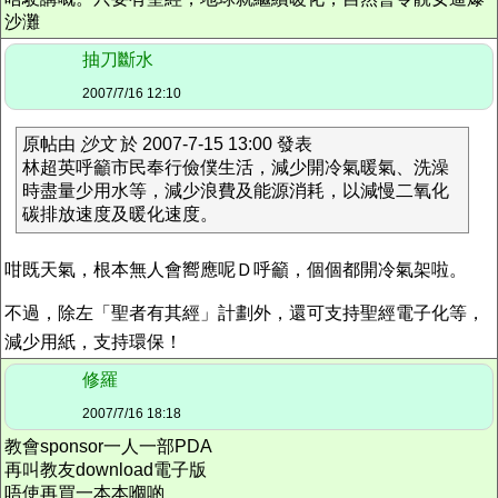
沙灘
抽刀斷水
2007/7/16 12:10
原帖由
沙文
於 2007-7-15 13:00 發表
林超英呼籲市民奉行儉僕生活，減少開冷氣暖氣、洗澡
時盡量少用水等，減少浪費及能源消耗，以減慢二氧化
碳排放速度及暖化速度。
咁既天氣，根本無人會嚮應呢Ｄ呼籲，個個都開冷氣架啦。
不過，除左「聖者有其經」計劃外，還可支持聖經電子化等，
減少用紙，支持環保！
修羅
2007/7/16 18:18
教會sponsor一人一部PDA
再叫教友download電子版
唔使再買一本本嗰啲