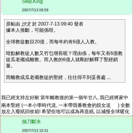
Step.King
2007/7/13 09:59
原帖由
沙文
於 2007-7-13 09:40 發表
據本人推斷，可能係咁。
全球教徒數目20億，而每年約有6億人入教。
咁點解教徒人數又冇乜增長呢？理由係，每年又有6億教
徒瓜老襯或離教。而入教的6億人就剛好解釋了聖經銷
量。
而離教或瓜老襯教徒的聖經，往往得不到妥善處 ...
我已經支持左好耐 當年離教後的第一個年廿八, 我已經將家中
兩本聖經 (一本小學時代送, 一本帶我番教會的靚女送
) 全數
放左入廢紙回收箱! 希望佢地可以成為再造紙, 以減慢全球暖化
抽刀斷水
2007/7/13 10:31