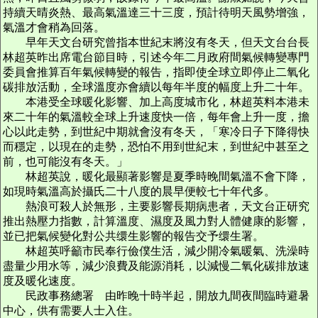
持續天晴炎熱、最高氣溫達三十三度，預計待明天風勢增強，
氣溫才會稍為回落。
早年天文台研究曾指本世紀末將沒有冬天，但天文台台長
林超英昨出席電台節目時，引述今年二月政府間氣候轉變專門
委員會推算百年氣候轉變的報告，指即使全球立即停止二氧化
碳排放活動，全球溫度亦會續以每年半度的幅度上升二十年。
本港受全球暖化影響、加上高度城市化，林超英料本港未
來二十年的氣溫較全球上升速度快一倍，每年會上升一度，擔
心以此走勢，到世紀中期就會沒有冬天，「寒冷日子下降得快
而穩定，以現在的走勢，恐怕不用到世紀末，到世紀中甚至之
前，也可能沒有冬天。」
林超英說，暖化最顯著影響是夏季時晚間氣溫不會下降，
如現時氣溫高於攝氏二十八度的晨早便較七十年代多。
熱浪可殺人於無形，主要影響長期病患者，天文台正研究
推出熱壓力指數，計算溫度、濕度及風力對人體健康的影響，
並已把氣候變化對公共缳生影響的報告交予缳生署。
林超英呼籲市民奉行儉僕生活，減少開冷氣暖氣、洗澡時
盡量少用水等，減少浪費及能源消耗，以減慢二氧化碳排放速
度及暖化速度。
民政事務總署 由昨晚十時半起，開放九間夜間臨時避暑
中心，供有需要人士入住。