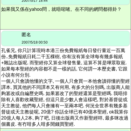
2007/5/17 18:44
如果我又係在yahoo問，就唔啱啫。在不同的網問都得卦？
匿名
2007/5/18 00:50
孔雀兄, 你只計算現時本港三份免費報紙每日發行量近一百萬
份..免費報紙日耗二千五棵樹, 你有沒有算全球每有幾多報紙
+雜誌出版呢. 而聖經你又算全球發售量, 這算不算是嘩眾取寵.
如果每本聖經的內容都不是一樣的話, 它何謂一本歷史書, 它跟
小說有何分別.
一個人只會讀他懂的文字, 一個人只會買一本他會讀得懂的聖經
譯本, 買其他的不同譯本又有何用, 有多大的分別嗎, 出版商人能
夠篡改或自編歷史嗎. 如果篡改了的聖經還算是聖經嗎. 我唔排
除有人喜歡收藏聖經, 但這只是少數人會這樣吧, 對於基督徒或
天主教徒, 他們每人只會擁有一至兩本吧. 何況全世界有幾多基
督徒或天主教徒呢, 20億? 你話全球已有40億本聖經, ok我算你
20億人每人2本, 夠了吧, 日後出版商又作新聖經咩, 最多咪改過
個書皮. 有冇咁多人咁多閒錢買聖經.