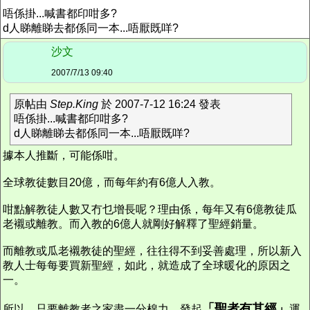
唔係掛...喊書都印咁多?
d人睇離睇去都係同一本...唔厭既咩?
沙文
2007/7/13 09:40
原帖由
Step.King
於 2007-7-12 16:24 發表
唔係掛...喊書都印咁多?
d人睇離睇去都係同一本...唔厭既咩?
據本人推斷，可能係咁。
全球教徒數目20億，而每年約有6億人入教。
咁點解教徒人數又冇乜增長呢？理由係，每年又有6億教徒瓜
老襯或離教。而入教的6億人就剛好解釋了聖經銷量。
而離教或瓜老襯教徒的聖經，往往得不到妥善處理，所以新入
教人士每每要買新聖經，如此，就造成了全球暖化的原因之
一。
「聖者有其經」
所以，只要離教者之家盡一分棉力，發起
運