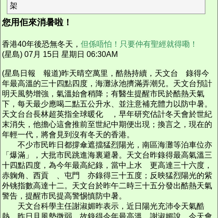
架
您用佢來消暑啦！
香港40年後恐無冬天，
但係唔怕！只要仲有聖經就得嘞！
(星島) 07月 15日 星期日 06:30AM
(星島日報 報道)昨天晴空萬里，酷熱持續，天文台 錄得今
年最高溫的三十四點四度，海灘泳池擠滿弄潮兒。天文台預計
明天風勢增強，氣溫始會稍降；有醫生提醒市民於酷熱天氣
下，每天最少應喝二點五公升水、並注意補充體力以防中暑。
天文台台長林超英指全球暖化 ，早年研究估計冬天會於世紀
末消失，他擔心這會推前至世紀中期便出現；換言之，現在的
年輕一代，將會見到沒有冬天的香港。
不少市民昨日都撐傘遮擋猛烈陽光，南區海灘等泊車位亦
「爆滿」，大批市民跳進海裏避暑。天文台昨錄得最高氣溫三
十四點四度，為今年最高紀錄，當中上水 更高達三十六度，
赤躹角、西貢 、屯門 亦錄得三十五度；反映猛烈陽光的紫
外铫指數高達十二。天文台於昨午二時三十五分發出酷熱天氣
警告，提醒市民提高警惕慎防中暑。
天文台科學主任謝淑媚昨表示，近日陽光充沛令天氣酷
熱，昨日且風勢微弱，故錄得今年最高溫。謝淑媚說，今天會