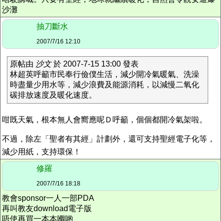
沙灘
抽刀斷水
2007/7/16 12:10
原帖由
沙文
於 2007-7-15 13:00 發表
林超英呼籲市民奉行儉僕生活，減少開冷氣暖氣、洗澡
時盡量少用水等，減少浪費及能源消耗，以減慢二氧化
碳排放速度及暖化速度。
咁既天氣，根本無人會嚮應呢Ｄ呼籲，個個都開冷氣架啦。
不過，除左「聖者有其經」計劃外，還可支持聖經電子化等，
減少用紙，支持環保！
修羅
2007/7/16 18:18
教會sponsor一人一部PDA
再叫教友download電子版
唔使再買一本本嗰啲