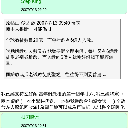
Step.King
2007/7/13 09:59
原帖由
沙文
於 2007-7-13 09:40 發表
據本人推斷，可能係咁。
全球教徒數目20億，而每年約有6億人入教。
咁點解教徒人數又冇乜增長呢？理由係，每年又有6億教
徒瓜老襯或離教。而入教的6億人就剛好解釋了聖經銷
量。
而離教或瓜老襯教徒的聖經，往往得不到妥善處 ...
我已經支持左好耐 當年離教後的第一個年廿八, 我已經將家中
兩本聖經 (一本小學時代送, 一本帶我番教會的靚女送
) 全數
放左入廢紙回收箱! 希望佢地可以成為再造紙, 以減慢全球暖化
抽刀斷水
2007/7/13 10:31