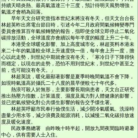
持續天晴炎熱、最高氣溫達三十三度，預計待明天風勢增強，
氣溫才會稍為回落。
早年天文台研究曾指本世紀末將沒有冬天，但天文台台長
林超英昨出席電台節目時，引述今年二月政府間氣候轉變專門
委員會推算百年氣候轉變的報告，指即使全球立即停止二氧化
碳排放活動，全球溫度亦會續以每年半度的幅度上升二十年。
本港受全球暖化影響、加上高度城市化，林超英料本港未
來二十年的氣溫較全球上升速度快一倍，每年會上升一度，擔
心以此走勢，到世紀中期就會沒有冬天，「寒冷日子下降得快
而穩定，以現在的走勢，恐怕不用到世紀末，到世紀中甚至之
前，也可能沒有冬天。」
林超英說，暖化最顯著影響是夏季時晚間氣溫不會下降，
如現時氣溫高於攝氏二十八度的晨早便較七十年代多。
熱浪可殺人於無形，主要影響長期病患者，天文台正研究
推出熱壓力指數，計算溫度、濕度及風力對人體健康的影響，
並已把氣候變化對公共缳生影響的報告交予缳生署。
林超英呼籲市民奉行儉僕生活，減少開冷氣暖氣、洗澡時
盡量少用水等，減少浪費及能源消耗，以減慢二氧化碳排放速
度及暖化速度。
民政事務總署 由昨晚十時半起，開放九間夜間臨時避暑
中心，供有需要人士入住。