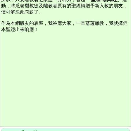
動，將瓜老襯教徒及離教者原有的聖經轉贈予新入教的朋友，
便可解決此問題了。
作為本網版友的表率，我答應大家，一旦薏蘊離教，我就攞佢
本聖經出來响應！