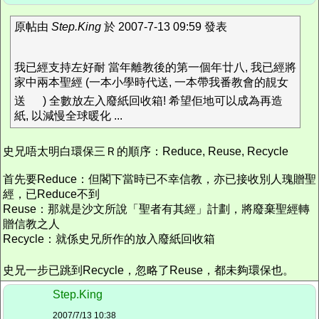
原帖由
Step.King
於 2007-7-13 09:59 發表
我已經支持左好耐 當年離教後的第一個年廿八, 我已經將
家中兩本聖經 (一本小學時代送, 一本帶我番教會的靚女
送
) 全數放左入廢紙回收箱! 希望佢地可以成為再造
紙, 以減慢全球暖化 ...
史兄唔太明白環保三Ｒ的順序：Reduce, Reuse, Recycle
首先要Reduce：但閣下當時已不幸信教，亦已接收別人瑰贈聖
經，已Reduce不到
Reuse：那就是沙文所說「聖者有其經」計劃，將廢棄聖經轉
贈信教之人
Recycle：就係史兄所作的放入廢紙回收箱
史兄一步已跳到Recycle，忽略了Reuse，都未夠環保也。
Step.King
2007/7/13 10:38