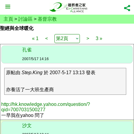
主頁
>
討論區
>
基督宗教
聖經與全球暖化
« 1
<
>
3 »
孔雀
2007/5/17 14:16
原帖由
Step.King
於 2007-5-17 13:13 發表
亦養活了一大班生產商
http://hk.knowledge.yahoo.com/question/?
qid=7007031500277
一早我在yahoo 問了
沙文