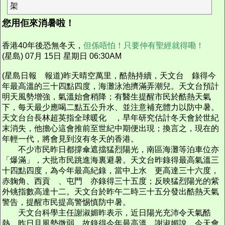
架
您用佢來消暑啦！
香港40年後恐無冬天，
但係唔怕！只要仲有聖經就得嘞！
(星島) 07月 15日 星期日 06:30AM
(星島日報 報道)昨天晴空萬里，酷熱持續，天文台 錄得今
年最高溫的三十四點四度，海灘泳池擠滿弄潮兒。天文台預計
明天風勢增強，氣溫始會稍降；有醫生提醒市民於酷熱天氣
下，每天最少應喝二點五公升水、並注意補充體力以防中暑。
天文台台長林超英指全球暖化 ，早年研究估計冬天會於世紀
末消失，他擔心這會推前至世紀中期便出現；換言之，現在的
年輕一代，將會見到沒有冬天的香港。
不少市民昨日都撐傘遮擋猛烈陽光，南區海灘等泊車位亦
「爆滿」，大批市民跳進海裏避暑。天文台昨錄得最高氣溫三
十四點四度，為今年最高紀錄，當中上水 更高達三十六度，
赤躹角、西貢 、屯門 亦錄得三十五度；反映猛烈陽光的紫
外铫指數高達十二。天文台於昨午二時三十五分發出酷熱天氣
警告，提醒市民提高警惕慎防中暑。
天文台科學主任謝淑媚昨表示，近日陽光充沛令天氣酷
熱，昨日且風勢微弱，故錄得今年最高溫。謝淑媚說，今天會