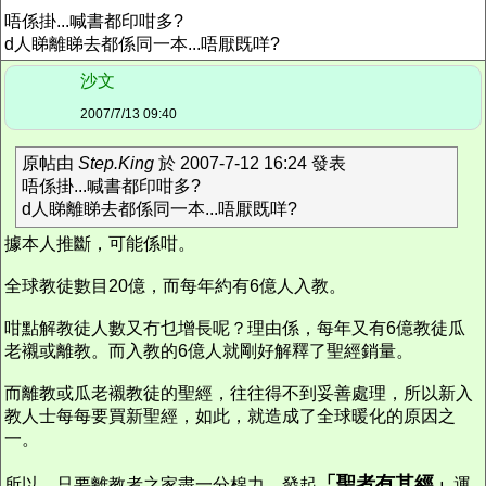
唔係掛...喊書都印咁多?
d人睇離睇去都係同一本...唔厭既咩?
沙文
2007/7/13 09:40
原帖由
Step.King
於 2007-7-12 16:24 發表
唔係掛...喊書都印咁多?
d人睇離睇去都係同一本...唔厭既咩?
據本人推斷，可能係咁。
全球教徒數目20億，而每年約有6億人入教。
咁點解教徒人數又冇乜增長呢？理由係，每年又有6億教徒瓜
老襯或離教。而入教的6億人就剛好解釋了聖經銷量。
而離教或瓜老襯教徒的聖經，往往得不到妥善處理，所以新入
教人士每每要買新聖經，如此，就造成了全球暖化的原因之
一。
「聖者有其經」
所以，只要離教者之家盡一分棉力，發起
運