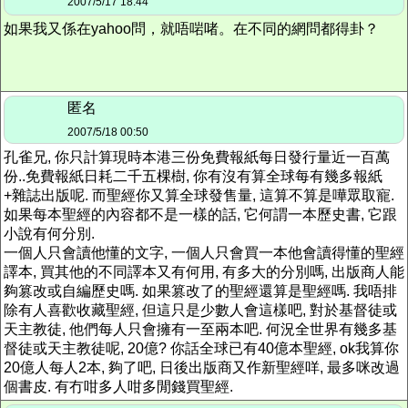
2007/5/17 18:44
如果我又係在yahoo問，就唔啱啫。在不同的網問都得卦？
匿名
2007/5/18 00:50
孔雀兄, 你只計算現時本港三份免費報紙每日發行量近一百萬
份..免費報紙日耗二千五棵樹, 你有沒有算全球每有幾多報紙
+雜誌出版呢. 而聖經你又算全球發售量, 這算不算是嘩眾取寵.
如果每本聖經的內容都不是一樣的話, 它何謂一本歷史書, 它跟
小說有何分別.
一個人只會讀他懂的文字, 一個人只會買一本他會讀得懂的聖經
譯本, 買其他的不同譯本又有何用, 有多大的分別嗎, 出版商人能
夠篡改或自編歷史嗎. 如果篡改了的聖經還算是聖經嗎. 我唔排
除有人喜歡收藏聖經, 但這只是少數人會這樣吧, 對於基督徒或
天主教徒, 他們每人只會擁有一至兩本吧. 何況全世界有幾多基
督徒或天主教徒呢, 20億? 你話全球已有40億本聖經, ok我算你
20億人每人2本, 夠了吧, 日後出版商又作新聖經咩, 最多咪改過
個書皮. 有冇咁多人咁多閒錢買聖經.