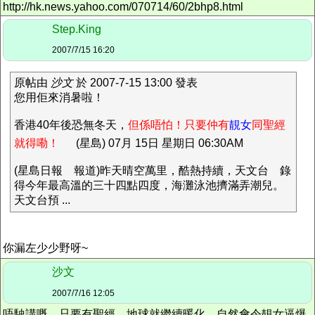
http://hk.news.yahoo.com/070714/60/2bhp8.html
Step.King
2007/7/15 16:20
原帖由
沙文
於 2007-7-15 13:00 發表
您用佢來消暑啦！
香港40年後恐無冬天，
但係唔怕！只要仲有
靚女
同聖經
就得嘞！
(星島) 07月 15日 星期日 06:30AM
(星島日報 報道)昨天晴空萬里，酷熱持續，天文台 錄
得今年最高溫的三十四點四度，海灘泳池擠滿弄潮兒。
天文台預 ...
你漏左少少野呀~
沙文
2007/7/16 12:05
唔駛講嘅。只要有聖經，地球就繼續暖化，自然會令靚女逼爆