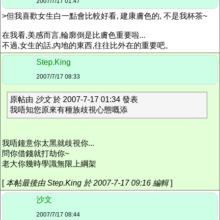
2007/7/17 01:47
>但我喜歡女生白一點會比較好看, 建康膚色的, 不是我杯茶~
在我看,美感而言,輪廓倒是比膚色重要啦...
不過,女生的話,內地的東西,往往比外在的重要吧。
Step.King
2007/7/17 08:33
原帖由
沙文
於 2007-7-17 01:34 發表
我唔知您原來有種族歧視心態嘅添
我唔鐘意你太黑就歧視你...
問你借錢就打劫你~
老大你幾時學識無限上綱架
[
本帖最後由 Step.King 於 2007-7-17 09:16 編輯
]
沙文
2007/7/17 08:44