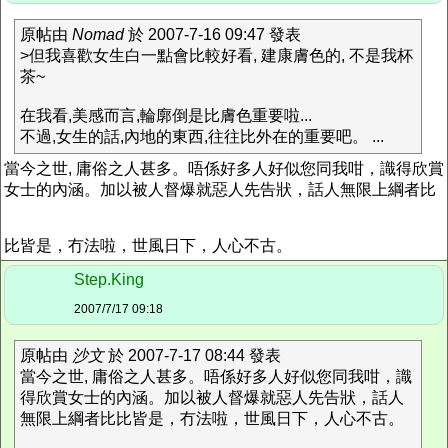
原帖由
Nomad
於 2007-7-16 09:47 發表
>但我喜歡女生白一點會比較好看, 建康膚色的, 不是我杯
茶~
在我看,美感而言,輪廓倒是比膚色重要啦...
不過,女生的話,內地的東西,往往比外在的重要吧。 ...
當今之世, 庸俗之人甚多。唔係好多人好似您同我咁，識得欣賞
女士的內涵。加以被人督爆就惡人先告狀，話人無限上綱者比
比皆是，冇法啦，世風日下，人心不古。
Step.King
2007/7/17 09:18
原帖由
沙文
於 2007-7-17 08:44 發表
當今之世, 庸俗之人甚多。唔係好多人好似您同我咁，識
得欣賞女士的內涵。加以被人督爆就惡人先告狀，話人
無限上綱者比比皆是，冇法啦，世風日下，人心不古。