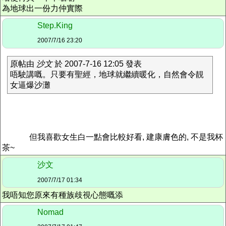
為地球出一份力仲實際
Step.King
2007/7/16 23:20
原帖由
沙文
於 2007-7-16 12:05 發表
唔駛講嘅。只要有聖經，地球就繼續暖化，自然會令靚
女逼爆沙灘
但我喜歡女生白一點會比較好看, 建康膚色的, 不是我杯
茶~
沙文
2007/7/17 01:34
我唔知您原來有種族歧視心態嘅添
Nomad