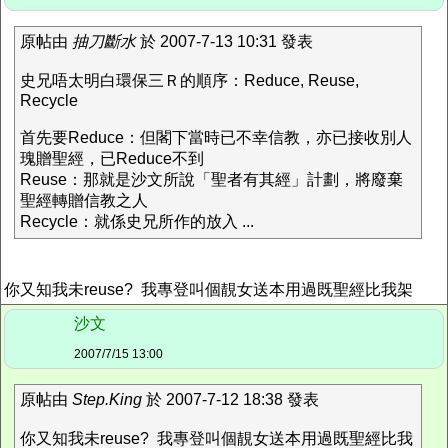
原帖由
抽刀斷水
於 2007-7-13 10:31 發表
史兄唔太明白環保三Ｒ的順序：Reduce, Reuse,
Recycle
首先要Reduce：但閣下當時已不幸信教，亦已接收別人
瑰贈聖經，已Reduce不到
Reuse：那就是沙文所說「聖者有其經」計劃，將廢棄
聖經轉贈信教之人
Recycle：就係史兄所作的放入 ...
你又知我未reuse? 我專登叫個靚女送本用過既聖經比我架
沙文
2007/7/15 13:00
原帖由
Step.King
於 2007-7-12 18:38 發表
你又知我未reuse? 我專登叫個靚女送本用過既聖經比我