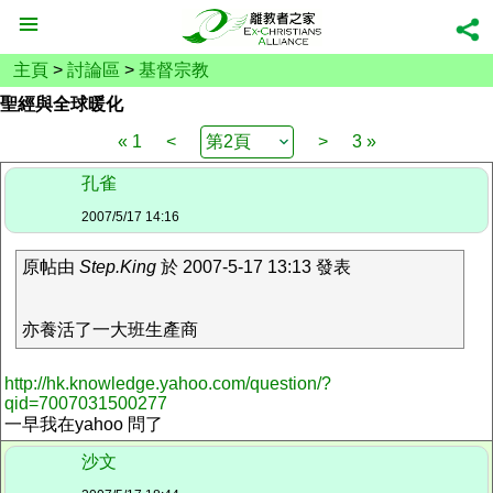
主頁
>
討論區
>
基督宗教
聖經與全球暖化
« 1
<
>
3 »
孔雀
2007/5/17 14:16
原帖由
Step.King
於 2007-5-17 13:13 發表
亦養活了一大班生產商
http://hk.knowledge.yahoo.com/question/?
qid=7007031500277
一早我在yahoo 問了
沙文