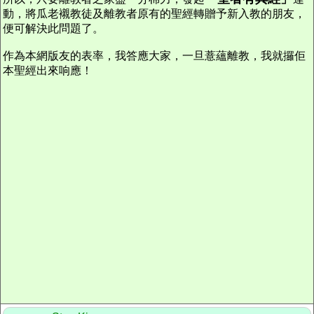
動，將瓜老襯教徒及離教者原有的聖經轉贈予新入教的朋友，
便可解決此問題了。
作為本網版友的表率，我答應大家，一旦薏蘊離教，我就攞佢
本聖經出來响應！