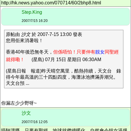
http://hk.news.yahoo.com/070714/60/2bhp8.html
Step.King
2007/7/15 16:20
原帖由
沙文
於 2007-7-15 13:00 發表
您用佢來消暑啦！
香港40年後恐無冬天，
但係唔怕！只要仲有
靚女
同聖經
就得嘞！
(星島) 07月 15日 星期日 06:30AM
(星島日報 報道)昨天晴空萬里，酷熱持續，天文台 錄
得今年最高溫的三十四點四度，海灘泳池擠滿弄潮兒。
天文台預 ...
你漏左少少野呀~
沙文
2007/7/16 12:05
唔駛講嘅。只要有聖經，地球就繼續暖化，自然會令靚女逼爆