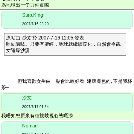
為地球出一份力仲實際
Step.King
2007/7/16 23:20
原帖由
沙文
於 2007-7-16 12:05 發表
唔駛講嘅。只要有聖經，地球就繼續暖化，自然會令靚
女逼爆沙灘
但我喜歡女生白一點會比較好看, 建康膚色的, 不是我杯
茶~
沙文
2007/7/17 01:34
我唔知您原來有種族歧視心態嘅添
Nomad