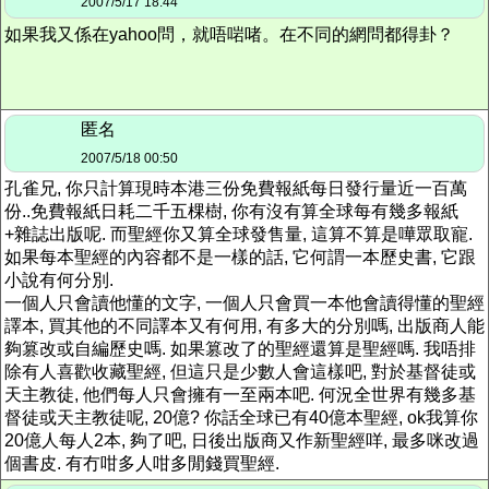
2007/5/17 18:44
如果我又係在yahoo問，就唔啱啫。在不同的網問都得卦？
匿名
2007/5/18 00:50
孔雀兄, 你只計算現時本港三份免費報紙每日發行量近一百萬
份..免費報紙日耗二千五棵樹, 你有沒有算全球每有幾多報紙
+雜誌出版呢. 而聖經你又算全球發售量, 這算不算是嘩眾取寵.
如果每本聖經的內容都不是一樣的話, 它何謂一本歷史書, 它跟
小說有何分別.
一個人只會讀他懂的文字, 一個人只會買一本他會讀得懂的聖經
譯本, 買其他的不同譯本又有何用, 有多大的分別嗎, 出版商人能
夠篡改或自編歷史嗎. 如果篡改了的聖經還算是聖經嗎. 我唔排
除有人喜歡收藏聖經, 但這只是少數人會這樣吧, 對於基督徒或
天主教徒, 他們每人只會擁有一至兩本吧. 何況全世界有幾多基
督徒或天主教徒呢, 20億? 你話全球已有40億本聖經, ok我算你
20億人每人2本, 夠了吧, 日後出版商又作新聖經咩, 最多咪改過
個書皮. 有冇咁多人咁多閒錢買聖經.