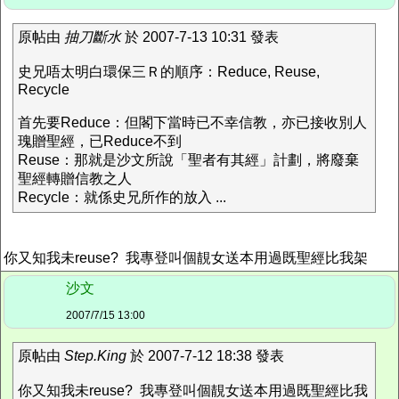
原帖由
抽刀斷水
於 2007-7-13 10:31 發表
史兄唔太明白環保三Ｒ的順序：Reduce, Reuse,
Recycle
首先要Reduce：但閣下當時已不幸信教，亦已接收別人
瑰贈聖經，已Reduce不到
Reuse：那就是沙文所說「聖者有其經」計劃，將廢棄
聖經轉贈信教之人
Recycle：就係史兄所作的放入 ...
你又知我未reuse? 我專登叫個靚女送本用過既聖經比我架
沙文
2007/7/15 13:00
原帖由
Step.King
於 2007-7-12 18:38 發表
你又知我未reuse? 我專登叫個靚女送本用過既聖經比我