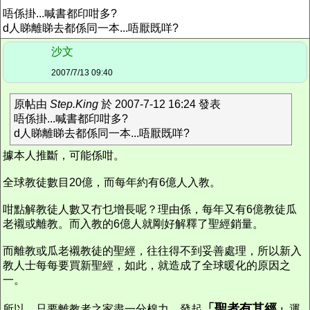
唔係掛...喊書都印咁多?
d人睇離睇去都係同一本...唔厭既咩?
沙文
2007/7/13 09:40
原帖由
Step.King
於 2007-7-12 16:24 發表
唔係掛...喊書都印咁多?
d人睇離睇去都係同一本...唔厭既咩?
據本人推斷，可能係咁。
全球教徒數目20億，而每年約有6億人入教。
咁點解教徒人數又冇乜增長呢？理由係，每年又有6億教徒瓜
老襯或離教。而入教的6億人就剛好解釋了聖經銷量。
而離教或瓜老襯教徒的聖經，往往得不到妥善處理，所以新入
教人士每每要買新聖經，如此，就造成了全球暖化的原因之
一。
「聖者有其經」
所以，只要離教者之家盡一分棉力，發起
運