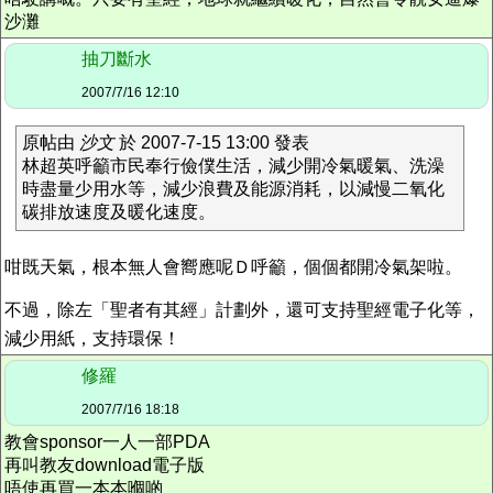
沙灘
抽刀斷水
2007/7/16 12:10
原帖由
沙文
於 2007-7-15 13:00 發表
林超英呼籲市民奉行儉僕生活，減少開冷氣暖氣、洗澡
時盡量少用水等，減少浪費及能源消耗，以減慢二氧化
碳排放速度及暖化速度。
咁既天氣，根本無人會嚮應呢Ｄ呼籲，個個都開冷氣架啦。
不過，除左「聖者有其經」計劃外，還可支持聖經電子化等，
減少用紙，支持環保！
修羅
2007/7/16 18:18
教會sponsor一人一部PDA
再叫教友download電子版
唔使再買一本本嗰啲