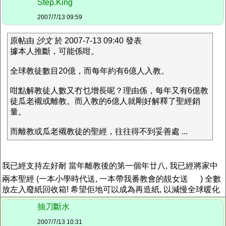
Step.King
2007/7/13 09:59
原帖由
沙文
於 2007-7-13 09:40 發表
據本人推斷，可能係咁。
全球教徒數目20億，而每年約有6億人入教。
咁點解教徒人數又冇乜增長呢？理由係，每年又有6億教
徒瓜老襯或離教。而入教的6億人就剛好解釋了聖經銷
量。
而離教或瓜老襯教徒的聖經，往往得不到妥善處 ...
我已經支持左好耐 當年離教後的第一個年廿八, 我已經將家中
兩本聖經 (一本小學時代送, 一本帶我番教會的靚女送
) 全數
放左入廢紙回收箱! 希望佢地可以成為再造紙, 以減慢全球暖化
抽刀斷水
2007/7/13 10:31