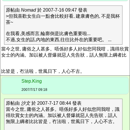
原帖由
Nomad
於 2007-7-16 09:47 發表
>但我喜歡女生白一點會比較好看, 建康膚色的, 不是我杯
茶~
在我看,美感而言,輪廓倒是比膚色重要啦...
不過,女生的話,內地的東西,往往比外在的重要吧。 ...
當今之世, 庸俗之人甚多。唔係好多人好似您同我咁，識得欣賞
女士的內涵。加以被人督爆就惡人先告狀，話人無限上綱者比
比皆是，冇法啦，世風日下，人心不古。
Step.King
2007/7/17 09:18
原帖由
沙文
於 2007-7-17 08:44 發表
當今之世, 庸俗之人甚多。唔係好多人好似您同我咁，識
得欣賞女士的內涵。加以被人督爆就惡人先告狀，話人
無限上綱者比比皆是，冇法啦，世風日下，人心不古。