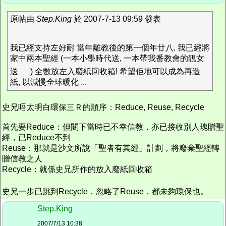
原帖由
Step.King
於 2007-7-13 09:59 發表
我已經支持左好耐 當年離教後的第一個年廿八, 我已經將
家中兩本聖經 (一本小學時代送, 一本帶我番教會的靚女
送
) 全數放左入廢紙回收箱! 希望佢地可以成為再造
紙, 以減慢全球暖化 ...
史兄唔太明白環保三Ｒ的順序：Reduce, Reuse, Recycle
首先要Reduce：但閣下當時已不幸信教，亦已接收別人瑰贈聖
經，已Reduce不到
Reuse：那就是沙文所說「聖者有其經」計劃，將廢棄聖經轉
贈信教之人
Recycle：就係史兄所作的放入廢紙回收箱
史兄一步已跳到Recycle，忽略了Reuse，都未夠環保也。
Step.King
2007/7/13 10:38