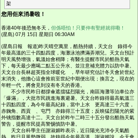
架
您用佢來消暑啦！
香港40年後恐無冬天，
但係唔怕！只要仲有聖經就得嘞！
(星島) 07月 15日 星期日 06:30AM
(星島日報 報道)昨天晴空萬里，酷熱持續，天文台 錄得今
年最高溫的三十四點四度，海灘泳池擠滿弄潮兒。天文台預計
明天風勢增強，氣溫始會稍降；有醫生提醒市民於酷熱天氣
下，每天最少應喝二點五公升水、並注意補充體力以防中暑。
天文台台長林超英指全球暖化 ，早年研究估計冬天會於世紀
末消失，他擔心這會推前至世紀中期便出現；換言之，現在的
年輕一代，將會見到沒有冬天的香港。
不少市民昨日都撐傘遮擋猛烈陽光，南區海灘等泊車位亦
「爆滿」，大批市民跳進海裏避暑。天文台昨錄得最高氣溫三
十四點四度，為今年最高紀錄，當中上水 更高達三十六度，
赤躹角、西貢 、屯門 亦錄得三十五度；反映猛烈陽光的紫
外铫指數高達十二。天文台於昨午二時三十五分發出酷熱天氣
警告，提醒市民提高警惕慎防中暑。
天文台科學主任謝淑媚昨表示，近日陽光充沛令天氣酷
熱，昨日且風勢微弱，故錄得今年最高溫。謝淑媚說，今天會