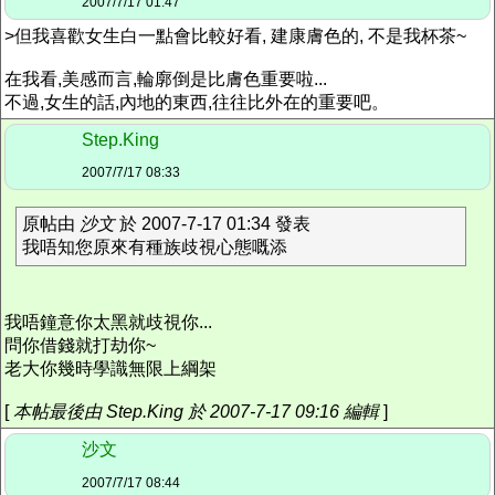
2007/7/17 01:47
>但我喜歡女生白一點會比較好看, 建康膚色的, 不是我杯茶~
在我看,美感而言,輪廓倒是比膚色重要啦...
不過,女生的話,內地的東西,往往比外在的重要吧。
Step.King
2007/7/17 08:33
原帖由
沙文
於 2007-7-17 01:34 發表
我唔知您原來有種族歧視心態嘅添
我唔鐘意你太黑就歧視你...
問你借錢就打劫你~
老大你幾時學識無限上綱架
[
本帖最後由 Step.King 於 2007-7-17 09:16 編輯
]
沙文
2007/7/17 08:44