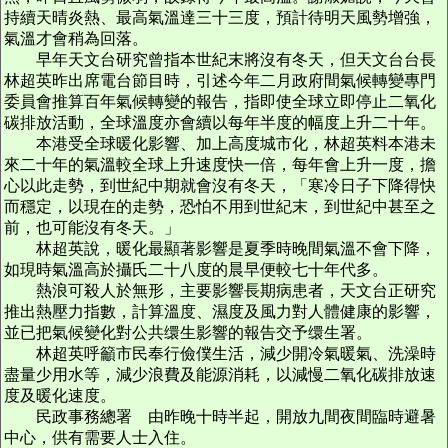
持續天晴炎熱、最高氣溫達三十三度，預計待明天風勢增強，
氣溫才會稍為回落。
早年天文台研究曾指本世紀末將沒有冬天，但天文台台長
林超英昨出席電台節目時，引述今年二月政府間氣候轉變專門
委員會推算百年氣候轉變的報告，指即使全球立即停止二氧化
碳排放活動，全球溫度亦會續以每年半度的幅度上升二十年。
本港受全球暖化影響、加上高度城市化，林超英料本港未
來二十年的氣溫較全球上升速度快一倍，每年會上升一度，擔
心以此走勢，到世紀中期就會沒有冬天，「寒冷日子下降得快
而穩定，以現在的走勢，恐怕不用到世紀末，到世紀中甚至之
前，也可能沒有冬天。」
林超英說，暖化最顯著影響是夏季時晚間氣溫不會下降，
如現時氣溫高於攝氏二十八度的晨早便較七十年代多。
熱浪可殺人於無形，主要影響長期病患者，天文台正研究
推出熱壓力指數，計算溫度、濕度及風力對人體健康的影響，
並已把氣候變化對公共缳生影響的報告交予缳生署。
林超英呼籲市民奉行儉僕生活，減少開冷氣暖氣、洗澡時
盡量少用水等，減少浪費及能源消耗，以減慢二氧化碳排放速
度及暖化速度。
民政事務總署 由昨晚十時半起，開放九間夜間臨時避暑
中心，供有需要人士入住。