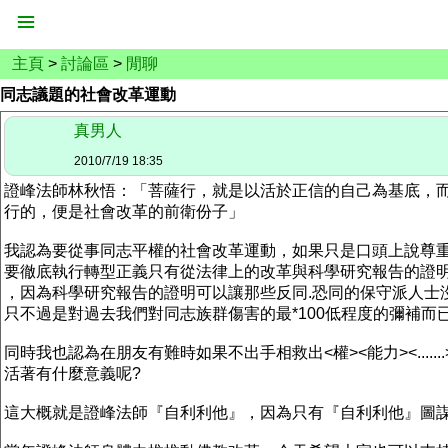
主頁
>
討論區
>
閒聊
同志議題的社會改革運動
真男人
2010/7/19 18:35
證峰法師林秋悟：「菩薩行，就是以活於正信的自己為基底，
行的，便是社會改革的前衛份子」
我認為要從事同志平權的社會改革運動，如果只是口頭上說尊
要徹底執行轉型正義只有從法律上的改革與科學研究報告的證
，因為科學研究報告的證明可以讓那些反同.恐同的保守派人士
只不過是對過去我們對同志族群傷害的最*100低程度的彌補而
同時我也認為在朋友有難時如果不出手相救出<權><能力><..
活著有什麼意義呢?
這大概就是證峰法師『自利利他』，因為只有『自利利他』圖