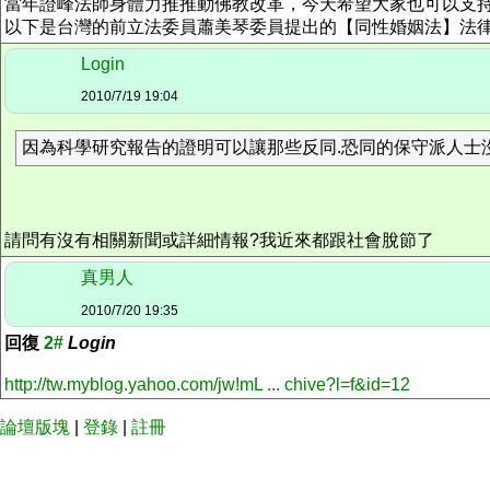
當年證峰法師身體力推推動佛教改革，今天希望大家也可以支
以下是台灣的前立法委員蕭美琴委員提出的【同性婚姻法】法
Login
2010/7/19 19:04
因為科學研究報告的證明可以讓那些反同.恐同的保守派人士
請問有沒有相關新聞或詳細情報?我近來都跟社會脫節了
真男人
2010/7/20 19:35
回復
2#
Login
http://tw.myblog.yahoo.com/jw!mL ... chive?l=f&id=12
論壇版塊
|
登錄
|
註冊