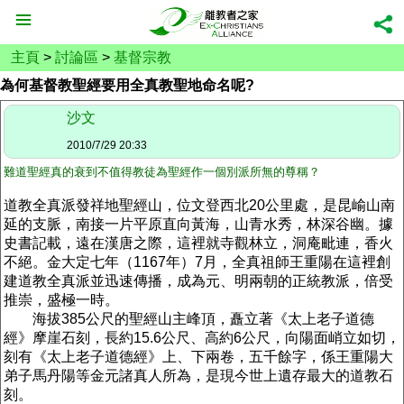
主頁
>
討論區
>
基督宗教
為何基督教聖經要用全真教聖地命名呢?
沙文
2010/7/29 20:33
難道聖經真的衰到不值得教徒為聖經作一個別派所無的尊稱？
道教全真派發祥地聖經山，位文登西北20公里處，是昆崳山南
延的支脈，南接一片平原直向黃海，山青水秀，林深谷幽。據
史書記載，遠在漢唐之際，這裡就寺觀林立，洞庵毗連，香火
不絕。金大定七年（1167年）7月，全真祖師王重陽在這裡創
建道教全真派並迅速傳播，成為元、明兩朝的正統教派，倍受
推崇，盛極一時。
海拔385公尺的聖經山主峰頂，矗立著《太上老子道德
經》摩崖石刻，長約15.6公尺、高約6公尺，向陽面峭立如切，
刻有《太上老子道德經》上、下兩卷，五千餘字，係王重陽大
弟子馬丹陽等金元諸真人所為，是現今世上遺存最大的道教石
刻。