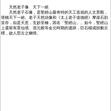
天然老子像 天下一絕
天然老子石像，是聖經山最奇特的天工造就的人文景觀，
堪稱天下一絕。老子天然頭像和《太上老子道德經》摩崖石刻
並存，似是天意，玄妙至極，因名「聖經山」。如今，聖經山
上還留有眾仙墳、混元殿等金元時期的遺跡，巨石砌成狀貌古
樸，啟人思古之幽情。