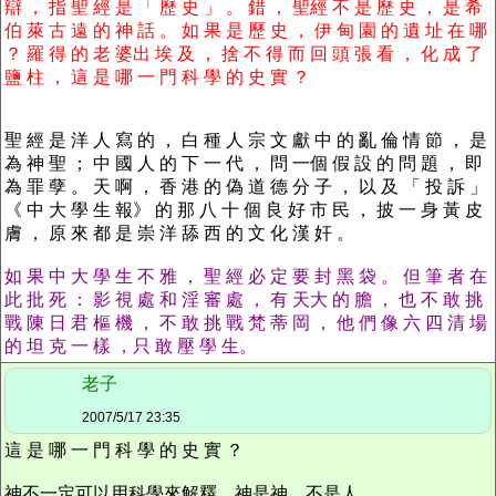
辯 ， 指 聖 經 是 「 歷 史 」 。 錯 ， 聖經 不 是 歷 史 ， 是 希
伯 萊 古 遠 的 神 話 。 如 果 是 歷 史 ， 伊 甸 園 的 遺 址 在 哪
？ 羅 得 的 老 婆出 埃 及 ， 捨 不 得 而 回 頭 張 看 ， 化 成 了
鹽 柱 ， 這 是 哪 一 門 科 學 的 史 實 ？
聖 經 是 洋 人 寫 的 ， 白 種 人 宗 文 獻 中 的 亂 倫 情 節 ， 是
為 神 聖 ； 中 國 人 的 下 一 代 ， 問 一個 假 設 的 問 題 ， 即
為 罪 孽 。 天 啊 ， 香 港 的 偽 道 德 分 子 ， 以 及 「 投 訴 」
《 中 大 學 生 報》 的 那 八 十 個 良 好 市 民 ， 披 一 身 黃 皮
膚 ， 原 來 都 是 崇 洋 舔 西 的 文 化 漢 奸 。
如 果 中 大 學 生 不 雅 ， 聖 經 必 定 要 封 黑 袋 。 但 筆 者 在
此 批 死 ： 影 視 處 和 淫 審 處 ， 有 天大 的 膽 ， 也 不 敢 挑
戰 陳 日 君 樞 機 ， 不 敢 挑 戰 梵 蒂 岡 ， 他 們 像 六 四 清 場
的 坦 克 一 樣 ，只 敢 壓 學 生。
老子
2007/5/17 23:35
這 是 哪 一 門 科 學 的 史 實 ？
神不一定可以用科學來解釋。神是神，不是人