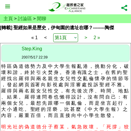
主頁
>
討論區
>
閒聊
[轉載] 聖經如果是歷史，伊甸園的遺址在哪？--------陶傑
« 1
<
>
2 »
Step.King
2007/5/17 22:39
特 區 偽 道 德 勢 力 及 中 大 學 生 報 亂 港 ， 挑 動 分 化 ， 破
壞 和 諧 ， 終 於 引 火 焚 身 。 香 港 有識 之 士 ， 在 舊 約 聖
經 找 出 羅 得 與 兩 名 親 生 女 兒 性 交 亂 倫 懷 孕 的 情 節 等
， 發 起 網 頁 簽署 向 影 視 處 與 淫 審 處 投 訴 聖 經 不 雅 。
羅 得 與 兩 名 親 女 兒 性 交 ， 有 先 後 次 序 、 時 間 、 地 點
、 結 果 。 羅 得 連 問 卷 也 懶 得 設 計， 沒 有 問 自 己 ： 有
兩 個 女 兒 ， 最 想 先 跟 哪 一 個 亂 倫 ， 而 是 坐 言 起 行 ，
大 小 通 吃 。 聖經 的 淫 褻 ， 比 甚 麼 《 中 大 學 生 報 》 之
內 容 ， 嚴 重 百 倍 ， 而 且 直 接 向 中 小 學 生 散 發 。
明 光 社 的 偽 道 德 分 子 蔡 某 ， 氣 急 敗 壞 ， 「 死 撐 」 狡