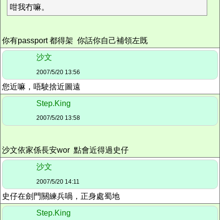
咁我冇嘛。
你有passport 都得架 你話你自己補領左既
沙文
2007/5/20 13:56
您近嘛，唔駛捨近圖遠
Step.King
2007/5/20 13:58
沙文依家係長安wor 點會近得過史仔
沙文
2007/5/20 14:11
史仔在劍門關練兵喎，正身處蜀地
Step.King