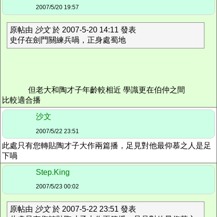
2007/5/20 19:57
原帖由
沙文
於 2007-5-20 14:11 發表
史仔在劍門關練兵喎，正身處蜀地
但老大和陶才子年齡較相近 學識更在伯仲之間
比較適合播
沙文
2007/5/22 23:51
此處只有您轉貼陶才子大作兩篇播，足見對他最仰慕之人是足
下喎
Step.King
2007/5/23 00:02
原帖由
沙文
於 2007-5-22 23:51 發表