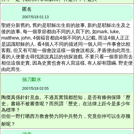
匿名
2007/5/18 01:13
聖經分新舊約, 舊約是耶穌出生前的故事, 新約是耶穌出生及之
後的故事, 每一個章節都由不同的人寫下的, 如mark, luke,
matthew, john, 4個褔音都由4個不同的人記載, 而這4個人正正
是認識耶穌的人. 看4個人不同的描述同一個人同一件事會比較
客觀, 但又有可能一個會說這樣一個會說相反, 矛盾便由此而生.
看的人便要去尋找誰說真話的偵探遊戲. 不要只看一個章節而去
相信這個史實, 因為史實也會有人寫這樣, 有人卻有隱瞞. 野史便
由此而生.
抽刀斷水
2007/5/18 02:05
陶傑真係針針見血。不過其實我都想知，是否有條例保障「歷
史」書籍不被審查呢？而所謂「歷史」在法律上距今是多少年
為標準？
但佢一野打哂西方教會勢力同中共勢力，究竟佢仲可以生存幾
耐呢？