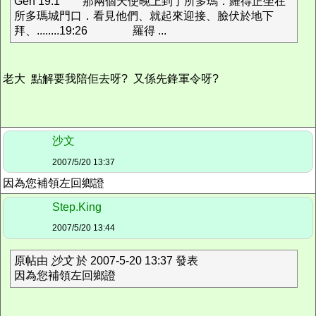
Gen 19:1 那兩個天使晚上到了所多瑪．羅得正坐在
所多瑪城門口．看見他們、就起來迎接、臉伏於地下
拜、........19:26 羅得 ...
老大 點解要我陪佢去呀? 又係先鋒軍令呀?
沙文
2007/5/20 13:37
因為您補領左回鄉證
Step.King
2007/5/20 13:44
原帖由
沙文
於 2007-5-20 13:37 發表
因為您補領左回鄉證