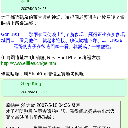
沙文
2007/5/18 04:36
才子都唔熟希伯萊古遠的神話。羅得個老婆邊有出埃及呢？當
時係出所多瑪城：
Gen 19:1 那兩個天使晚上到了所多瑪．羅得正坐在所多瑪
城門口．看見他們、就起來迎接、臉伏於地下拜、........19:26
羅得的妻子在後邊回頭一看、就變成了一根鹽柱。
伊甸園遺址在4川省嘛, Rev. Paul Phelps考證左啦：
http://www.eifiles.cn/ge.htm
條氣唔順，叫StepKing陪佢去實地考察啦
Step.King
2007/5/20 13:30
原帖由
沙文
於 2007-5-18 04:36 發表
才子都唔熟希伯萊古遠的神話。羅得個老婆邊有出埃及
呢？當時係出所多瑪城：