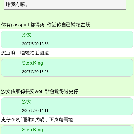
咁我冇嘛。
你有passport 都得架 你話你自己補領左既
沙文
2007/5/20 13:56
您近嘛，唔駛捨近圖遠
Step.King
2007/5/20 13:58
沙文依家係長安wor 點會近得過史仔
沙文
2007/5/20 14:11
史仔在劍門關練兵喎，正身處蜀地
Step.King