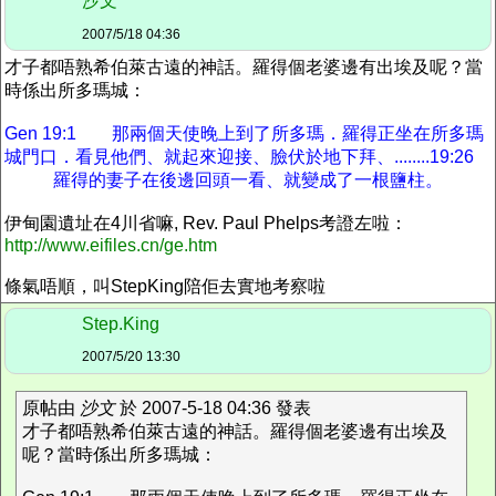
沙文
2007/5/18 04:36
才子都唔熟希伯萊古遠的神話。羅得個老婆邊有出埃及呢？當
時係出所多瑪城：
Gen 19:1 那兩個天使晚上到了所多瑪．羅得正坐在所多瑪
城門口．看見他們、就起來迎接、臉伏於地下拜、........19:26
羅得的妻子在後邊回頭一看、就變成了一根鹽柱。
伊甸園遺址在4川省嘛, Rev. Paul Phelps考證左啦：
http://www.eifiles.cn/ge.htm
條氣唔順，叫StepKing陪佢去實地考察啦
Step.King
2007/5/20 13:30
原帖由
沙文
於 2007-5-18 04:36 發表
才子都唔熟希伯萊古遠的神話。羅得個老婆邊有出埃及
呢？當時係出所多瑪城：