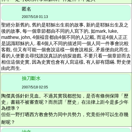
匿名
2007/5/18 01:13
聖經分新舊約, 舊約是耶穌出生前的故事, 新約是耶穌出生及之
後的故事, 每一個章節都由不同的人寫下的, 如mark, luke,
matthew, john, 4個褔音都由4個不同的人記載, 而這4個人正正
是認識耶穌的人. 看4個人不同的描述同一個人同一件事會比較
客觀, 但又有可能一個會說這樣一個會說相反, 矛盾便由此而生.
看的人便要去尋找誰說真話的偵探遊戲. 不要只看一個章節而去
相信這個史實, 因為史實也會有人寫這樣, 有人卻有隱瞞. 野史便
由此而生.
抽刀斷水
2007/5/18 02:05
陶傑真係針針見血。不過其實我都想知，是否有條例保障「歷
史」書籍不被審查呢？而所謂「歷史」在法律上距今是多少年
為標準？
但佢一野打哂西方教會勢力同中共勢力，究竟佢仲可以生存幾
耐呢？