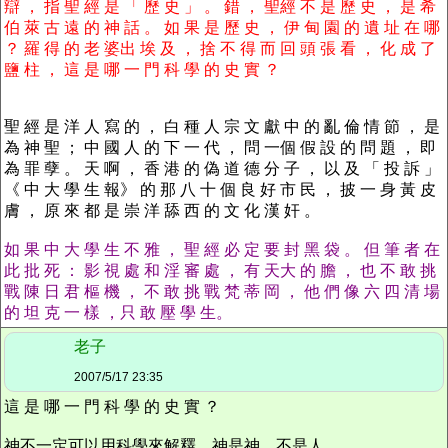
辯 ， 指 聖 經 是 「 歷 史 」 。 錯 ， 聖經 不 是 歷 史 ， 是 希
伯 萊 古 遠 的 神 話 。 如 果 是 歷 史 ， 伊 甸 園 的 遺 址 在 哪
？ 羅 得 的 老 婆出 埃 及 ， 捨 不 得 而 回 頭 張 看 ， 化 成 了
鹽 柱 ， 這 是 哪 一 門 科 學 的 史 實 ？
聖 經 是 洋 人 寫 的 ， 白 種 人 宗 文 獻 中 的 亂 倫 情 節 ， 是
為 神 聖 ； 中 國 人 的 下 一 代 ， 問 一個 假 設 的 問 題 ， 即
為 罪 孽 。 天 啊 ， 香 港 的 偽 道 德 分 子 ， 以 及 「 投 訴 」
《 中 大 學 生 報》 的 那 八 十 個 良 好 市 民 ， 披 一 身 黃 皮
膚 ， 原 來 都 是 崇 洋 舔 西 的 文 化 漢 奸 。
如 果 中 大 學 生 不 雅 ， 聖 經 必 定 要 封 黑 袋 。 但 筆 者 在
此 批 死 ： 影 視 處 和 淫 審 處 ， 有 天大 的 膽 ， 也 不 敢 挑
戰 陳 日 君 樞 機 ， 不 敢 挑 戰 梵 蒂 岡 ， 他 們 像 六 四 清 場
的 坦 克 一 樣 ，只 敢 壓 學 生。
老子
2007/5/17 23:35
這 是 哪 一 門 科 學 的 史 實 ？
神不一定可以用科學來解釋。神是神，不是人