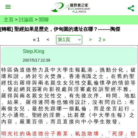
主頁
>
討論區
>
閒聊
[轉載] 聖經如果是歷史，伊甸園的遺址在哪？--------陶傑
« 1
<
>
2 »
Step.King
2007/5/17 22:39
特 區 偽 道 德 勢 力 及 中 大 學 生 報 亂 港 ， 挑 動 分 化 ， 破
壞 和 諧 ， 終 於 引 火 焚 身 。 香 港 有識 之 士 ， 在 舊 約 聖
經 找 出 羅 得 與 兩 名 親 生 女 兒 性 交 亂 倫 懷 孕 的 情 節 等
， 發 起 網 頁 簽署 向 影 視 處 與 淫 審 處 投 訴 聖 經 不 雅 。
羅 得 與 兩 名 親 女 兒 性 交 ， 有 先 後 次 序 、 時 間 、 地 點
、 結 果 。 羅 得 連 問 卷 也 懶 得 設 計， 沒 有 問 自 己 ： 有
兩 個 女 兒 ， 最 想 先 跟 哪 一 個 亂 倫 ， 而 是 坐 言 起 行 ，
大 小 通 吃 。 聖經 的 淫 褻 ， 比 甚 麼 《 中 大 學 生 報 》 之
內 容 ， 嚴 重 百 倍 ， 而 且 直 接 向 中 小 學 生 散 發 。
明 光 社 的 偽 道 德 分 子 蔡 某 ， 氣 急 敗 壞 ， 「 死 撐 」 狡