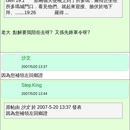
Gen 19:1 那兩個天使晚上到了所多瑪．羅得正坐在
所多瑪城門口．看見他們、就起來迎接、臉伏於地下
拜、........19:26 羅得 ...
老大 點解要我陪佢去呀? 又係先鋒軍令呀?
沙文
2007/5/20 13:37
因為您補領左回鄉證
Step.King
2007/5/20 13:44
原帖由
沙文
於 2007-5-20 13:37 發表
因為您補領左回鄉證