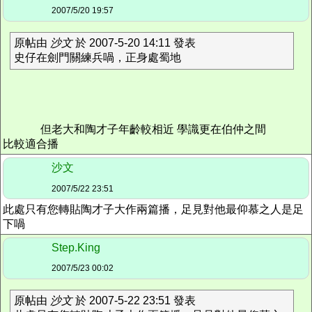
2007/5/20 19:57
原帖由
沙文
於 2007-5-20 14:11 發表
史仔在劍門關練兵喎，正身處蜀地
但老大和陶才子年齡較相近 學識更在伯仲之間
比較適合播
沙文
2007/5/22 23:51
此處只有您轉貼陶才子大作兩篇播，足見對他最仰慕之人是足
下喎
Step.King
2007/5/23 00:02
原帖由
沙文
於 2007-5-22 23:51 發表