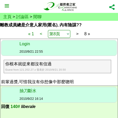
主頁
>
討論區
>
閒聊
離教成員總是介意人家用(匿名), 內有陰謀??
« 1
<
>
8 »
Login
2010/9/21 22:55
你根本就從來都沒有信過
Guest from 121.202.27.x 發表於 2010/9/21 20:50
前輩過獎,可惜我沒有你想像中那麼聰明
抽刀斷水
2010/9/22 16:14
回復
140#
liberale