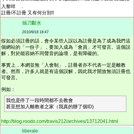
入黎咩
.
註冊/不註冊 又有何分別!!
抽刀斷水
2010/9/18 18:47
假如必須註冊的話，會令某些人誤以為註冊是為了成為我們這
個網站的「一份子」，要加入成為「會員」才可發言。這個誤
解，對於能容納不同聲音的論壇，是有障礙的。
事實上，本網並無「入會制」，註冊者亦不代表一定是離教
者。然而，許多人就是有這個誤解，因此我才開放無須註冊也
可發言。
例如：
我也是停了一段時間都不去教會
甚至想加入離教者之家（我真的辦了個ID)
http://blog.roodo.com/travis212/archives/13712041.html
liberale