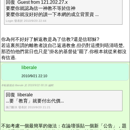
回復 Guest from 121.202.27.x
要麼你就認為信一神教不等於信神
要麼你就沒好好的讀一下本網的成立背景資 ...
Login 發表於 2010/9/20 22:44
你為何不好好了解返教是為了信教?還是信耶穌?
若這裏所謂的離教者說自己返過教會,但仍對這攪到唔清唔楚,
那恐怕他們當日也只是"掛名的基督徒"罷了.你根本就從來都沒
有信過.
liberale
2010/9/21 22:10
本帖最後由 liberale 於 2010/9/22 00:16 編輯
回復 liberale
...要「教育」就要付出代價...
抽刀斷水 發表於 2010/9/20 21:21
不如考慮一個最簡單的做法：在論壇張貼一個新「公告」，題