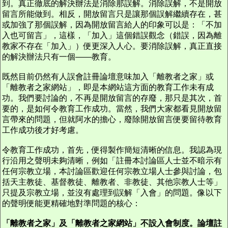
到。真正徹底的解決辦法是消除那誤解。消除誤解，不是開放
留言所能做到。相反，開放留言只是讓那個誤解繼續存在，甚
或加強了那個誤解，因為開放留言給人的印象可以是：「不加
入也可留言」，這樣，「加入」這個錯誤觀念（錯誤，因為離
教家不存在「加入」）便更深入人心。要消除誤解，真正直接
的解決辦法只有一個——教育。
既然目前仍然有人誤會註冊論壇意味加入「離教者之家」或
「離教者之家網站」，即是本網站這方面的教育工作未有成
功。我們要討論的，不再是開放留言的存廢，那只是其次，首
要的，是如何令教育工作成功。當然，我們大家都看見開放留
言帶來的問題，但就阿水的擔心，廢除開放留言便要留待教育
工作成功後才好考慮。
令教育工作成功，首先，便得製作簡短清晰的信息。我認為現
行沿用之聲明未夠清晰，例如「註冊本討論區人士並不暗示有
任何宗教立場，本討論區歡迎任何宗教立場人士參與討論，包
括天主教徒、基督教徒、離教者、非教徒、其他宗教人士等」
只提及宗教立場，並沒有處理到誤解「入會」的問題。像以下
的聲明便能更精確地對準問題的核心：
「離教者之家」及「離教者之家網站」不設入會制度。論壇註