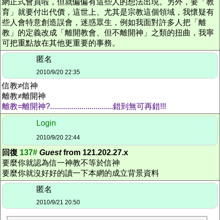
網正式會員啦，但就偏偏有這些人的想法出現。另外，要「教
育」就要付出代價，這世上、尤其是宗教這個領域，我懷疑有
些人會特意創造誤會，迷惑眾生，例如我面對許多人把「離
教」的定義改成「離開教會、但不離開神」之類的扭曲，我寧
可把重點放在其他更重要的事務。
匿名
2010/9/20 22:35
信教≠信神
離教≠離開神
離教=離開神?................................錯到無可再錯!!!
Login
2010/9/20 22:44
回復
137#
Guest
from 121.202.27.x
要麼你就認為信一神教不等於信神
要麼你就沒好好的讀一下本網的成立背景資料
匿名
2010/9/21 20:50