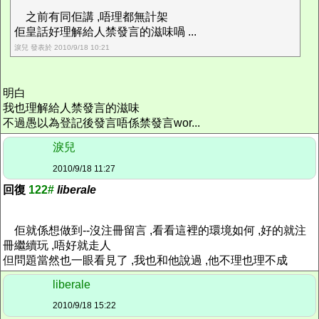
之前有同佢講 ,唔理都無計架
佢皇話好理解給人禁發言的滋味喎 ...
淚兒 發表於 2010/9/18 10:21
明白
我也理解給人禁發言的滋味
不過愚以為登記後發言唔係禁發言wor...
淚兒
2010/9/18 11:27
回復
122#
liberale
佢就係想做到--沒注冊留言 ,看看這裡的環境如何 ,好的就注
冊繼續玩 ,唔好就走人
但問題當然也一眼看見了 ,我也和他說過 ,他不理也理不成
liberale
2010/9/18 15:22