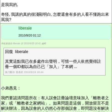
是我寫的,
奇怪, 我講的真的很淺顯明白, 怎麼還會有多的人看不懂跑出來
罵我?
liberale
2010/9/20 01:12
本帖最後由 liberale 於 2010/9/20 18:41 編輯
回復 liberale
其實這點我已在多處作出聲明，可惜一些人依然覺得註
冊一個ID都以為自己已「加入」了本網 ...
抽刀斷水 發表於 2010/9/19 18:44
小弟愚見：
我們要認清問題所在：有人誤會註冊論壇意味加入「離教者之
家」或「離教者之家網站」。如果問題是這個，開放留言不是
解決辦法，因為誤會的人仍然心存那個誤會，即問題沒有解決