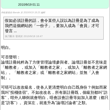
2010/9/19 01:11
本帖最後由 liberale 於 2010/9/19 18:23 編輯
假如必須註冊的話，會令某些人誤以為註冊是為了成為
我們這個網站的「一份子」，要加入成為「會員」才可
發言 ...
抽刀斷水 發表於 2010/9/18 18:47
明白。
可否聲明：
論壇註冊純粹為了方便管理論壇參與者。論壇註冊並不意味是
「離教者」，或加入「離教者之家」，或加入「離教者之家網
站」。「離教者之家」或「離教者之家網站」並無「入會
制」。
可唔可以改改級名，使各人更清楚明白自己既身份？例如而家
我叫"投棧借宿"。不如改改名，所有新註冊既，個級別都叫"訪
客"，咁外人睇倒就會明白，唔會誤會註冊等如加入甚麼（都只
是"訪客"）。資深左，就進升為"論壇討論者"之類。