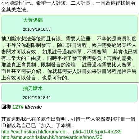
小小獻計而已。希望一人計短、二人計長，一同為這裡找到兩
全其美之法。
大黃傻貓
2010/9/19 16:55
抽刀斷水想法落後而且有誤。需要人註冊﹐ 不等於是會員制度
﹑不等於你想限制發言﹐ 除非註冊過程﹑帳戶需要經過某些人
審閱才可以有效﹐ 如果註冊過程簡單﹑不經審閱﹐ 其實也已經
有非常大的自由度﹐ 同時平衡了發言者需要負上言責的需要。
那些真正會員制﹑限制發言的論壇﹐ 註冊過程需要比人審閱﹑
而且甚至需要介紹﹐ 你就算需要人註冊如果註冊過程是帳戶馬
上有效可以發言﹐ 也是可行的。
抽刀斷水
2010/9/19 18:44
回復
127#
liberale
其實這點我已在多處作出聲明，可惜一些人依然覺得註冊一個
ID都以為自己已「加入」了本網：
http://exchristian.hk/forum/redi ... ptid=1100&pid=45239
http://amp.exchristian.hk/home/article/show/20