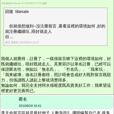
本帖最後由 liberale 於 2010/9/18 17:56 編輯
回復 liberale
佢就係想做到--沒注冊留言 ,看看這裡的環境如何 ,好的
就注冊繼續玩 ,唔好就走人
但 ...
淚兒 發表於 2010/9/18 11:27
我個人就覺得，註冊了，一樣係留言睇下這裡的環境如何，好
既就繼續玩，唔好既就走人。其實容許以筆名註冊，已經可以
保證匿名性，例如以「無名氏」、「冇名氏」、「我來玩」、
「我來破壞」做名註冊都得，照計唔會造成好大既對留言既阻
力，但係讀既人讀起上黎就清楚得多。
無論如何，我完全支持阿水係呢度既高貴美好工作；我希望這
裡更好更完善而已。
匿名
2010/9/18 16:41
李天命留言區就是最好例子,人數急跌!!...擺明偏幫自己友,搵鬼