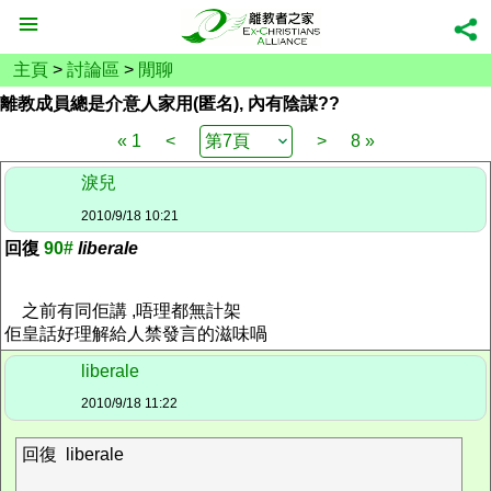
主頁
>
討論區
>
閒聊
離教成員總是介意人家用(匿名), 內有陰謀??
« 1
<
>
8 »
淚兒
2010/9/18 10:21
回復
90#
liberale
之前有同佢講 ,唔理都無計架
佢皇話好理解給人禁發言的滋味喎
liberale
2010/9/18 11:22
回復 liberale