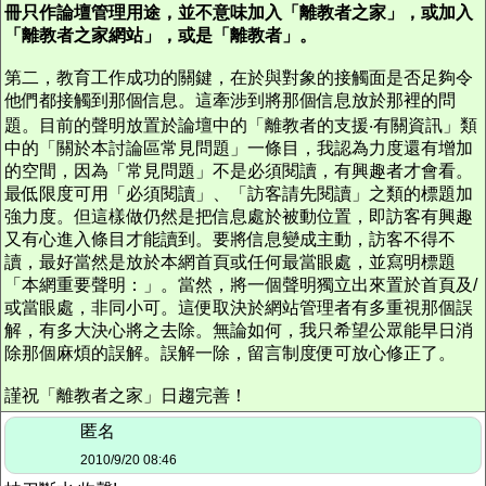
冊只作論壇管理用途，並不意味加入「離教者之家」，或加入
「離教者之家網站」，或是「離教者」。
第二，教育工作成功的關鍵，在於與對象的接觸面是否足夠令
他們都接觸到那個信息。這牽涉到將那個信息放於那裡的問
題。目前的聲明放置於論壇中的「離教者的支援‧有關資訊」類
中的「關於本討論區常見問題」一條目，我認為力度還有增加
的空間，因為「常見問題」不是必須閱讀，有興趣者才會看。
最低限度可用「必須閱讀」、「訪客請先閱讀」之類的標題加
強力度。但這樣做仍然是把信息處於被動位置，即訪客有興趣
又有心進入條目才能讀到。要將信息變成主動，訪客不得不
讀，最好當然是放於本網首頁或任何最當眼處，並寫明標題
「本網重要聲明：」。當然，將一個聲明獨立出來置於首頁及/
或當眼處，非同小可。這便取決於網站管理者有多重視那個誤
解，有多大決心將之去除。無論如何，我只希望公眾能早日消
除那個麻煩的誤解。誤解一除，留言制度便可放心修正了。
謹祝「離教者之家」日趨完善！
匿名
2010/9/20 08:46