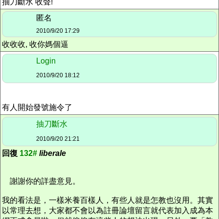
抽刀斷水 收聲!
匿名
2010/9/20 17:29
收收收, 收你媽個逼
Login
2010/9/20 18:12
有人開始發號施令了
抽刀斷水
2010/9/20 21:21
回復
132#
liberale
謝謝你的詳盡意見。
我的看法是，一樣米養百樣人，有些人就是怎教也沒用。其實
以常理去想，大家都不會以為註冊論壇留言就代表加入成為本