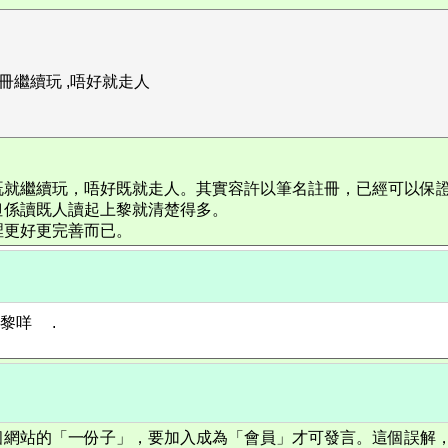
冊繼續玩 ,唔好就走人
既就繼續玩，唔好既就走人。其實容許以筆名註冊，已經可以保
但係讀既人讀起上黎就清楚得多。
裡更好更完善而已。
入黎咩
.
個網站的「一份子」，要加入成為「會員」才可發言。這個誤解