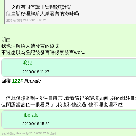
之前有同佢講 ,唔理都無計架
佢皇話好理解給人禁發言的滋味喎 ...
淚兒 發表於 2010/9/18 10:21
明白
我也理解給人禁發言的滋味
不過愚以為登記後發言唔係禁發言wor...
淚兒
2010/9/18 11:27
回復
122#
liberale
佢就係想做到--沒注冊留言 ,看看這裡的環境如何 ,好的就注冊
但問題當然也一眼看見了 ,我也和他說過 ,他不理也理不成
liberale
2010/9/18 15:22
本帖最後由 liberale 於 2010/9/18 17:56 編輯