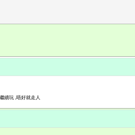
繼續玩 ,唔好就走人