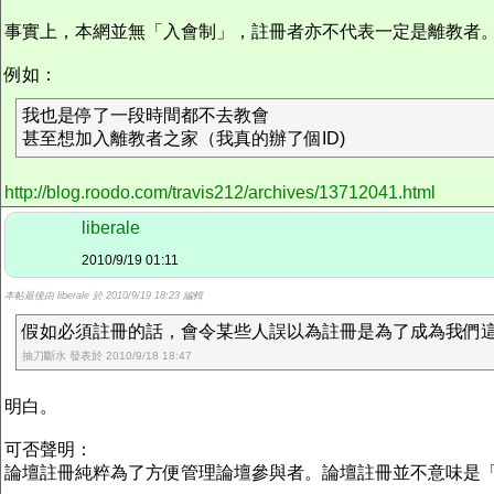
事實上，本網並無「入會制」，註冊者亦不代表一定是離教者
例如：
我也是停了一段時間都不去教會
甚至想加入離教者之家（我真的辦了個ID)
http://blog.roodo.com/travis212/archives/13712041.html
liberale
2010/9/19 01:11
本帖最後由 liberale 於 2010/9/19 18:23 編輯
假如必須註冊的話，會令某些人誤以為註冊是為了成為我們這個
抽刀斷水 發表於 2010/9/18 18:47
明白。
可否聲明：
論壇註冊純粹為了方便管理論壇參與者。論壇註冊並不意味是