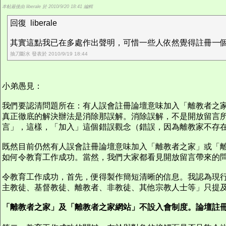
本帖最後由 liberale 於 2010/9/20 18:41 編輯
回復 liberale
其實這點我已在多處作出聲明，可惜一些人依然覺得註冊一個ID
抽刀斷水 發表於 2010/9/19 18:44
小弟愚見：
我們要認清問題所在：有人誤會註冊論壇意味加入「離教者之
真正徹底的解決辦法是消除那誤解。消除誤解，不是開放留言
言」，這樣，「加入」這個錯誤觀念（錯誤，因為離教家不存
既然目前仍然有人誤會註冊論壇意味加入「離教者之家」或「
如何令教育工作成功。當然，我們大家都看見開放留言帶來的
令教育工作成功，首先，便得製作簡短清晰的信息。我認為現
主教徒、基督教徒、離教者、非教徒、其他宗教人士等」只提
「離教者之家」及「離教者之家網站」不設入會制度。論壇註