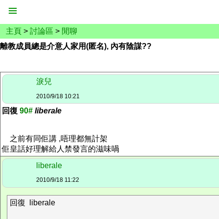
主頁
>
討論區
>
閒聊
離教成員總是介意人家用(匿名), 內有陰謀??
淚兒
2010/9/18 10:21
回復
90#
liberale
之前有同佢講 ,唔理都無計架
佢皇話好理解給人禁發言的滋味喎
liberale
2010/9/18 11:22
回復 liberale