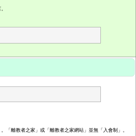
言。
」。「離教者之家」或「離教者之家網站」並無「入會制」。