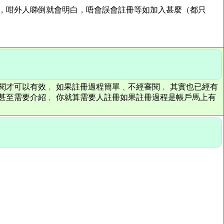
"，咁外人睇倒就會明白，唔會誤會註冊等如加入甚麼（都只
閱才可以有效﹐ 如果註冊過程簡單﹑不經審閱﹐ 其實也已經有
甚至需要介紹﹐ 你就算需要人註冊如果註冊過程是帳戶馬上有