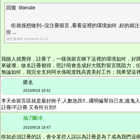
回復 liberale
佢就係想做到--沒注冊留言 ,看看這裡的環境如何 ,好的就注
但 ...
淚兒 發表於 2010/9/18 11:27
我個人就覺得，註冊了，一樣係留言睇下這裡的環境如何，好
來破壞」做名註冊都得，照計唔會造成好大既對留言既阻力，
無論如何，我完全支持阿水係呢度既高貴美好工作；我希望這
匿名
2010/9/18 16:41
李天命留言區就是最好例子,人數急跌!!...擺明偏幫自己友,搵鬼
註冊/不註冊 又有何分別!!
抽刀斷水
2010/9/18 18:47
假如必須註冊的話，會令某些人誤以為註冊是為了成為我們這