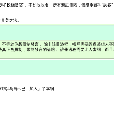
叫"投棧借宿"。不如改改名，所有新註冊既，個級別都叫"訪客
全其美之法。
﹑不等於你想限制發言﹐ 除非註冊過程﹑帳戶需要經過某些人審
些真正會員制﹑限制發言的論壇﹐ 註冊過程需要比人審閱﹑而且
D都以為自己已「加入」了本網：