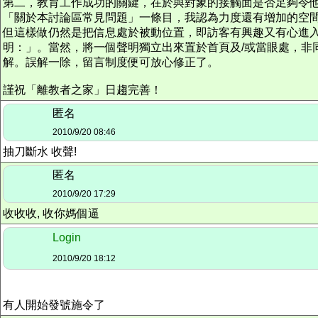
第二，教育工作成功的關鍵，在於與對象的接觸面是否足夠令他
「關於本討論區常見問題」一條目，我認為力度還有增加的空
但這樣做仍然是把信息處於被動位置，即訪客有興趣又有心進
明：」。當然，將一個聲明獨立出來置於首頁及/或當眼處，非
解。誤解一除，留言制度便可放心修正了。
謹祝「離教者之家」日趨完善！
匿名
2010/9/20 08:46
抽刀斷水 收聲!
匿名
2010/9/20 17:29
收收收, 收你媽個逼
Login
2010/9/20 18:12
有人開始發號施令了