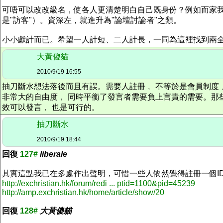
可唔可以改改級名，使各人更清楚明白自己既身份？例如而家我
是"訪客"）。資深左，就進升為"論壇討論者"之類。
小小獻計而已。希望一人計短、二人計長，一同為這裡找到兩
大黃傻貓
2010/9/19 16:55
抽刀斷水想法落後而且有誤。需要人註冊﹐ 不等於是會員制度
非常大的自由度﹐ 同時平衡了發言者需要負上言責的需要。那
效可以發言﹐ 也是可行的。
抽刀斷水
2010/9/19 18:44
回復
127#
liberale
其實這點我已在多處作出聲明，可惜一些人依然覺得註冊一個I
http://exchristian.hk/forum/redi ... ptid=1100&pid=45239
http://amp.exchristian.hk/home/article/show/20
回復
128#
大黃傻貓