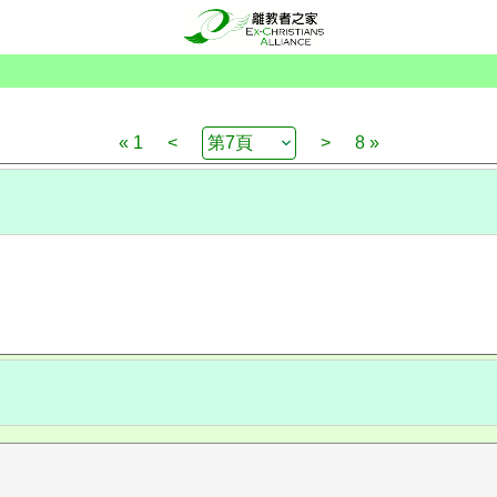
« 1
<
>
8 »