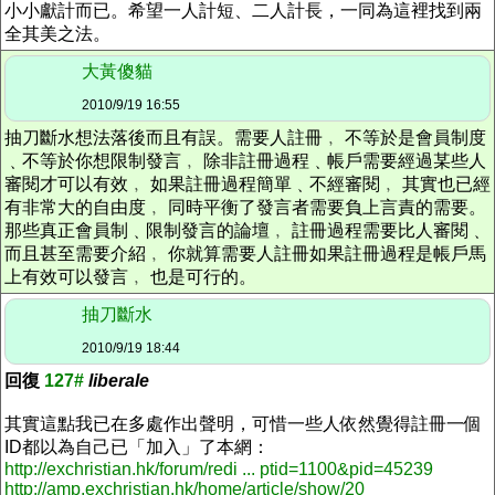
小小獻計而已。希望一人計短、二人計長，一同為這裡找到兩
全其美之法。
大黃傻貓
2010/9/19 16:55
抽刀斷水想法落後而且有誤。需要人註冊﹐ 不等於是會員制度
﹑不等於你想限制發言﹐ 除非註冊過程﹑帳戶需要經過某些人
審閱才可以有效﹐ 如果註冊過程簡單﹑不經審閱﹐ 其實也已經
有非常大的自由度﹐ 同時平衡了發言者需要負上言責的需要。
那些真正會員制﹑限制發言的論壇﹐ 註冊過程需要比人審閱﹑
而且甚至需要介紹﹐ 你就算需要人註冊如果註冊過程是帳戶馬
上有效可以發言﹐ 也是可行的。
抽刀斷水
2010/9/19 18:44
回復
127#
liberale
其實這點我已在多處作出聲明，可惜一些人依然覺得註冊一個
ID都以為自己已「加入」了本網：
http://exchristian.hk/forum/redi ... ptid=1100&pid=45239
http://amp.exchristian.hk/home/article/show/20