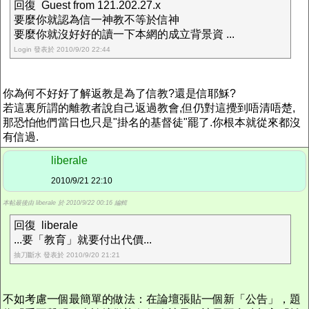
回復 Guest from 121.202.27.x
要麼你就認為信一神教不等於信神
要麼你就沒好好的讀一下本網的成立背景資 ...
Login 發表於 2010/9/20 22:44
你為何不好好了解返教是為了信教?還是信耶穌?
若這裏所謂的離教者說自己返過教會,但仍對這攪到唔清唔楚,
那恐怕他們當日也只是"掛名的基督徒"罷了.你根本就從來都沒
有信過.
liberale
2010/9/21 22:10
本帖最後由 liberale 於 2010/9/22 00:16 編輯
回復 liberale
...要「教育」就要付出代價...
抽刀斷水 發表於 2010/9/20 21:21
不如考慮一個最簡單的做法：在論壇張貼一個新「公告」，題