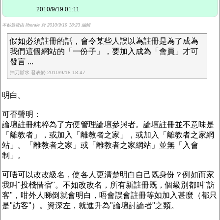
2010/9/19 01:11
本帖最後由 liberale 於 2010/9/19 18:23 編輯
假如必須註冊的話，會令某些人誤以為註冊是為了成為
我們這個網站的「一份子」，要加入成為「會員」才可
發言 ...
抽刀斷水 發表於 2010/9/18 18:47
明白。
可否聲明：
論壇註冊純粹為了方便管理論壇參與者。論壇註冊並不意味是
「離教者」，或加入「離教者之家」，或加入「離教者之家網
站」。「離教者之家」或「離教者之家網站」並無「入會
制」。
可唔可以改改級名，使各人更清楚明白自己既身份？例如而家
我叫"投棧借宿"。不如改改名，所有新註冊既，個級別都叫"訪
客"，咁外人睇倒就會明白，唔會誤會註冊等如加入甚麼（都只
是"訪客"）。資深左，就進升為"論壇討論者"之類。