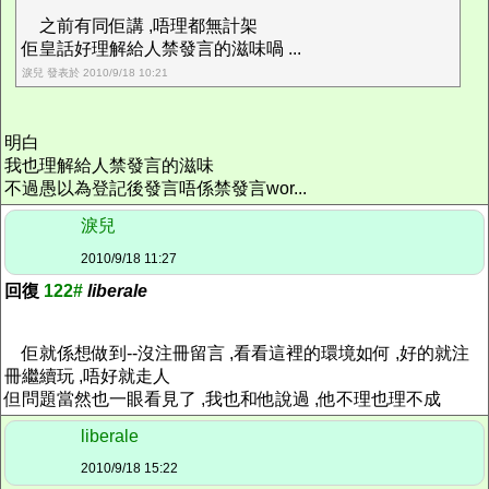
之前有同佢講 ,唔理都無計架
佢皇話好理解給人禁發言的滋味喎 ...
淚兒 發表於 2010/9/18 10:21
明白
我也理解給人禁發言的滋味
不過愚以為登記後發言唔係禁發言wor...
淚兒
2010/9/18 11:27
回復
122#
liberale
佢就係想做到--沒注冊留言 ,看看這裡的環境如何 ,好的就注
冊繼續玩 ,唔好就走人
但問題當然也一眼看見了 ,我也和他說過 ,他不理也理不成
liberale
2010/9/18 15:22