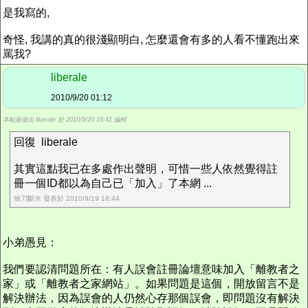
是我寫的,
奇怪, 我講的真的很淺顯明白, 怎麼還會有多的人看不懂跑出來
罵我?
liberale
2010/9/20 01:12
本帖最後由 liberale 於 2010/9/20 18:41 編輯
回復 liberale
其實這點我已在多處作出聲明，可惜一些人依然覺得註
冊一個ID都以為自己已「加入」了本網 ...
抽刀斷水 發表於 2010/9/19 18:44
小弟愚見：
我們要認清問題所在：有人誤會註冊論壇意味加入「離教者之
家」或「離教者之家網站」。如果問題是這個，開放留言不是
解決辦法，因為誤會的人仍然心存那個誤會，即問題沒有解決