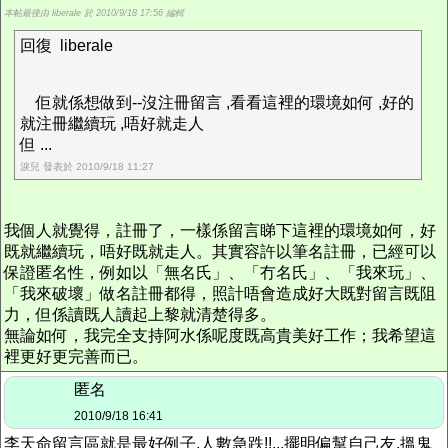
本帖最後由 liberale 於 2010/9/18 17:56 編輯
回復 liberale
佢就係想做到--沒注冊留言 ,看看這裡的環境如何 ,好的
就注冊繼續玩 ,唔好就走人
但 ...
淚兒 發表於 2010/9/18 11:27
我個人就覺得，註冊了，一樣係留言睇下這裡的環境如何，好
既就繼續玩，唔好既就走人。其實容許以筆名註冊，已經可以
保證匿名性，例如以「無名氏」、「冇名氏」、「我來玩」、
「我來破壞」做名註冊都得，照計唔會造成好大既對留言既阻
力，但係讀既人讀起上黎就清楚得多。
無論如何，我完全支持阿水係呢度既高貴美好工作；我希望這
裡更好更完善而已。
匿名
2010/9/18 16:41
李天命留言區就是最好例子,人數急跌!!...擺明偏幫自己友,搵鬼