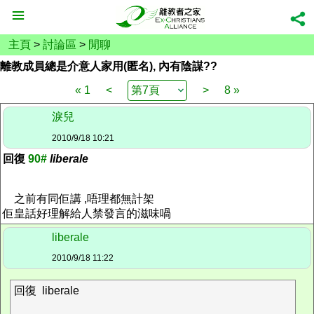
主頁
>
討論區
>
閒聊
離教成員總是介意人家用(匿名), 內有陰謀??
« 1
<
>
8 »
淚兒
2010/9/18 10:21
回復
90#
liberale
之前有同佢講 ,唔理都無計架
佢皇話好理解給人禁發言的滋味喎
liberale
2010/9/18 11:22
回復 liberale