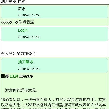
抽刀斷水 收聲!
匿名
2010/9/20 17:29
收收收, 收你媽個逼
Login
2010/9/20 18:12
有人開始發號施令了
抽刀斷水
2010/9/20 21:21
回復
132#
liberale
謝謝你的詳盡意見。
我的看法是，一樣米養百樣人，有些人就是怎教也沒用。其實
以常理去想，大家都不會以為註冊論壇留言就代表加入成為本