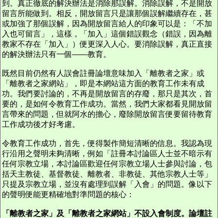
到。真正徹底的解決辦法是消除那誤解。消除誤解，不是開放
留言所能做到。相反，開放留言只是讓那個誤解繼續存在，甚
或加強了那個誤解，因為開放留言給人的印象可以是：「不加
入也可留言」，這樣，「加入」這個錯誤觀念（錯誤，因為離
教家不存在「加入」）便更深入人心。要消除誤解，真正直接
的解決辦法只有一個——教育。
既然目前仍然有人誤會註冊論壇意味加入「離教者之家」或
「離教者之家網站」，即是本網站這方面的教育工作未有成
功。我們要討論的，不再是開放留言的存廢，那只是其次，首
要的，是如何令教育工作成功。當然，我們大家都看見開放留
言帶來的問題，但就阿水的擔心，廢除開放留言便要留待教育
工作成功後才好考慮。
令教育工作成功，首先，便得製作簡短清晰的信息。我認為現
行沿用之聲明未夠清晰，例如「註冊本討論區人士並不暗示有
任何宗教立場，本討論區歡迎任何宗教立場人士參與討論，包
括天主教徒、基督教徒、離教者、非教徒、其他宗教人士等」
只提及宗教立場，並沒有處理到誤解「入會」的問題。像以下
的聲明便能更精確地對準問題的核心：
「離教者之家」及「離教者之家網站」不設入會制度。論壇註