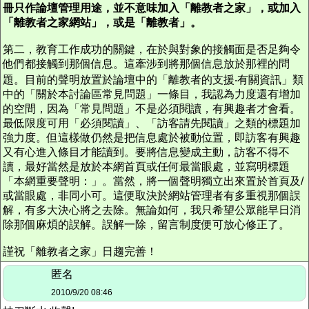
冊只作論壇管理用途，並不意味加入「離教者之家」，或加入
「離教者之家網站」，或是「離教者」。
第二，教育工作成功的關鍵，在於與對象的接觸面是否足夠令
他們都接觸到那個信息。這牽涉到將那個信息放於那裡的問
題。目前的聲明放置於論壇中的「離教者的支援‧有關資訊」類
中的「關於本討論區常見問題」一條目，我認為力度還有增加
的空間，因為「常見問題」不是必須閱讀，有興趣者才會看。
最低限度可用「必須閱讀」、「訪客請先閱讀」之類的標題加
強力度。但這樣做仍然是把信息處於被動位置，即訪客有興趣
又有心進入條目才能讀到。要將信息變成主動，訪客不得不
讀，最好當然是放於本網首頁或任何最當眼處，並寫明標題
「本網重要聲明：」。當然，將一個聲明獨立出來置於首頁及/
或當眼處，非同小可。這便取決於網站管理者有多重視那個誤
解，有多大決心將之去除。無論如何，我只希望公眾能早日消
除那個麻煩的誤解。誤解一除，留言制度便可放心修正了。
謹祝「離教者之家」日趨完善！
匿名
2010/9/20 08:46