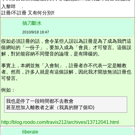
入黎咩
.
註冊/不註冊 又有何分別!!
抽刀斷水
2010/9/18 18:47
假如必須註冊的話，會令某些人誤以為註冊是為了成為我們這
個網站的「一份子」，要加入成為「會員」才可發言。這個誤
解，對於能容納不同聲音的論壇，是有障礙的。
事實上，本網並無「入會制」，註冊者亦不代表一定是離教
者。然而，許多人就是有這個誤解，因此我才開放無須註冊也
可發言。
例如：
我也是停了一段時間都不去教會
甚至想加入離教者之家（我真的辦了個ID)
http://blog.roodo.com/travis212/archives/13712041.html
liberale