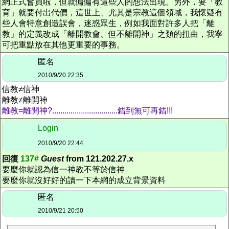
網正式會員啦，但就偏偏有這些人的想法出現。另外，要「教
育」就要付出代價，這世上、尤其是宗教這個領域，我懷疑有
些人會特意創造誤會，迷惑眾生，例如我面對許多人把「離
教」的定義改成「離開教會、但不離開神」之類的扭曲，我寧
可把重點放在其他更重要的事務。
匿名
2010/9/20 22:35
信教≠信神
離教≠離開神
離教=離開神?................................錯到無可再錯!!!
Login
2010/9/20 22:44
回復
137#
Guest
from 121.202.27.x
要麼你就認為信一神教不等於信神
要麼你就沒好好的讀一下本網的成立背景資料
匿名
2010/9/21 20:50