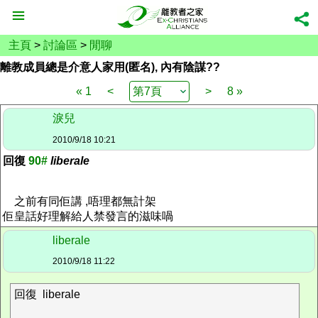
主頁
>
討論區
>
閒聊
離教成員總是介意人家用(匿名), 內有陰謀??
« 1
<
>
8 »
淚兒
2010/9/18 10:21
回復
90#
liberale
之前有同佢講 ,唔理都無計架
佢皇話好理解給人禁發言的滋味喎
liberale
2010/9/18 11:22
回復 liberale