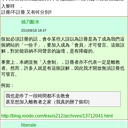
入黎咩
.
註冊/不註冊 又有何分別!!
抽刀斷水
2010/9/18 18:47
假如必須註冊的話，會令某些人誤以為註冊是為了成為我們這
個網站的「一份子」，要加入成為「會員」才可發言。這個誤
解，對於能容納不同聲音的論壇，是有障礙的。
事實上，本網並無「入會制」，註冊者亦不代表一定是離教
者。然而，許多人就是有這個誤解，因此我才開放無須註冊也
可發言。
例如：
我也是停了一段時間都不去教會
甚至想加入離教者之家（我真的辦了個ID)
http://blog.roodo.com/travis212/archives/13712041.html
liberale