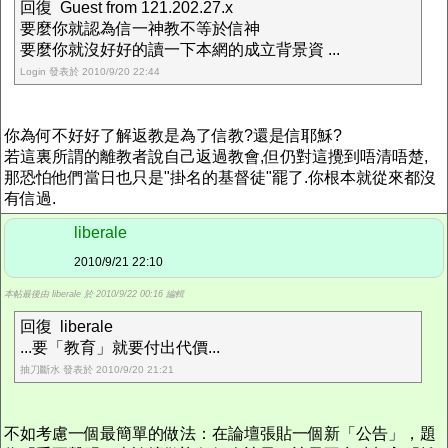
回復 Guest from 121.202.27.x
要麼你就認為信一神教不等於信神
要麼你就沒好好的讀一下本網的成立背景資 ...
Login 發表於 2010/9/20 22:44
你為何不好好了解返教是為了信教?還是信耶穌?
若這裏所謂的離教者說自己返過教會,但仍對這攪到唔清唔楚,
那恐怕他們當日也只是"掛名的基督徒"罷了.你根本就從來都沒
有信過.
liberale
2010/9/21 22:10
本帖最後由 liberale 於 2010/9/22 00:16 編輯
回復 liberale
...要「教育」就要付出代價...
抽刀斷水 發表於 2010/9/20 21:21
不如考慮一個最簡單的做法：在論壇張貼一個新「公告」，題