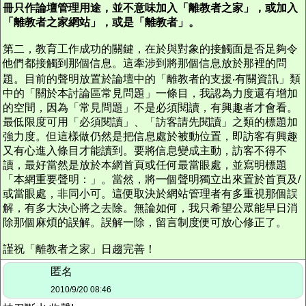
冊只作論壇管理用途，並不意味加入「離教者之家」，或加入
「離教者之家網站」，或是「離教者」。
第二，教育工作成功的關鍵，在於與對象的接觸面是否足夠令
他們都接觸到那個信息。這牽涉到將那個信息放於那裡的問
題。目前的聲明放置於論壇中的「離教者的支援‧有關資訊」類
中的「關於本討論區常見問題」一條目，我認為力度還有增加
的空間，因為「常見問題」不是必須閱讀，有興趣者才會看。
最低限度可用「必須閱讀」、「訪客請先閱讀」之類的標題加
強力度。但這樣做仍然是把信息處於被動位置，即訪客有興趣
又有心進入條目才能讀到。要將信息變成主動，訪客不得不
讀，最好當然是放於本網首頁或任何最當眼處，並寫明標題
「本網重要聲明：」。當然，將一個聲明獨立出來置於首頁及/
或當眼處，非同小可。這便取決於網站管理者有多重視那個誤
解，有多大決心將之去除。無論如何，我只希望公眾能早日消
除那個麻煩的誤解。誤解一除，留言制度便可放心修正了。
謹祝「離教者之家」日趨完善！
匿名
2010/9/20 08:46