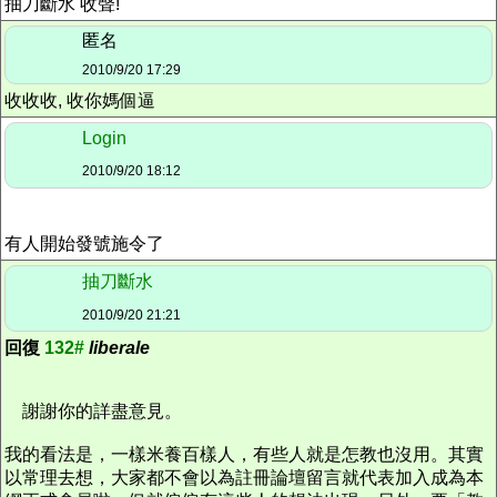
抽刀斷水 收聲!
匿名
2010/9/20 17:29
收收收, 收你媽個逼
Login
2010/9/20 18:12
有人開始發號施令了
抽刀斷水
2010/9/20 21:21
回復
132#
liberale
謝謝你的詳盡意見。
我的看法是，一樣米養百樣人，有些人就是怎教也沒用。其實
以常理去想，大家都不會以為註冊論壇留言就代表加入成為本