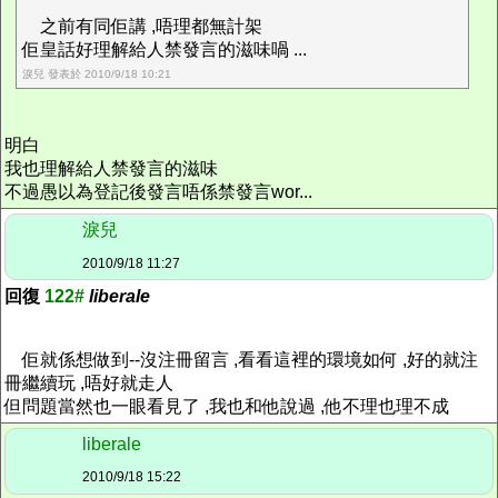
之前有同佢講 ,唔理都無計架
佢皇話好理解給人禁發言的滋味喎 ...
淚兒 發表於 2010/9/18 10:21
明白
我也理解給人禁發言的滋味
不過愚以為登記後發言唔係禁發言wor...
淚兒
2010/9/18 11:27
回復
122#
liberale
佢就係想做到--沒注冊留言 ,看看這裡的環境如何 ,好的就注
冊繼續玩 ,唔好就走人
但問題當然也一眼看見了 ,我也和他說過 ,他不理也理不成
liberale
2010/9/18 15:22