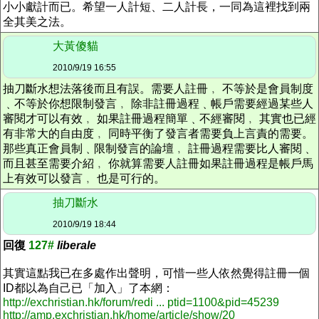
小小獻計而已。希望一人計短、二人計長，一同為這裡找到兩
全其美之法。
大黃傻貓
2010/9/19 16:55
抽刀斷水想法落後而且有誤。需要人註冊﹐ 不等於是會員制度
﹑不等於你想限制發言﹐ 除非註冊過程﹑帳戶需要經過某些人
審閱才可以有效﹐ 如果註冊過程簡單﹑不經審閱﹐ 其實也已經
有非常大的自由度﹐ 同時平衡了發言者需要負上言責的需要。
那些真正會員制﹑限制發言的論壇﹐ 註冊過程需要比人審閱﹑
而且甚至需要介紹﹐ 你就算需要人註冊如果註冊過程是帳戶馬
上有效可以發言﹐ 也是可行的。
抽刀斷水
2010/9/19 18:44
回復
127#
liberale
其實這點我已在多處作出聲明，可惜一些人依然覺得註冊一個
ID都以為自己已「加入」了本網：
http://exchristian.hk/forum/redi ... ptid=1100&pid=45239
http://amp.exchristian.hk/home/article/show/20