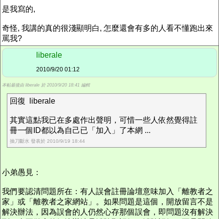
是我寫的,
奇怪, 我講的真的很淺顯明白, 怎麼還會有多的人看不懂跑出來
罵我?
liberale
2010/9/20 01:12
本帖最後由 liberale 於 2010/9/20 18:41 編輯
回復 liberale
其實這點我已在多處作出聲明，可惜一些人依然覺得註
冊一個ID都以為自己已「加入」了本網 ...
抽刀斷水 發表於 2010/9/19 18:44
小弟愚見：
我們要認清問題所在：有人誤會註冊論壇意味加入「離教者之
家」或「離教者之家網站」。如果問題是這個，開放留言不是
解決辦法，因為誤會的人仍然心存那個誤會，即問題沒有解決