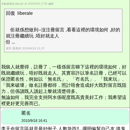
本帖最後由 liberale 於 2010/9/18 17:56 編輯
回復 liberale
佢就係想做到--沒注冊留言 ,看看這裡的環境如何 ,好的
就注冊繼續玩 ,唔好就走人
但 ...
淚兒 發表於 2010/9/18 11:27
我個人就覺得，註冊了，一樣係留言睇下這裡的環境如何，好
既就繼續玩，唔好既就走人。其實容許以筆名註冊，已經可以
保證匿名性，例如以「無名氏」、「冇名氏」、「我來玩」、
「我來破壞」做名註冊都得，照計唔會造成好大既對留言既阻
力，但係讀既人讀起上黎就清楚得多。
無論如何，我完全支持阿水係呢度既高貴美好工作；我希望這
裡更好更完善而已。
匿名
2010/9/18 16:41
李天命留言區就是最好例子,人數急跌!!...擺明偏幫自己友,搵鬼