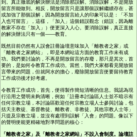
到。真正徹底的解決辦法是消除那誤解。消除誤解，不是開放
留言所能做到。相反，開放留言只是讓那個誤解繼續存在，甚
或加強了那個誤解，因為開放留言給人的印象可以是：「不加
入也可留言」，這樣，「加入」這個錯誤觀念（錯誤，因為離
教家不存在「加入」）便更深入人心。要消除誤解，真正直接
的解決辦法只有一個——教育。
既然目前仍然有人誤會註冊論壇意味加入「離教者之家」或
「離教者之家網站」，即是本網站這方面的教育工作未有成
功。我們要討論的，不再是開放留言的存廢，那只是其次，首
要的，是如何令教育工作成功。當然，我們大家都看見開放留
言帶來的問題，但就阿水的擔心，廢除開放留言便要留待教育
工作成功後才好考慮。
令教育工作成功，首先，便得製作簡短清晰的信息。我認為現
行沿用之聲明未夠清晰，例如「註冊本討論區人士並不暗示有
任何宗教立場，本討論區歡迎任何宗教立場人士參與討論，包
括天主教徒、基督教徒、離教者、非教徒、其他宗教人士等」
只提及宗教立場，並沒有處理到誤解「入會」的問題。像以下
的聲明便能更精確地對準問題的核心：
「離教者之家」及「離教者之家網站」不設入會制度。論壇註