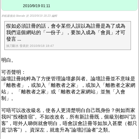
2010/9/19 01:11
本帖最後由 liberale 於 2010/9/19 18:23 編輯
假如必須註冊的話，會令某些人誤以為註冊是為了成為
我們這個網站的「一份子」，要加入成為「會員」才可
發言 ...
抽刀斷水 發表於 2010/9/18 18:47
明白。
可否聲明：
論壇註冊純粹為了方便管理論壇參與者。論壇註冊並不意味是
「離教者」，或加入「離教者之家」，或加入「離教者之家網
站」。「離教者之家」或「離教者之家網站」並無「入會
制」。
可唔可以改改級名，使各人更清楚明白自己既身份？例如而家
我叫"投棧借宿"。不如改改名，所有新註冊既，個級別都叫"訪
客"，咁外人睇倒就會明白，唔會誤會註冊等如加入甚麼（都只
是"訪客"）。資深左，就進升為"論壇討論者"之類。