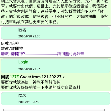
網正式會員啦，但就偏偏有這些人的想法出現。另外，要「教
育」就要付出代價，這世上、尤其是宗教這個領域，我懷疑有
些人會特意創造誤會，迷惑眾生，例如我面對許多人把「離
教」的定義改成「離開教會、但不離開神」之類的扭曲，我寧
可把重點放在其他更重要的事務。
匿名
2010/9/20 22:35
信教≠信神
離教≠離開神
離教=離開神?................................錯到無可再錯!!!
Login
2010/9/20 22:44
回復
137#
Guest
from 121.202.27.x
要麼你就認為信一神教不等於信神
要麼你就沒好好的讀一下本網的成立背景資料
匿名
2010/9/21 20:50