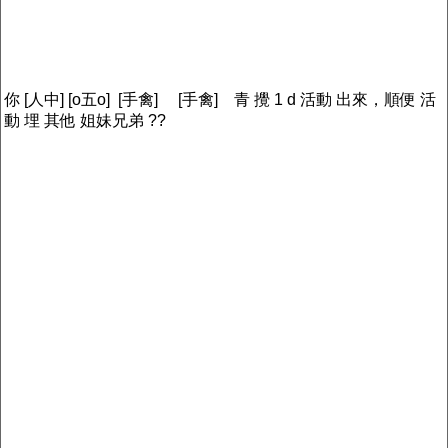
你 [人中] [o五o] [手禽] [手禽] 青 攪 1 d 活動 出來，順便 活
動 埋 其他 姐妹兄弟 ??