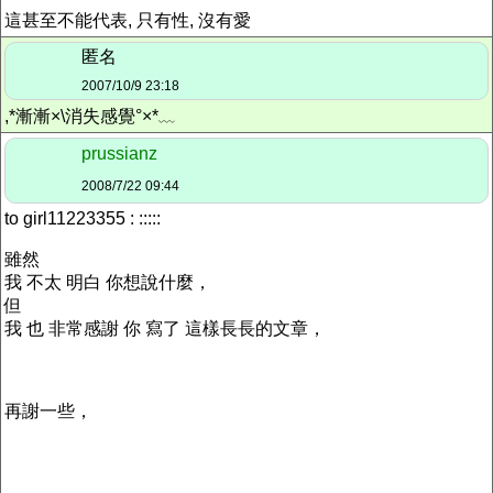
這甚至不能代表, 只有性, 沒有愛
匿名
2007/10/9 23:18
,*漸漸×\消失感覺°×*﹏
prussianz
2008/7/22 09:44
to girl11223355 : :::::
雖然
我 不太 明白 你想說什麼，
但
我 也 非常感謝 你 寫了 這樣長長的文章，
再謝一些，