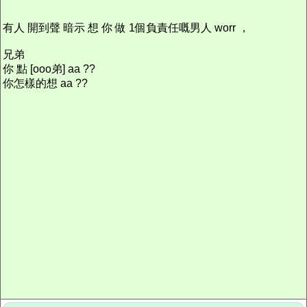
有人 開到聲 暗示 想 你 做 1個負責任嘅男人 worr ，
兄弟
你 點 [ooo弟] aa ??
你怎樣的想 aa ??