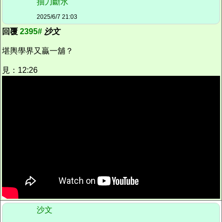
抽刀斷水
2025/6/7 21:03
回覆
2395#
沙文
堪輿學界又贏一舖？
見：12:26
沙文