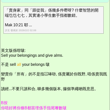
「賣身家」同「跟從我」係幾多件嘢呀? 什麼智慧的開
端乜乜七七，其實連小學生數手指都數錯。
Mak 10:21 耶 ...
沙文 發表於 2026/2/2 02:06
英文版係咁啵:
Sell your belongings and give alms.
不是 sell
all
your belongs 啵
變賣你「所有」的不是指冚唪唥, 係賣屬於你既野, 唔係賣我既
野
讀經...不要只讀和合, 睇多幾個版本, 攞個準繩啲既意思。
B按
你唔好將你條B都當埋係手指尾嚟數啵