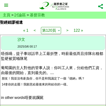
主頁
>
討論區
>
基督宗教
聖經錯謬補遺
« 1
<
>
122 »
沙文
2025/3/6 00:17
唔係喎，提子事頭話早上工最折墮，
時薪最低而且
排隊出糧都
監硬
被質喺隊尾
葡萄園的主人對他的管事人說：你叫工人來，分給他們工資，
由最後的開始，直到最先的。....
朋
友！我並沒有虧負你，你不是和我議定了一個『德納』嗎？
14拿你的走罷！我願意給最後來的和給你的一樣。
in other words唔要就躝屍