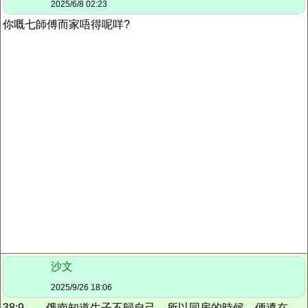
2025/6/8 02:23
你嘅七師傅而家唔得呢咩?
沙文
2025/9/26 18:06
38:9 俄南知道生子不歸自己、所以同房的時候、便遺在