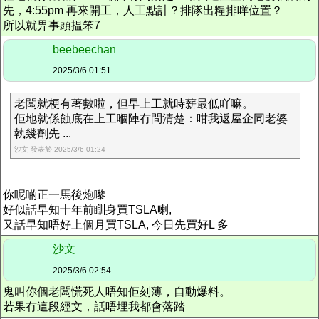
先，4:55pm 再來開工，人工點計？排隊出糧排咩位置？
所以就畀事頭揾笨7
beebeechan
2025/3/6 01:51
老闆就梗有著數啦，但早上工就時薪最低吖嘛。
佢地就係蝕底在上工嗰陣冇問清楚：咁我返屋企同老婆
執幾劑先 ...
沙文 發表於 2025/3/6 01:24
你呢啲正一馬後炮嚟
好似話早知十年前瞓身買TSLA喇,
又話早知唔好上個月買TSLA, 今日先買好L 多
沙文
2025/3/6 02:54
鬼叫你個老闆慌死人唔知佢刻薄，自動爆料。
若果冇這段經文，話唔埋我都會落踏