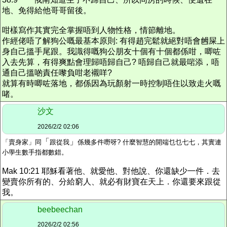
地、免得給他哥哥留後。
咁樣寫作其實
完全
掌握唔到人物性格，情節離地。
作經佬唔了解狗公嘅最基本原則: 有得趙完鬆就絕對唔會乸屎上
身自己搵手尾跟。我識得嘅狗公朋友十個有十個都係咁，唧咗
入去先算，有得爽點會理歸唔歸自己? 唔歸自己就最啱添，唔
通自己搵啲責任嚟負咁老襯咩?
就算有時唧咗落地，都係因為玩顏射一時控制唔住
以致
走火
嘅
啫。
沙文
2026/2/2 02:06
「
」
「賣身家」同
跟從我
係幾多件嘢呀?
什麼智慧的開端乜乜七七，其實連
小學生數手指都數錯。
Mak 10:21 耶穌看著他、就愛他、對他說、你還缺少一件．去
變賣你所有的、分給窮人、就必有財寶在天上．你還要來跟從
我。
beebeechan
2026/2/2 02:56