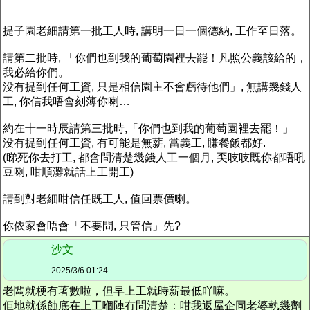
提子園老細請第一批工人時, 講明一日一個德納, 工作至日落。
請第二批時, 「你們也到我的葡萄園裡去罷！凡照公義該給的，
我必給你們。
没有提到任何工資, 只是相信園主不會虧待他們」, 無講幾錢人
工, 你信我唔會刻薄你喇…
約在十一時辰請第三批時,「你們也到我的葡萄園裡去罷！」
没有提到任何工資, 有可能是無薪, 當義工, 賺餐飯都好.
(睇死你去打工, 都會問清楚幾錢人工一個月, 奀吱吱既你都唔吼
豆喇, 咁順灘就話上工開工)
請到對老細咁信任既工人, 值回票價喇。
你依家會唔會「不要問, 只管信」先?
沙文
2025/3/6 01:24
老闆就梗有著數啦，但早上工就時薪最低吖嘛。
佢地就係蝕底在上工嗰陣冇問清楚：咁我返屋企同老婆執幾劑