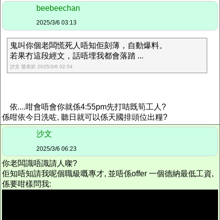
beebeechan
2025/3/6 03:13
鬼叫你個老闆慌死人唔知佢刻薄，自動爆料。
若果冇這段經文，話唔埋我都會落踏 ...
沙文 發表於 2025/3/6 02:54
依....咁會唔會你就係4:55pm先打咭既筍工人?
係咁依今日洗咗, 聽日就可以係天國排頭位出糧?
沙文
2025/3/6 06:23
你老闆
識唔識請人
㗎?
佢知唔知請我呢個職級嘅專才, 並唔係offer 一個德納最低工資,
係要咁樣問我: