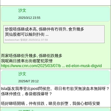
沙文
2025/3/12 23:55
炒股唔係睇成本高, 係睇仲有冇得升, 會升幾多
買仙股都可以輸到扑街 ...
beebeechan 發表於 2025/3/11 07:59
而家唔係睇佢升幾多, 係睇佢跌幾多
我呢兩日揸車出街都驚犯眾憎
https://www.cnn.com/2025/03/07/b ... ed-elon-musk-digvid
沙文
2025/6/7 20:12
tsla版友我專登出post問侯您。尋日有冇欲哭無淚血本無歸呀？
係咪仲揸住，春袋都揼爆呀？
唔好睇唔開喎，仲有排跌，睇見你折墮，我個心都唔安樂