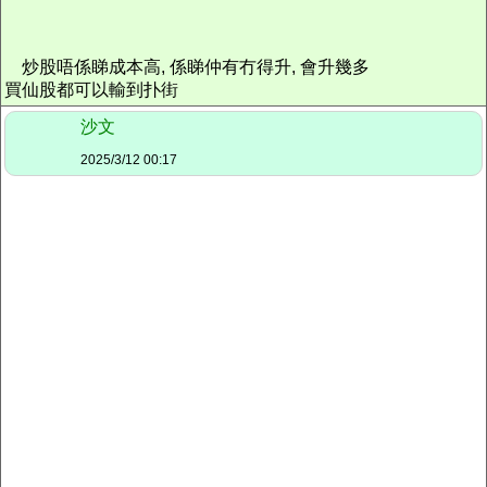
炒股唔係睇成本高, 係睇仲有冇得升, 會升幾多
買仙股都可以輸到扑街
沙文
2025/3/12 00:17