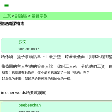
主頁
>
討論區
>
基督宗教
聖經錯謬補遺
沙文
2025/3/6 00:17
唔係喎，提子事頭話早上工最折墮，
時薪最低而且
排隊出糧都
葡萄園的主人對他的管事人說：你叫工人來，分給他們工資，由最
朋
友！我並沒有虧負你，你不是和我議定了一個『德納』嗎？
14拿你的走罷！我願意給最後來的和給你的一樣。
in other words唔要就躝屍
beebeechan