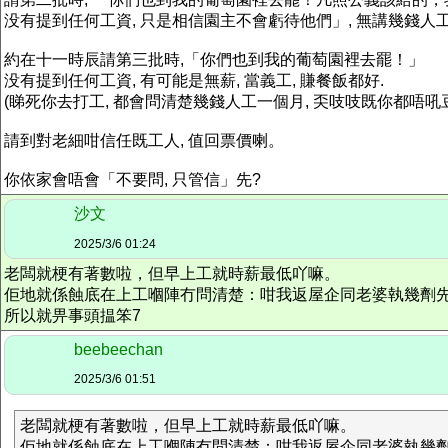
没有提到任何工資, 只是相信園主不會虧待他們」, 無講幾錢人
約在十一時辰請第三批時,「你們也到我的葡萄園裡去罷！」
没有提到任何工資, 有可能是無薪, 當義工, 賺餐飯都好.
(睇死你去打工, 都會問清楚幾錢人工一個月, 奀吱吱既你都唔吼
請到對老細咁信任既工人, 值回票價喇。
你依家會唔會「不要問, 只管信」先?
沙文
2025/3/6 01:24
老闆就梗有著數啦，但早上工就時薪最低吖嘛。
佢地就係蝕底在上工嗰陣冇問清楚：咁我返屋企同老婆執幾劑先，
所以就畀事頭揾笨7
beebeechan
2025/3/6 01:51
老闆就梗有著數啦，但早上工就時薪最低吖嘛。
佢地就係蝕底在上工嗰陣冇問清楚：咁我返屋企同老婆執幾劑先 