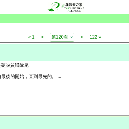
« 1
<
>
122 »
監硬
被質喺隊尾
後的開始，直到最先的。....