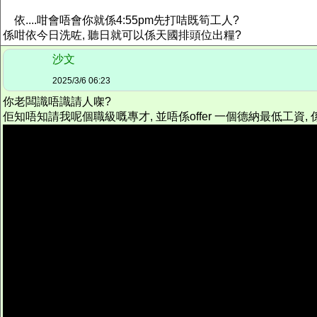
依....咁會唔會你就係4:55pm先打咭既筍工人?
係咁依今日洗咗, 聽日就可以係天國排頭位出糧?
沙文
2025/3/6 06:23
你老闆
識唔識請人
㗎?
佢知唔知請我呢個職級嘅專才, 並唔係offer 一個德納最低工資, 