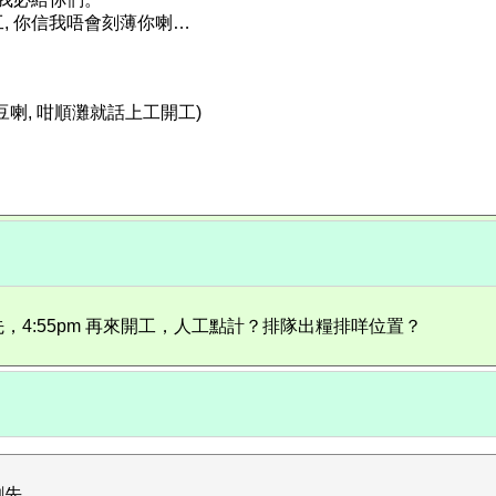
工, 你信我唔會刻薄你喇…
豆喇, 咁順灘就話上工開工)
4:55pm 再來開工，人工點計？排隊出糧排咩位置？
...