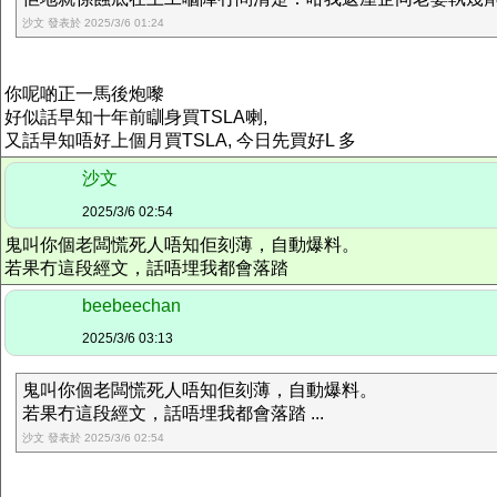
沙文 發表於 2025/3/6 01:24
你呢啲正一馬後炮嚟
好似話早知十年前瞓身買TSLA喇,
又話早知唔好上個月買TSLA, 今日先買好L 多
沙文
2025/3/6 02:54
鬼叫你個老闆慌死人唔知佢刻薄，自動爆料。
若果冇這段經文，話唔埋我都會落踏
beebeechan
2025/3/6 03:13
鬼叫你個老闆慌死人唔知佢刻薄，自動爆料。
若果冇這段經文，話唔埋我都會落踏 ...
沙文 發表於 2025/3/6 02:54