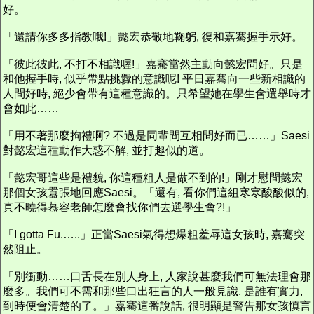
好。
「還請你多多指教哦!」懿宏恭敬地鞠躬, 復和嘉騫握手示好。
「彼此彼此, 不打不相識喔!」嘉騫當然主動向懿宏問好。只是
和他握手時, 似乎帶點挑釁的意識呢! 平日嘉騫向一些新相識的
人問好時, 絕少會帶有這種意識的。只希望她在學生會選舉時才
會如此……
「用不著那麼拘禮啊? 不過是同輩間互相問好而已……」Saesi
對懿宏這種動作大惑不解, 並打趣似的道。
「懿宏哥這些是禮貌, 你這種粗人是做不到的!」剛才慰問懿宏
那個女孩囂張地回應Saesi。「還有, 看你們這組寒寒酸酸似的,
真不曉得慕容老師怎麼會找你們去選學生會?!」
「I gotta Fu.…..」正當Saesi氣得想爆粗羞辱這女孩時, 嘉騫突
然阻止。
「別衝動……口舌長在別人身上, 人家說甚麼我們可無法理會那
麼多。我們可不需和那些口出狂言的人一般見識, 是誰有實力,
到時便會清楚的了。」嘉騫這番說話, 很明顯是警告那女孩慎言