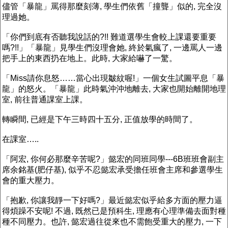
儘管「暴龍」罵得那麼刻薄, 學生們依舊「撞聾」似的, 完全沒
理過她。
「你們到底有否聽我說話的?!! 難道選學生會較上課還要重要
嗎?!!」「暴龍」見學生們沒理會她, 終於氣瘋了, 一邊罵人一邊
把手上的東西扔在地上。此時, 大家給嚇了一驚。
「Miss請你息怒……當心出現皺紋喔!」一個女生試圖平息「暴
龍」的怒火。「暴龍」此時氣沖沖地離去, 大家也開始離開地理
室, 前往普通課室上課。
轉瞬間, 已經是下午三時四十五分, 正值放學的時間了。
在課室…..
「阿宏, 你何必那麼辛苦呢?」懿宏的同班同學---6B班班會副主
席余銘基(肥仔基), 似乎不忍懿宏承受擔任班會主席和參選學生
會的重大壓力。
「抱歉, 你讓我靜一下好嗎?」最近懿宏似乎給多方面的壓力逼
得煩躁不安呢! 不過, 既然已是預科生, 理應有心理準備去面對種
種不同壓力。也許, 懿宏過往從來也不需飽受重大的壓力, 一下