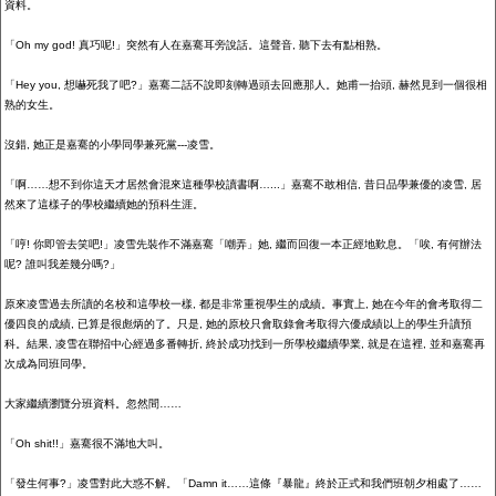
資料。
「
Oh my god!
真巧呢
!
」突然有人在嘉騫耳旁說話。這聲音
,
聽下去有點相熟。
「
Hey you,
想嚇死我了吧
?
」嘉騫二話不說即刻轉過頭去回應那人。她甫一抬頭
,
赫然見到一個很相
熟的女生。
沒錯
,
她正是嘉騫的小學同學兼死黨
---
凌雪。
「啊……想不到你這天才居然會混來這種學校讀書啊…
...
」嘉騫不敢相信
,
昔日品學兼優的凌雪
,
居
然來了這樣子的學校繼續她的預科生涯。
「哼
!
你即管去笑吧
!
」凌雪先裝作不滿嘉騫「嘲弄」她
,
繼而回復一本正經地歎息。「唉
,
有何辦法
呢
?
誰叫我差幾分嗎
?
」
原來凌雪過去所讀的名校和這學校一樣
,
都是非常重視學生的成績。事實上
,
她在今年的會考取得二
優四良的成績
,
已算是很彪炳的了。只是
,
她的原校只會取錄會考取得六優成績以上的學生升讀預
科。結果
,
凌雪在聯招中心經過多番轉折
,
終於成功找到一所學校繼續學業
,
就是在這裡
,
並和嘉騫再
次成為同班同學。
大家繼續瀏覽分班資料。忽然間……
「
Oh shit!!
」嘉騫很不滿地大叫。
「發生何事
?
」凌雪對此大惑不解。「
Damn it
……這條『暴龍』終於正式和我們班朝夕相處了……