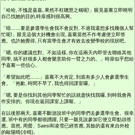
「哈哈, 不愧是嘉嘉, 果然不枉聰慧之稱呢!」眼見嘉騫立即曉明
自己找她的目的,時扉感到很高興。
「唔……要是參選學生會我不會反對, 不過我還想多找幾個人幫
忙呢!」眼見這個大好機會出現, 嘉騫當然不作考慮便立即答
應。也許她覺得, 只有當學生會才有效去改變學校的現狀吧。
「嗯, 你的建議也對。不如這樣, 你在這兩天內即管去聯絡其他
同學, 搞不好很多人都會樂意助你一臂之力的。」時扉似乎想給
予嘉騫一些信心。
「希望如此吧……」嘉騫不大肯定, 到底有多少人會參選學生
會。「抱歉, 時間不早了, 我也得回課室囉。」
「嗯, 要是你找到其他同學幫忙的話就盡快找我囉, 到時我會再
作安排的。你現在返回課室上課喔。」
在以後那兩天, 嘉騫不斷游說班中的同學們去參選學生會。很幸
運, 班中有的同學都很踴躍, 只要一聽見說參加它便立即點頭答
應。當然, 周螢、Saesi和凌雪已經答應, 其餘的還有來自外校
的歐陽晴(冷晴)。