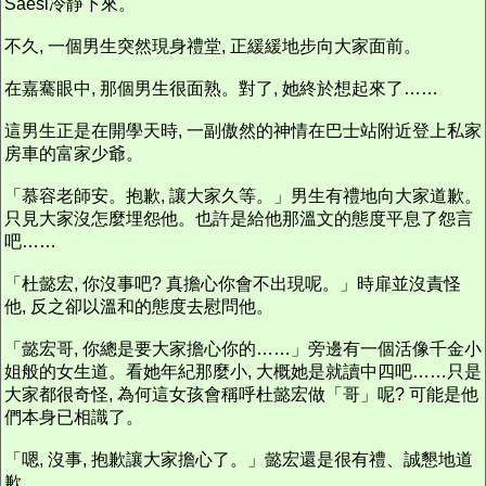
Saesi冷靜下來。
不久, 一個男生突然現身禮堂, 正緩緩地步向大家面前。
在嘉騫眼中, 那個男生很面熟。對了, 她終於想起來了……
這男生正是在開學天時, 一副傲然的神情在巴士站附近登上私家
房車的富家少爺。
「慕容老師安。抱歉, 讓大家久等。」男生有禮地向大家道歉。
只見大家沒怎麼埋怨他。也許是給他那溫文的態度平息了怨言
吧……
「杜懿宏, 你沒事吧? 真擔心你會不出現呢。」時扉並沒責怪
他, 反之卻以溫和的態度去慰問他。
「懿宏哥, 你總是要大家擔心你的……」旁邊有一個活像千金小
姐般的女生道。看她年紀那麼小, 大概她是就讀中四吧……只是
大家都很奇怪, 為何這女孩會稱呼杜懿宏做「哥」呢? 可能是他
們本身已相識了。
「嗯, 沒事, 抱歉讓大家擔心了。」懿宏還是很有禮、誠懇地道
歉。