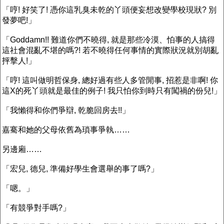
「哼! 好笑了! 憑你這乳臭未乾的丫頭便妄想改變學校現狀? 別
發夢吧!」
「Goddamn!! 難道你們不曉得, 就是那些冷漠、怕事的人搞得
這社會混亂不堪的嗎?! 若不曉得任何事情的實際狀況就別胡亂
抨擊人!」
「哼! 這叫做明哲保身, 總好過有些人多管閒事, 招惹是非啊! 你
這X的死丫頭就是最佳的例子! 我只怕你到時只有闖禍的份兒!」
「我懶得和你們爭辯, 乾脆回房去!!」
嘉騫和她的父母依舊為瑣事爭執……
另邊廂……
「宏兒, 德兒, 準備好學生會選舉的事了嗎?」
「嗯。」
「有競爭對手嗎?」