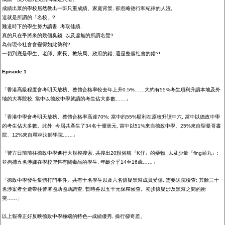
成績
出眾
的學校居然教出一班只重成績、家庭背景
,
卻忽略德行
和紀律
的人渣
,
這就是所謂的「名校」
?
難道時下的學生努力讀書
,
考取佳績
,
真的只在乎將來的幾個臭錢
,
以及虛無的所謂名聲
?
為何現今社會會變得如此勢利
?
一切到底是學生、老師、家長、教統局、政府的錯
,
還是整個社會的錯
?!
Episode 1
「香港高級程度會考明天放榜。整體合格率較去年上升
0.5%
……大約有
55%
考生順利升讀本地及外
地的大專院校
,
當中以德政中學就讀的考生佔大多數……」
「香港中學會考明天放榜。整體合格率高達
70%;
當中約
55%
順利在原校升讀中六
,
當中以德政中學
的考生佔大多數。此外
,
今屆共產生了
34
名十優狀元
,
當中以
51%
來自德政中學、
25%
來自聖曼哥書
院、
12%
來自釋林法師學院……」
「警方日前前往德政中學進行大規模搜索
,
共搜出
20
顆俗稱『
K
仔』的藥物
,
以及少量『
fing
頭丸』
;
並拘捕五名涉嫌在學校兜售有關毒品的學生
,
年齡介乎
14
至
16
歲……」
「德政中學發生集體打鬥事件。共有十名學生以及六名懷疑黑幫成員受傷
,
需要送院檢查
;
其餘三十
名涉案者全遭帶往警署協助協助調查
,
暫時各以五千元保釋候查。初步懷疑涉及黑幫之間的衝
突……」
以上報導正好反映德政中學極端的特色
---
成績優秀
,
操行卻奇差。