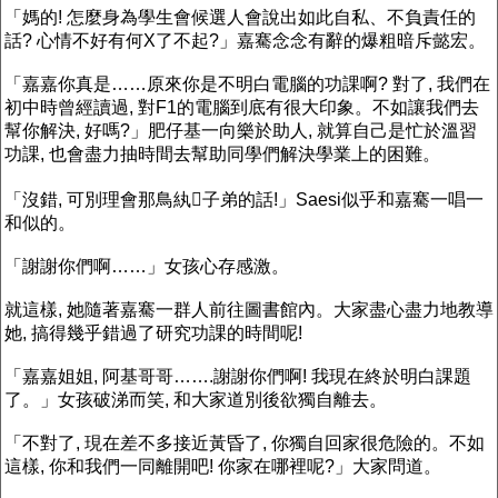
「媽的! 怎麼身為學生會候選人會說出如此自私、不負責任的
話? 心情不好有何X了不起?」嘉騫念念有辭的爆粗暗斥懿宏。
「嘉嘉你真是……原來你是不明白電腦的功課啊? 對了, 我們在
初中時曾經讀過, 對F1的電腦到底有很大印象。不如讓我們去
幫你解決, 好嗎?」肥仔基一向樂於助人, 就算自己是忙於溫習
功課, 也會盡力抽時間去幫助同學們解決學業上的困難。
「沒錯, 可別理會那鳥紈子弟的話!」Saesi似乎和嘉騫一唱一
和似的。
「謝謝你們啊……」女孩心存感激。
就這樣, 她隨著嘉騫一群人前往圖書館內。大家盡心盡力地教導
她, 搞得幾乎錯過了研究功課的時間呢!
「嘉嘉姐姐, 阿基哥哥…….謝謝你們啊! 我現在終於明白課題
了。」女孩破涕而笑, 和大家道別後欲獨自離去。
「不對了, 現在差不多接近黃昏了, 你獨自回家很危險的。不如
這樣, 你和我們一同離開吧! 你家在哪裡呢?」大家問道。