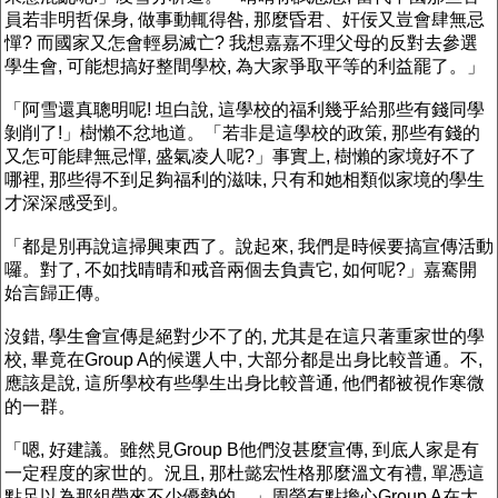
員若非明哲保身, 做事動輒得咎, 那麼昏君、奸佞又豈會肆無忌
憚? 而國家又怎會輕易滅亡? 我想嘉嘉不理父母的反對去參選
學生會, 可能想搞好整間學校, 為大家爭取平等的利益罷了。」
「阿雪還真聰明呢! 坦白說, 這學校的福利幾乎給那些有錢同學
剝削了!」樹懶不忿地道。「若非是這學校的政策, 那些有錢的
又怎可能肆無忌憚, 盛氣凌人呢?」事實上, 樹懶的家境好不了
哪裡, 那些得不到足夠福利的滋味, 只有和她相類似家境的學生
才深深感受到。
「都是別再說這掃興東西了。說起來, 我們是時候要搞宣傳活動
囉。對了, 不如找晴晴和戒音兩個去負責它, 如何呢?」嘉騫開
始言歸正傳。
沒錯, 學生會宣傳是絕對少不了的, 尤其是在這只著重家世的學
校, 畢竟在Group A的候選人中, 大部分都是出身比較普通。不,
應該是說, 這所學校有些學生出身比較普通, 他們都被視作寒微
的一群。
「嗯, 好建議。雖然見Group B他們沒甚麼宣傳, 到底人家是有
一定程度的家世的。況且, 那杜懿宏性格那麼溫文有禮, 單憑這
點足以為那組帶來不少優勢的。」周螢有點擔心Group A在大