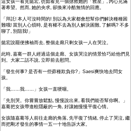
這女孩一看見懿宏, 彷如看見一個拯救她的「救星」, 內心充滿
著希望。然而, 她的央求, 卻換來冷酷無情的回應。
「拜託! 本人可沒時間的! 別以為大家都會想幫你們解決種種困
難哦! 當別人心煩時, 是有權不去為別人解決困難, 了解嗎? 不多
聊了, 別阻我!」
懿宏說罷便拂袖而去, 整個走廊只剩女孩一人在哭泣。
此時, 嘉騫一群人經過這個走廊。女孩哭泣的情景恰巧給他們見
到。大家二話不說, 立即前去慰問。
「發生何事? 是否有一些孬種欺負你?」Saesi爽快地去問女
孩。
「我……我……」女孩一直哽咽。
「先別哭。你嘗嘗放鬆點, 慢慢說出來, 看我們能否幫你啊。」
嘉騫把女孩帶進較隱蔽的一角, 好讓她慢慢平復心情。
女孩隨嘉騫等人前往走廊的角落, 先平復了情緒, 停止了哭泣, 繼
而把剛才發生的事情一五一十地告訴大家。