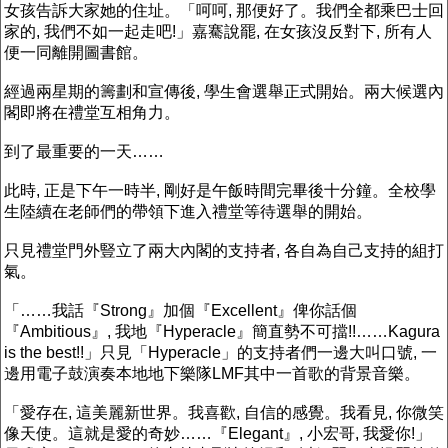
女孩告訴大家她的住址。「呵呵, 那便好了。我們全都乘巴士回
家的, 我們不如一起走吧!」嘉騫說罷, 在女孩沒反對下, 所有人
便一同離開圖書館。
經過兩星期的籌劃和宣傳後, 學生會選舉正式開始。兩大候選內
閣即將在禮堂互相角力。
到了最重要的一天……
此時, 正是下午一時半, 剛好是午飯時間完畢後十分鐘。全校學
生陸續在老師們的帶領下進入禮堂等待選舉的開始。
只見禮堂門外豎立了兩大內閣的支持者, 各自為自己支持的組打
氣。
「……我話『Strong』加個『Excellent』俾你話個
『Ambitious』, 我地『Hyperacle』簡直勢不可擋!!……Kagura
is the best!!」只見「Hyperacle」的支持者們一邊大叫口號, 一
邊用電子鼓演奏本地地下樂隊LMF其中一首歌的背景音樂。
「愛存在, 這美麗新世界。我喜歡, 自信的感覺。我看見, 你微笑
像天使。這就是愛的奇妙……『Elegant』, 小宏哥, 我愛你!」