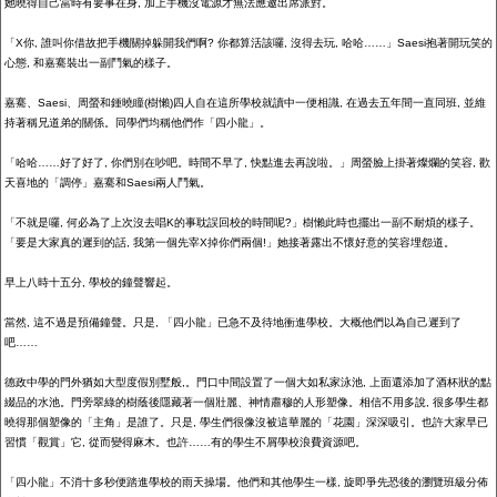
她曉得自己當時有要事在身
,
加上手機沒電源才無法應邀出席派對。
「
X
你
,
誰叫你借故把手機關掉躲開我們啊
?
你都算活該囉
,
沒得去玩
,
哈哈……」
Saesi
抱著開玩笑的
心態
,
和嘉騫裝出一副鬥氣的樣子。
嘉騫、
Saesi
、周螢和鍾曉瞳
(
樹懶
)
四人自在這所學校就讀中一便相識
,
在過去五年間一直同班
,
並維
持著稱兄道弟的關係。同學們均稱他們作「四小龍」。
「哈哈……好了好了
,
你們別在吵吧。時間不早了
,
快點進去再說啦。」周螢臉上掛著燦爛的笑容
,
歡
天喜地的「調停」嘉騫和
Saesi
兩人鬥氣。
「不就是囉
,
何必為了上次沒去唱
K
的事耽誤回校的時間呢
?
」樹懶此時也擺出一副不耐煩的樣子。
「要是大家真的遲到的話
,
我第一個先宰
X
掉你們兩個
!
」她接著露出不懷好意的笑容埋怨道。
早上八時十五分
,
學校的鐘聲響起。
當然
,
這不過是預備鐘聲。只是
,
「四小龍」已急不及待地衝進學校。大概他們以為自己遲到了
吧……
德政中學的門外猶如大型度假別墅般
,
。門口中間設置了一個大如私家泳池
,
上面還添加了酒杯狀的點
綴品的水池。門旁翠綠的樹蔭後隱藏著一個壯麗、神情肅穆的人形塑像。相信不用多說
,
很多學生都
曉得那個塑像的「主角」是誰了。只是
,
學生們很像沒被這華麗的「花園」深深吸引。也許大家早已
習慣「觀賞」它
,
從而變得麻木。也許……有的學生不屑學校浪費資源吧。
「四小龍」不消十多秒便踏進學校的雨天操場。他們和其他學生一樣
,
旋即爭先恐後的瀏覽班級分佈