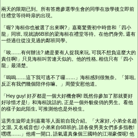
兩天的限期已到。所有答應參選學生會的同學在放學後立即前
往禮堂等待時扉的出現。
「喔? 海桓你也被選了出來啊?」嘉騫驚覺初中時曾和「四小
龍」同班, 現就讀6B班的梁海桓在禮堂等待。在他們身旁, 還有
一些過往從沒見過的鄰班同學。
「唉……有何辦法? 總是要有人捉我來玩, 可我不想負這麼大的
責任啊!」只見海桓叫苦連天似的。他的性格, 相信只有「四小
龍」最清楚。
「嗚嗚……這下我可逃不了囉……」海桓感到很無奈。「算啦,
反正有我們幾個陪伴你嘛。」周螢安慰他道。
「Hey guy! 好歹都是一個大好機會啊! 既然你參加了那就要好
好珍惜才是!」和海桓說話的, 正是一個外貌俊俏的男生。看他
的樣子如此陌生, 可推測他也是外校生。
這男生旋即走到嘉騫等人面前自我介紹。「大家好, 小弟全名趙
文灝, 又名戒音也! 小弟來自6B班的, 請各俊男美女們多多指教!
嘿嘿……」他甫一開口, 語氣還真像個三國時的江湖豪傑呢! 他