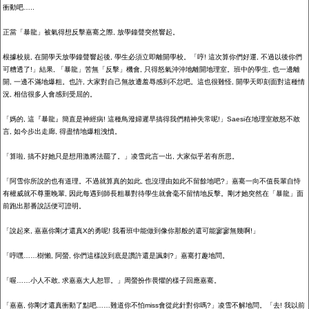
衝動吧…
..
正當「暴龍」被氣得想反擊嘉騫之際
,
放學鐘聲突然響起。
根據校規
,
在開學天放學鐘聲響起後
,
學生必須立即離開學校。「哼
!
這次算你們好運
,
不過以後你們
可糟透了
!
」結果
,
「暴龍」苦無「反擊」機會
,
只得怒氣沖沖地離開地理室。班中的學生
,
也一邊離
開
,
一邊不滿地爆粗。也許
,
大家對自己無故遭羞辱感到不忿吧。這也很難怪
,
開學天即刻面對這種情
況
,
相信很多人會感到受屈的。
「媽的
,
這『暴龍』簡直是神經病
!
這種鳥潑婦遲早搞得我們精神失常呢
!
」
Saesi
在地理室敢怒不敢
言
,
如今步出走廊
,
得盡情地爆粗洩憤。
「算啦
,
搞不好她只是想用激
將
法罷了。」凌雪此言一出
,
大家似乎若有所思。
「阿雪你所說的也有道理。不過就算真的如此
,
也沒理由如此不留餘地吧
?
」嘉騫一向不值長輩自恃
有權威就不尊重晚輩
,
因此每遇到師長粗暴對待學生就會毫不留情地反擊。剛才她突然在「暴龍」面
前跑出那番說話便可證明。
「說起來
,
嘉嘉你剛才還真
X
的勇呢
!
我看班中能做到像你那般的還可能寥寥無幾啊
!
」
「哼嘿……樹懶
,
阿螢
,
你們這樣說到底是讚許還是諷刺
?
」嘉騫打趣地問。
「喔……小人不敢
,
求嘉嘉大人恕罪。」周螢扮作畏懼的樣子回應嘉騫。
「嘉嘉
,
你剛才還真衝動了點吧……難道你不怕
miss
會從此針對你嗎
?
」凌雪不解地問。「去
!
我以前