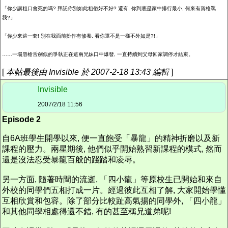
「你少講粗口會死的嗎
?
拜託你別如此粗俗好不好
?
還有
,
你到底是家中排行最小
,
何來有資格罵
我
?
」
「你少來這一套
!
別在我面前扮作有修養
,
看你還不是一樣不外如是
?!
」
……一場唇槍舌劍似的爭執正在這兩兄
妹口中
爆發
,
一直持續到父母回家調停才結束。
[
本帖最後由 Invisible 於 2007-2-18 13:43 編輯
]
Invisible
2007/2/18 11:56
Episode 2
自6A班學生開學以來, 便一直飽受「暴龍」的精神折磨以及新
課程的壓力。兩星期後, 他們似乎開始熟習新課程的模式, 然而
還是沒法忍受暴龍百般的踐踏和凌辱。
另一方面, 隨著時間的流逝, 「四小龍」等原校生已開始和來自
外校的同學們五相打成一片。經過彼此互相了解, 大家開始學懂
互相欣賞和包容。除了部分比較趾高氣揚的同學外, 「四小龍」
和其他同學相處得還不錯, 有的甚至稱兄道弟呢!