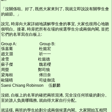
「沒關係啦。好了, 既然大家來到了, 我就立即說說有關學生會
的細節。」
說完, 時扉向大家詳細地講解學生會的事宜, 大家也很用心地聽
個明白。接著, 時扉把所有在場的候選學生分成兩個內閣, 並把
它們的名單寫在白板上:
Group A: Group B:
張嘉騫 杜懿宏
趙文灝 祈一一
凌雪 杜懿德
蘇子傑 魏若櫻
周螢 鄭司狼
梁海桓 傅日奈
歐陽晴 司徒御流
Saesi Chiang Robinson 伍麒麟
沒錯, 白板上的名單的確把兩班混淆, 完全沒任何班級的劃分。
至於誰人負責哪職務, 就由得大家自行分配。
就這樣, 兩班的學生給劃分成兩個候選內閣。大家開始互相問