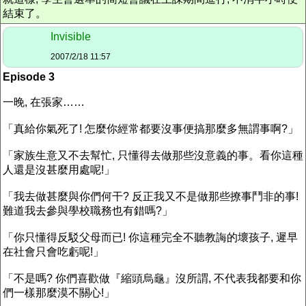
結束了。
Invisible
2007/2/18 11:57
Episode 3
一晚, 在張家……
「真給你氣死了! 怎麼你經常都要沒事便搞那麼多無謂事啊?」
「家族生意又不去幫忙, 只懂得去做那些沒意義的事。看你這種
人還是沒甚麼用處呢!」
「我去做甚麼與你們何干? 反正我又不是做那些撩事鬥非的事!
難道我去參與學校職務也有錯嗎?」
「你只懂得反駁父母而已! 你這種完全不聽教誨的壞孩子, 遲早
在社會只會吃虧呢!」
「不是嗎? 你們喜歡做『縮頭烏龜』沒所謂, 不代表我都要和你
們一樣那麼漠不關心!」