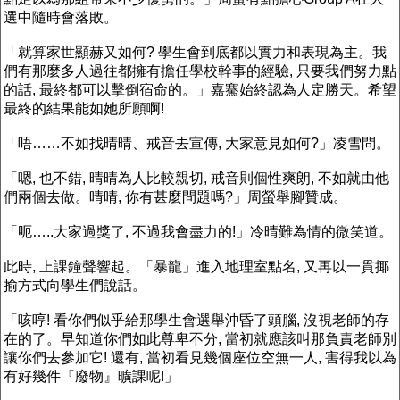
選中隨時會落敗。
「就算家世顯赫又如何? 學生會到底都以實力和表現為主。我
們有那麼多人過往都擁有擔任學校幹事的經驗, 只要我們努力點
的話, 最終都可以擊倒宿命的。」嘉騫始終認為人定勝天。希望
最終的結果能如她所願啊!
「唔……不如找晴晴、戒音去宣傳, 大家意見如何?」凌雪問。
「嗯, 也不錯, 晴晴為人比較親切, 戒音則個性爽朗, 不如就由他
們兩個去做。晴晴, 你有甚麼問題嗎?」周螢舉腳贊成。
「呃…..大家過獎了, 不過我會盡力的!」冷晴難為情的微笑道。
此時, 上課鐘聲響起。「暴龍」進入地理室點名, 又再以一貫揶
揄方式向學生們說話。
「咳哼! 看你們似乎給那學生會選舉沖昏了頭腦, 沒視老師的存
在的了。早知道你們如此尊卑不分, 當初就應該叫那負責老師別
讓你們去參加它! 還有, 當初看見幾個座位空無一人, 害得我以為
有好幾件『廢物』曠課呢!」