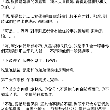
「嗯, 很像是鄰班的張嘉騫。我不大喜歡她, 覺得她蠻粗野和反
叛的。」
「嗯, 要是如此……她帶領那組應該會比較不利才對。那麼, 到
時你們想勝出也應該沒問題吧。」
「可是……媽媽, 對手到底都曾有擔任幹事的經驗呢! 到時恐
怕……」
「呵, 宏少你們那麼乖巧, 又贏得師長歡心, 我想學生會一職非你
們莫屬囉! 那些平凡人就……不用和他們一般見識哦!」
「不多聊了, 我去休息了。晚安!」
吃過晚飯後, 懿宏和他弟弟便前往房間休息。
第二天在學校, 午飯時間接近完畢……
「辛苦嘉嘉你囉, 說起來, 你父母也不過擔心你會闖禍而已, 你不
如算了吧。」冷晴開解嘉騫道。
「不過, 要是明哲保身, 置其他事情於不顧, 到頭來只會令它們愈
來愈混亂呢!」凌雪分析道。「晴晴你試想想, 當代中國那些官