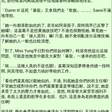
完, 那些候選內閣成員便不悅地隨著時扉離開地理室。
「Damn it! 這死『暴龍』又拿我們去『祭旗』……」Saesi不滿
地埋怨。
「她一向都喜歡如此的了, 若非給阿扉面子, 當時我早已反擊了
她囉!」這嘉騫不是想重施故技吧? 不過也很難怪她, 畢竟她一
向有自己一套「做人原則」嘛! 只是, 她不會胡亂使出這種技倆,
了解她的人一般也比較清楚。
「對了, Miss Yung平日對你們班如何啊?」時扉突然提出這個
問題。可能是他無意中聽見大家對「暴龍」一連串的怨言吧。
「唉……這種人真的不提也罷!」嘉騫深知惡夢將會持續一段時
間, 與其埋怨, 不如盡力搞好學校的工作。
「看你們還真很討厭她似的。不過, 到底她是你們的班主任喔!
不管她怎樣對待你們, 你們最重要還是學懂忍耐。說不定, 她是
承受了太大的壓力才會如此。」當然, 時扉替大家受苦感到不
值, 表面上還是勸慰學生多包容。也許, 這是身為老師應盡的責
任啊!
就這樣, 學生會選舉的簡短會議在上課期間進行, 不消半小時便