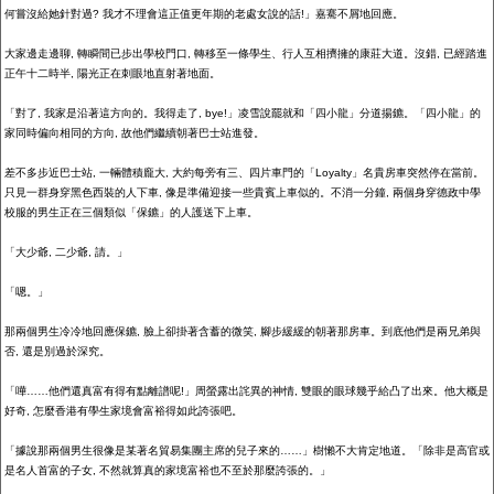
何嘗沒給她針對過
?
我才不理會這正值更年期的老處女說的話
!
」嘉騫不屑地回應。
大家邊走邊聊
,
轉瞬間已步出學校門口
,
轉移至一條學生、行人互相擠擁的康莊大道。沒錯
,
已經踏進
正午十二時半
,
陽光正在刺眼地直射著地面。
「對了
,
我家是沿著這方向的。我得走了
, bye!
」凌雪說罷就和「四小龍」分道揚鑣。「四小龍」的
家同時偏向相同的方向
,
故他們繼續朝著巴士站進發。
差不多步近巴士站
,
一輛體積龐大
,
大約每旁有三、四片車門的「
Loyalty
」名貴房車突然停在當前。
只見一群身穿黑色西裝的人下車
,
像是準備迎接一些貴賓上車似的。不消一分鐘
,
兩個身穿德政中學
校服的男生正在三個類似「保鑣」的人護送下上車。
「大少爺
,
二少爺
,
請。」
「嗯。」
那兩個男生冷冷地回應保鑣
,
臉上卻掛著含蓄的微笑
,
腳步緩緩的朝著那房車。到底他們是兩兄弟與
否
,
還是別過於深究。
「嘩……他們還真富有得有點離譜呢
!
」周螢露出詫異的神情
,
雙眼的眼球幾乎給凸了出來。他大概是
好奇
,
怎麼香港有學生家境會富裕得如此誇張吧。
「據說那兩個男生很像是某著名貿易集團主席的兒子來的……」樹懶不大肯定地道。「除非是高官或
是名人首富的子女
,
不然就算真的家境富裕也不至於那麼誇張的。」