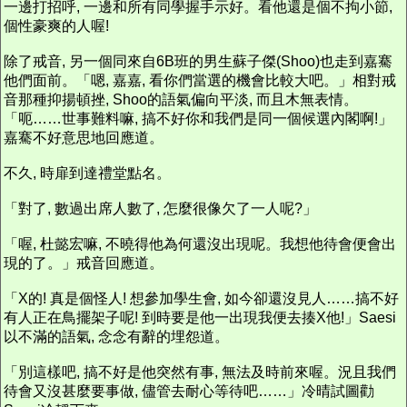
一邊打招呼, 一邊和所有同學握手示好。看他還是個不拘小節,
個性豪爽的人喔!
除了戒音, 另一個同來自6B班的男生蘇子傑(Shoo)也走到嘉騫
他們面前。「嗯, 嘉嘉, 看你們當選的機會比較大吧。」相對戒
音那種抑揚頓挫, Shoo的語氣偏向平淡, 而且木無表情。
「呃……世事難料嘛, 搞不好你和我們是同一個候選內閣啊!」
嘉騫不好意思地回應道。
不久, 時扉到達禮堂點名。
「對了, 數過出席人數了, 怎麼很像欠了一人呢?」
「喔, 杜懿宏嘛, 不曉得他為何還沒出現呢。我想他待會便會出
現的了。」戒音回應道。
「X的! 真是個怪人! 想參加學生會, 如今卻還沒見人……搞不好
有人正在鳥擺架子呢! 到時要是他一出現我便去揍X他!」Saesi
以不滿的語氣, 念念有辭的埋怨道。
「別這樣吧, 搞不好是他突然有事, 無法及時前來喔。況且我們
待會又沒甚麼要事做, 儘管去耐心等待吧……」冷晴試圖勸