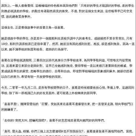
原則上
,
一般人都會覺得
,
這種極端的特色根本就與他們對「只有好的學生才能讀好的學校
,
差的學生
則務必就讀差的學校」的觀念有著顯然易見的衝突。不過
,
對於這個女生來說
,
這些報導早已司空見
慣
,
故此總會置身事外。
這個女生
,
正是整個故事中的首要主角
---
張嘉騫。
她是德政中學的學生
,
亦是其中一個能順利在原校升讀中六的會考生。成績雖然不算非常突出
,
只有
19
分
,
順利升讀原校原已是很幸運了。然而
,
她並沒有因此感到欣慰。相反
,
卻是感到無奈。因為一直
以來
,
她不滿學校的制度和校長、老師的行為操守。
嘉騫在這學校就讀期間
,
三番四次以班代表身分力爭學校改革
,
為同學爭取利益
,
可惜每次均徒勞無
功
,
反過來還引來部分老師針對。這早已令她感到無奈
,
覺得學校一直以來都只著重師長的權威、學
業成績及學生的家世
,
忽略學生的德行、自尊和自由。即使對學校極端的形象感到麻木
,
她卻仍想著
以自己的努力
,
希望有朝一天改變學校的現狀。
今天
,
二零零
一
年九月二日
,
是所有學校開學的日子。嘉騫是時候都要收拾心情
,
準備上學。這趟回到
學校
,
除了和一群相識已久的好友見面外
,
還可能遇上外校轉來的新同學。
「嘉嘉早晨
!
」幾陣雷聲似的「巨響」突如其來在嘉騫耳邊爆發出來
,
把一直發呆走路
,
朝向學校門口
的她嚇著了。
「去你的
!
突然大叫
,
想嚇死我吧
?
」嘉騫不好意思地笑著罵向她問好的同學們。
「臭司
,
螢火蟲
,
樹懶
,
你們三個上次怎麼連唱
K
也不預我份兒
?
」嘉騫接著裝著不滿地問他們。當然
,