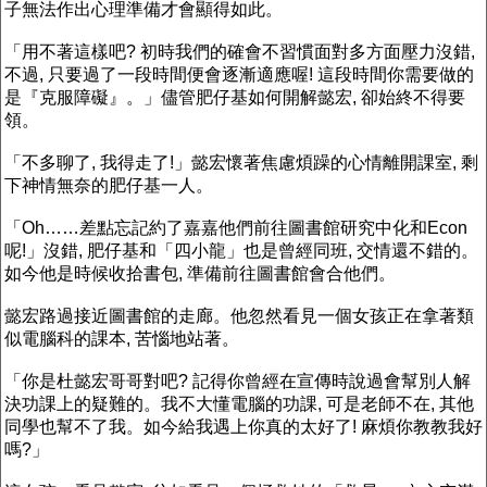
子無法作出心理準備才會顯得如此。
「用不著這樣吧? 初時我們的確會不習慣面對多方面壓力沒錯,
不過, 只要過了一段時間便會逐漸適應喔! 這段時間你需要做的
是『克服障礙』。」儘管肥仔基如何開解懿宏, 卻始終不得要
領。
「不多聊了, 我得走了!」懿宏懷著焦慮煩躁的心情離開課室, 剩
下神情無奈的肥仔基一人。
「Oh……差點忘記約了嘉嘉他們前往圖書館研究中化和Econ
呢!」沒錯, 肥仔基和「四小龍」也是曾經同班, 交情還不錯的。
如今他是時候收拾書包, 準備前往圖書館會合他們。
懿宏路過接近圖書館的走廊。他忽然看見一個女孩正在拿著類
似電腦科的課本, 苦惱地站著。
「你是杜懿宏哥哥對吧? 記得你曾經在宣傳時說過會幫別人解
決功課上的疑難的。我不大懂電腦的功課, 可是老師不在, 其他
同學也幫不了我。如今給我遇上你真的太好了! 麻煩你教教我好
嗎?」