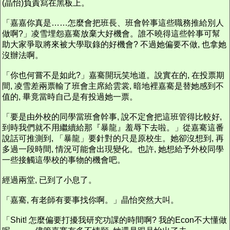
(晶怡)負責寫在黑板上。
「嘉嘉你真是……怎麼會把班長、班會幹事這些職務推給別人
做啊?」凌雪埋怨嘉騫放棄大好機會。誰不曉得這些幹事可幫
助大家爭取將來被大學取錄的好機會? 不過她偏要不做, 也拿她
沒辦法啊。
「你也何嘗不是如此?」嘉騫開玩笑地道。說實在的, 在投票期
間, 凌雪差兩票輸了班會主席給雲裳, 暗地裡嘉騫是替她感到不
值的, 畢竟當時自己是有投過她一票。
「要是由外校的同學當班會幹事, 說不定會把這班管得比較好,
到時我們就不用繼續給那『暴龍』羞辱下去啦。」從嘉騫這番
說話可推測到, 「暴龍」要針對的只是原校生。她卻沒想到, 再
多過一段時間, 情況可能會出現變化。也許, 她想給予外校同學
一些接觸這學校的事物的機會吧。
經過兩堂, 已到了小息了。
「嘉騫, 有老師有要事找你啊。」晶怡突然大叫。
「Shit! 怎麼偏要打擾我研究功課的時間啊? 我的Econ不大懂做