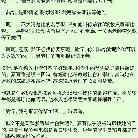
呢……」儘管嘉騫有多不情願, 她還是跟晶怡出了去。
「晶怡, 是哪個老師找我啊? 我應該去哪裡等他?」
「呃……不大清楚他的名字喔, 只知他叫你前往3號教員室等他
呢。」嘉騫和晶怡朝著教員室方向。在走廊, 一位男老師突然截
停了她們。
「呵呵, 嘉嘉, 我正想找你要事呢。對了, 你叫晶怡對吧? 你可以
先返課室的。」男老師的態度很親切友善。
沒錯, 他在德政中學任教了好幾年, 和學生的關係總是搞得頗好
的。嘉騫還是讀中四時, 曾經給他任教過社會科學科, 當時她在
這科的成績還相當不錯, 故深得這老師的欣賞和愛戴。
他就是任教6A班通識教育科及6B班生物科的慕容時扉。很多學
生都是稱呼他做阿扉, 他本人也很樂意大家這樣稱呼自己。
「對了, 我有事要你幫忙啊。」時扉道。
「喔? 不是要我參選學生會對吧?」嘉騫似乎曉得時扉找她的目
的, 畢竟時扉多年來都是負責學生會。每年的學生會招募都是在
開學後兩星期進行的。