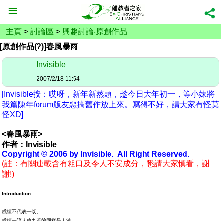
主頁
>
討論區
>
興趣討論‧原創作品
[原創作品(?)]春風暴雨
Invisible
2007/2/18 11:54
[Invisible按：哎呀，新年新蒸頭，趁今日大年初一，等小妹將
我篇陳年forum版友惡搞舊作放上來。寫得不好，請大家有怪莫
怪XD]
<春風暴雨>
作者：Invisible
Copyright © 2006 by Invisible. All Right Reserved.
(註：有關連載含有粗口及令人不安成分，懇請大家慎看，謝
謝!)
Introduction
成績不代表一切。
成績一流人格九流的同樣是人渣。