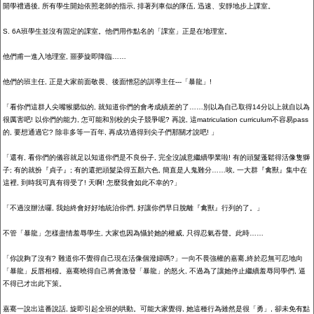
開學禮過後
,
所有學生開始依照老師的指示
,
排著列車似的隊伍
,
迅速、安靜地步上課室。
S. 6A
班學生並沒有固定的課室。他們用作點名的「課室」正是在地理室。
他們甫一進入地理室
,
噩夢旋即降臨……
他們的班主任
,
正是大家前面敬畏、後面憎惡的訓導主任
---
「暴龍」
!
「看你們這群人尖嘴猴腮似的
,
就知道你們的會考成績差的了……別以為自己取得
14
分以上就自以為
很厲害吧
!
以你們的能力
,
怎可能和別校的尖子競爭呢
?
再說
,
這
matriculation curriculum
不容易
pass
的
,
要想通過它
?
除非多等一百年
,
再成功過得到尖子們那關才說吧
!
」
「還有
,
看你們的儀容就足以知道你們是不良份子
,
完全沒誠意繼續學業啦
!
有的頭髮蓬鬆得活像隻獅
子
;
有的就扮『貞子』
;
有的還把頭髮染得五顏六色
,
簡直是人鬼難分……唉
,
一大群『禽獸』集中在
這裡
,
到時我可真有得受了
!
天啊
!
怎麼我會如此不幸的
?
」
「不過沒辦法囉
,
我始終會好好地統治你們
,
好讓你們早日脫離『禽獸』行列的了。」
不管「暴龍」怎樣盡情羞辱學生
,
大家也因為懾於她的權威
,
只得忍氣吞聲。此時……
「你說夠了沒有
?
難道你不覺得自己現在活像個潑婦嗎
?
」一向不畏強權的嘉騫
,
終於忍無可忍地向
「暴龍」反唇相稽。嘉騫曉得自己將會激發「暴龍」的怒火
,
不過為了讓她停止繼續羞辱同學們
,
逼
不得已才出此下策。
嘉騫一說出這番說話
,
旋即引起全班的哄動。可能大家覺得
,
她這種行為雖然是很「勇」
,
卻未免有點