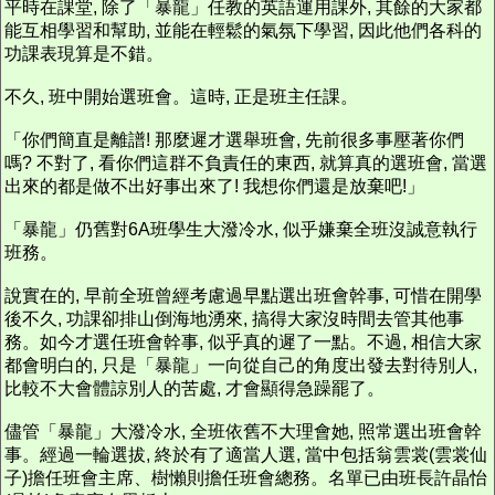
平時在課堂, 除了「暴龍」任教的英語運用課外, 其餘的大家都
能互相學習和幫助, 並能在輕鬆的氣氛下學習, 因此他們各科的
功課表現算是不錯。
不久, 班中開始選班會。這時, 正是班主任課。
「你們簡直是離譜! 那麼遲才選舉班會, 先前很多事壓著你們
嗎? 不對了, 看你們這群不負責任的東西, 就算真的選班會, 當選
出來的都是做不出好事出來了! 我想你們還是放棄吧!」
「暴龍」仍舊對6A班學生大潑冷水, 似乎嫌棄全班沒誠意執行
班務。
說實在的, 早前全班曾經考慮過早點選出班會幹事, 可惜在開學
後不久, 功課卻排山倒海地湧來, 搞得大家沒時間去管其他事
務。如今才選任班會幹事, 似乎真的遲了一點。不過, 相信大家
都會明白的, 只是「暴龍」一向從自己的角度出發去對待別人,
比較不大會體諒別人的苦處, 才會顯得急躁罷了。
儘管「暴龍」大潑冷水, 全班依舊不大理會她, 照常選出班會幹
事。經過一輪選拔, 終於有了適當人選, 當中包括翁雲裳(雲裳仙
子)擔任班會主席、樹懶則擔任班會總務。名單已由班長許晶怡