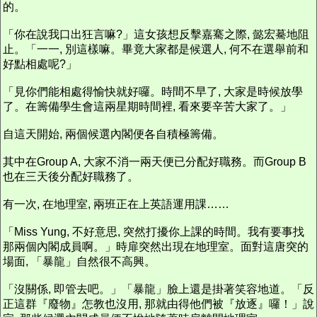
的。
「你在說我口出狂言嘛?」這女孩想反擊嘉騫之際, 懿宏驀地阻
止。「一一, 別這樣嘛。畢竟大家都是候選人, 何不在選舉前和
好點相處呢?」
「見你們能相處得愉快就好囉。時間不早了, 大家是時候放學
了。在籌備學生會這兩星期時間裡, 看來要辛苦大家了。」
自這天開始, 兩個候選內閣便各自積極籌備。
其中在Group A, 大家不消一兩天便已分配好職務。而Group B
也在三天後分配好職務了。
有一次, 在地理室, 兩班正在上英語運用課……
「Miss Yung, 不好意思, 突然打擾你上課的時間。我有要事找
那兩個內閣成員啊。」時扉突然出現在地理室。面對這唐突的
場面, 「暴龍」自然很不高興。
「沒關係, 即管去吧。」「暴龍」臉上還是掛著笑容地道。「反
正這群『廢物』怎教也沒用, 那就由得他們被『放逐』囉！」說