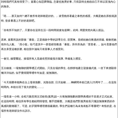
到時我們可真有得受了
!
」嘉騫心知惡夢降臨
,
怎避也無濟於事
,
只得及時去抱怨自己不幸以宣洩內心
的無奈。
「唔……那又如何
?
總不會所有老師都是好的。」凌雪抱持著處之泰然的感度。大概是她在原校就讀
時
,
曾多番遇上不好的老師吧。
「你有所不知的了。只要你在這班生活一段時間就會知道啊
!
」此時
,
周螢突然向兩人搭訕。
原來
,
嘉騫所說的那個「暴龍」正是德政中學的訓導主任
,
容寶琳。曾經給她任教過的班級
,
都會把她
視作仇人般。「四小龍」恰巧是其中一群曾經領教過「暴龍」所作所為的「受害者」。如今竟要他們
再次承受這種折磨
,
相信箇中滋味只有當事人才感受到。
一會兒
,
鐘聲響起。操場所有人迅速依照班級指示集隊
,
準備進入禮堂。
五分鐘後
,
一場無聊的開學禮正式開始。只見在場的學生
,
在靜靜地肅立迎接儀式後
,
一坐下來便顯得
懶洋洋似的
,
似乎覺得開學禮年年如是
,
挺無聊的。
「今天很榮幸能夠在台上發表致辭。光陰似箭
,
日月如梭……轉瞬間本校已踏入
25
周年了……在這段
時間內
,
本校出現了很大的變化……」
一場長達一小時
,
全程只聽見簡文滔校長
(
孤男
)
說一大堆無聊致辭的開學典禮好不容易才正式結束。
在這段時間
,
相信所有學生都給悶得發慌
,
幾乎想睡覺。大概是他們對孤男校長只懂說無聊東西的作
風感到厭倦罷了。可是
,
好歹開學禮理應很嚴肅的
,
學生們這種行為未免有點不尊重吧
?
奇怪的是
,
在
場所有老師卻沒作出訓示。