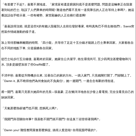
「有甚麼了不起
?
」嘉騫不屑地道。「家境富裕還是窮困到底不是甚麼問題
,
問題是這輛車正在阻塞
著到站的巴士
,
耽誤了人們乘車的時間呢
!
難道他們看不見有一道長隊伍的人正在等待上車嗎
?
」她這
番說話似乎暗示著
,
一些有權勢、家世顯赫的人正在橫行霸道啊
!
「嘉嘉說得沒錯
,
就是這些
X
的有錢人阻礙別人去前往發財養家
,
有時真鳥巴不得去揍他們
!
」
Saesi
突
然裝作情緒激動的樣子道。
加上等待那輛車離開的時間
,
「四小龍」共等待了足足十五分鐘才能踏上巴士乘車回家。大家都各自
在不同的地點下車
,
分道揚鑣各自回家。
從巴士站步行五分鐘後
,
嘉騫終於回家。她家住公共屋宇
,
衛生環境尚可
,
至少四周沒甚麼廢物和污
水
,
頂多是牆壁加添了些
Graffiti
罷了。
不消半秒
,
嘉騫從升降機步出來
,
沿著自己的家的方向。一踏入家門
,
只見鐵閘打開了
,
門卻關上了。
「
Damn it,
真不曉得他們
為何
會如此不負責任
!
」她一邊開門
,
一邊念念有辭的埋怨道。
甫一開門
,
嘉騫只見那大她四年的兄長
---
張嘉豪
,
正在懶洋洋地坐在沙發上看電視
,
完全沒看見自己的
妹妹回家。
「天氣那麼熱卻連門也不開
,
想焗死人嗎
?
」
「我開門與否關你何事
?
我喜歡不開門就不開門
!
你這臭丫頭管得著我嗎
?
」
「
Damn you!
難怪整間屋會那麼焗促
,
搞得人窒息啦
!
你用屁股呼吸的
?
」