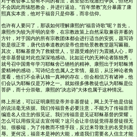
对于教会事工会有不同的看法，甚至会出现激烈争执，但绝对
不会因此而恼怒教会，并进行逼迫。“百年禁教”充分暴露了康
熙真实本质，他对于福音只是仰慕，而非信仰。
也许有人要问了，那该如何理解康熙的“福音诗歌”呢？首先，
康熙作为较为开明的皇帝，在宗教政策上自然采取兼容并蓄的
方针，对于国内的所有宗教团体都会进行适当的安抚，题写诗
歌是很正常，唐代信奉道教的皇帝也曾给景教教堂题写匾额。
其次，耶稣基督为了救赎世人，甘愿受难的行为震撼人心，即
使非基督徒对此也深深地感动。比如近代的无神论者陈独秀，
就号召中国青年学习耶稣舍己牺牲的精神。康熙出于对耶稣博
爱精神的感动，写诗纪念也属人之常情。最后，从泛神论者角
度看，他们不会承认独一真神的存在，但会相信万有诸神，他
们会认为耶稣仅是万神之一。就如很多佛教徒也认为耶稣是位
菩萨，而十分崇敬。康熙的“决志诗”大体也属于这种情况。
终上所述，可以证明康熙皇帝并非基督徒，网上关于他是信徒
的说法毫无依据。我们传福音务必要注意，不能为了传福音而
编造名人信主的假见证。我们传福音是见证耶稣基督的荣耀，
怎么可以用假见证去宣传呢？这只会让非信徒觉得基督徒很无
知、很极端，为了传教而不惜手段，反过来导致主的名受到羞
辱。更何况，福音本是神的大能，难道我们需要名人信主才能