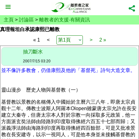
主頁
>
討論區
>
離教者的支援‧有關資訊
真理報坦白承認康熙已離教
« 1
<
>
2 »
抽刀斷水
2007/7/15 03:20
並不像許多教會，仍借康熙及他的「基督死」詩句大造文章。
靈山漫步 歷史人物與基督教（一）
基督教以景教的名稱傳入中國始於主曆六三八年，即唐太宗貞
觀十二年。傳教士波斯人阿羅本Olopen雖蒙唐太宗允許在長安
建立大秦寺，但唐太宗本人對於宗教一向採取多元政策，他一
方面派玄奘法師由陸路到印度取得佛經六百五十七部而歸；又
派義淨法師由海路到印度再取得佛經四百餘部，可是又批准景
教在長安建寺，以示一視同人，可是他本身並未接觸基督教的