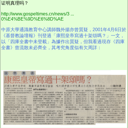
证明真理吗？
http://www.gospeltimes.cn/news/3 ...
0%E4%BE%9D%E6%8D%AE
中原大學通識教育中心講師魏外揚亦曾質疑，
2001年4月6日於
《
基督教論壇報》刊登過「康熙皇帝寫過十架頌嗎？」一文，
以「四庫全書中未登載」為據作出質疑，但我看過現存《四庫
全書》曾流散未必齊全，其考究角度似有欠周詳：