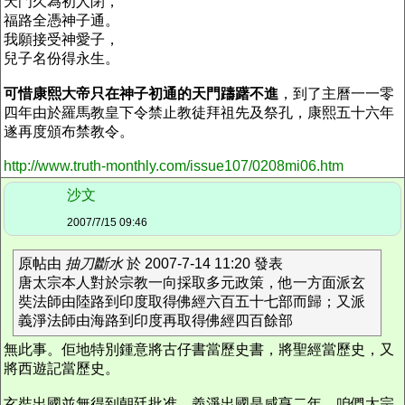
天門久為初人閉，
福路全憑神子通。
我願接受神愛子，
兒子名份得永生。
可惜康熙大帝只在神子初通的天門躊躇不進
，到了主曆一一零
四年由於羅馬教皇下令禁止教徒拜祖先及祭孔，康熙五十六年
遂再度頒布禁教令。
http://www.truth-monthly.com/issue107/0208mi06.htm
沙文
2007/7/15 09:46
原帖由
抽刀斷水
於 2007-7-14 11:20 發表
唐太宗本人對於宗教一向採取多元政策，他一方面派玄
奘法師由陸路到印度取得佛經六百五十七部而歸；又派
義淨法師由海路到印度再取得佛經四百餘部
無此事。佢地特別鍾意將古仔書當歷史書，將聖經當歷史，又
將西遊記當歷史。
玄奘出國並無得到朝廷批准，義淨出國是咸亨二年，咱們太宗