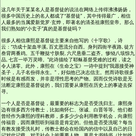
这几年关于某某名人是基督徒的说法在网络上传得沸沸扬扬，
很多中国历史上的名人都成了“基督徒”，其中传得最广，相信
人最多的当属爱新觉罗·玄烨，即著名的清圣祖康熙皇帝。那么
我们熟知的“小玄子”真的是基督徒吗？
很多人相信康熙是基督徒主要来自他写的《十字歌》，诗
云：“功成十架血半溪, 百丈恩流分自西。身列四衙半夜路, 徒方
叁背两番鸡。五千鞭挞寸肤裂, 六尺悬垂二盗齐。惨恸八垓惊九
品, 七言一毕万灵啼。”此诗描绘了耶稣基督受难的过程，读之
令人涕零。此外，康熙在《生命之宝》一诗中提到“我愿接受神
圣子，儿子名份得永生。”，好似他已决志信主。然而诗歌很多
时候是有感而发，并非是理性思考的产物。因而仅凭诗歌是无
法断定康熙是基督徒的，我们需要从康熙在历史上的事迹去探
寻。
一个人是否是基督徒，最重要的标志为是否受洗归主。康熙身
边有很多西方传教士，比如南怀仁、张诚、白晋等等。他们都
曾经作为康熙的理科教师，多多少少会利用教学机会，向康熙
传福音，因而康熙听到福音是肯定的。但他是否受洗呢？每当
有教友接受洗礼时，传教士都会在给国内的信中以及自己的日
记对此记载，对于社会上的重要人物，更是大书特书（比如徐