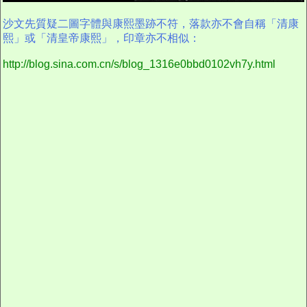
沙文先質疑二圖字體與康熙墨跡不符，落款亦不會自稱「清康
熙」或「清皇帝康熙」，印章亦不相似：
http://blog.sina.com.cn/s/blog_1316e0bbd0102vh7y.html