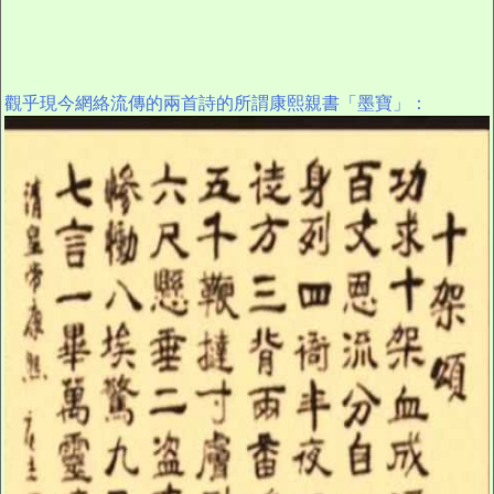
觀乎現今網絡流傳的兩首詩的所謂康熙親書「墨寶」：