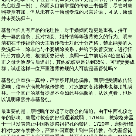
光启就是一例）。然而从目前掌握的传教士书信看，尽管对康
熙赞赏有加，但从未有关于康熙受洗的只言片语，可见，康熙
并未受洗归主。
基督信仰具有严格的伦理性，对于婚姻问题更是重视，持守一
夫一妻的信条，反对纳妾、婚外情等等违背教义的行为。明末
清初在华传福音的天主教传教士对此十分严格，禁止纳妾的人
受洗归主，除非他与小妾解除关系，并给予妥善安置，进行忏
悔后方能入教。根据历史记载，康熙一生中前后有4位皇后(雍
正之母为他即位后追封)，其他妃嫔更是达到35位。可谓妻妾成
群，试想这样一位严重违背教规的人可能是基督徒吗？
基督徒信奉独一真神，严禁祭拜其他偶像。而康熙受满族传统
影响，信奉萨满教与藏传佛教，对汉族的各路神佛也都顶礼膜
拜。一个真正的基督徒是不会如此拜偶像的，从这点看，也足
以说明康熙并非基督徒。
最重要的是，康熙晚年发起了对教会的逼迫。由于中西礼仪之
争的影响。康熙对教会的好感逐渐减弱，1704年，教宗格来孟
十一世发表禁止中国教徒祭祖祀孔的禁约。1720年，康熙针锋
相对地发布禁教令，严禁外国宣教士到中国传教。作为基督徒