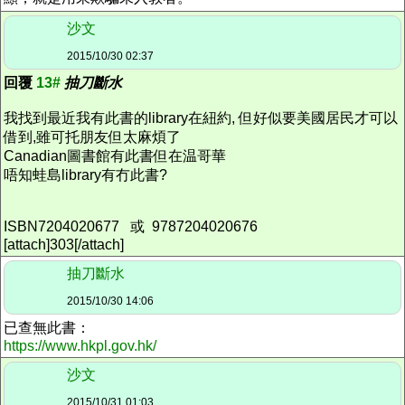
沙文
2015/10/30 02:37
回覆
13#
抽刀斷水
我找到最近我有此書的library在紐約, 但好似要美國居民才可以
借到,雖可托朋友但太麻煩了
Canadian圖書館有此書但在温哥華
唔知蛙島library有冇此書?
ISBN7204020677 或 9787204020676
[attach]303[/attach]
抽刀斷水
2015/10/30 14:06
已查無此書：
https://www.hkpl.gov.hk/
沙文
2015/10/31 01:03