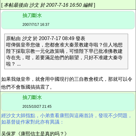
[
本帖最後由 沙文 於 2007-7-16 16:50 編輯
]
抽刀斷水
2007/7/17 16:37
原帖由
沙文
於 2007-7-17 08:49 發表
咁俾個皇帝您做，您都會准大秦景教建寺啦？但人地想
陛下採取宗教一元化政策喎，可惜陛下早已批准佛教建
寺在先，咁，若要滿足他們的願望，只好不准建大秦寺
啦？ ...
如果我做皇帝，就會用中國現行的三自教會模式，那就可以令
他們不會叛國搞搞震了。
抽刀斷水
2015/10/27 21:45
經沙文大師指點，小弟查看康熙與這兩首詩，發現不少問題，
如基督徒作家對此亦有異議：
吴保罗《康熙信主是真的吗？》