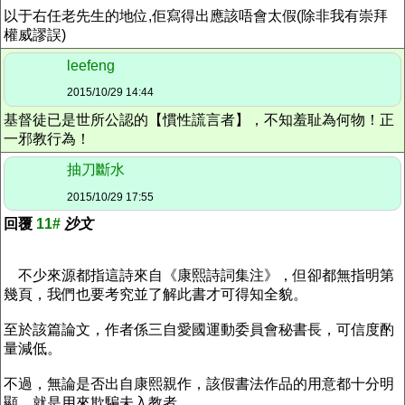
以于右任老先生的地位,佢寫得出應該唔會太假(除非我有崇拜
權威謬誤)
leefeng
2015/10/29 14:44
基督徒已是世所公認的【慣性謊言者】，不知羞耻為何物！正
一邪教行為！
抽刀斷水
2015/10/29 17:55
回覆
11#
沙文
不少來源都指這詩來自《康熙詩詞集注》，但卻都無指明第
幾頁，我們也要考究並了解此書才可得知全貌。
至於該篇論文，作者係三自愛國運動委員會秘書長，可信度酌
量減低。
不過，無論是否出自康熙親作，該假書法作品的用意都十分明
顯，就是用來欺騙未入教者。