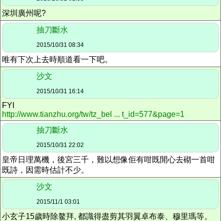
深圳廣州呢?
抽刀斷水
2015/10/31 08:34
唯有下次上去時順道看一下吧。
沙文
2015/10/31 16:14
FYI
http://www.tianzhu.org/tw/tz_bel ... t_id=577&page=1
抽刀斷水
2015/10/31 22:02
皇帝日理萬機，後宮三千，難以想像佢有咁既閒心去砌一首咁
既詩，因需時估計不少。
沙文
2015/11/1 03:01
小玄子15歲時除鳌拜, 都識得盡剪其羽翼卓布泰、穆里瑪等。