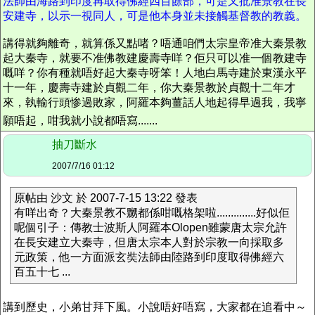
法師由海路到印度再取得佛經四百餘部，可是又批准景教在長
安建寺，以示一視同人，可是他本身並未接觸基督教的教義。
講得就夠離奇，就算係又點啫？唔通咱們太宗皇帝准大秦景教
起大秦寺，就要不准佛教建慶壽寺咩？佢只可以准一個教建寺
嘅咩？你有種就唔好起大秦寺呀笨！人地白馬寺建於東漢永平
十一年，慶壽寺建於貞觀二年，你大秦景教於貞觀十二年才
來，執輸行頭惨過敗家，阿羅本夠薑話人地起得早過我，我寧
願唔起，咁我就小說都唔寫.......
抽刀斷水
2007/7/16 01:12
原帖由 沙文 於 2007-7-15 13:22 發表
有咩出奇？大秦景教不嬲都係咁嘅格架啦..............好似佢
呢個引子：傳教士波斯人阿羅本Olopen雖蒙唐太宗允許
在長安建立大秦寺，但唐太宗本人對於宗教一向採取多
元政策，他一方面派玄奘法師由陸路到印度取得佛經六
百五十七 ...
講到歷史，小弟甘拜下風。小說唔好唔寫，大家都在追看中～