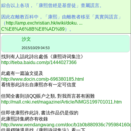
綜合以上各項，「康熙曾經是基督徒」查屬謊言。
因此在離教百科中，「康熙」由離教者移至「真實與謊言」
（
http://amp.exchristian.hk/wiki/doku. ...
C%E8%A6%8B%E8%AD%89
）。
沙文
2015/10/29 04:53
找到有人話此詩出處係《康熙诗词集注》
http://tieba.baidu.com/p/1444027366
此處有一篇論文提及
http://www.docin.com/p-696380185.html
看情形此詩出自康熙亦有一定可信度
但閱全書則須QQ賬户之類, 對我而言甚有困難
http://mall.cnki.net/magazine/Article/NMGS199701011.htm
但即使康熙作此詩, 書法作品仍是假的
此康熙詩集網亦有收錄
http://www.wendangwang.com/doc/b1b0b880936c795984160
但最穩陣還是找
《康熙诗词集注》看一下