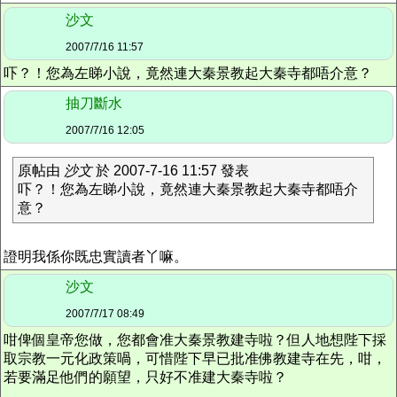
沙文
2007/7/16 11:57
吓？！您為左睇小說，竟然連大秦景教起大秦寺都唔介意？
抽刀斷水
2007/7/16 12:05
原帖由
沙文
於 2007-7-16 11:57 發表
吓？！您為左睇小說，竟然連大秦景教起大秦寺都唔介
意？
證明我係你既忠實讀者丫嘛。
沙文
2007/7/17 08:49
咁俾個皇帝您做，您都會准大秦景教建寺啦？但人地想陛下採
取宗教一元化政策喎，可惜陛下早已批准佛教建寺在先，咁，
若要滿足他們的願望，只好不准建大秦寺啦？