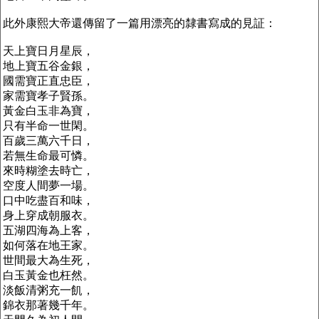
此外康熙大帝還傳留了一篇用漂亮的隸書寫成的見証：
天上寶日月星辰，
地上寶五谷金銀，
國需寶正直忠臣，
家需寶孝子賢孫。
黃金白玉非為寶，
只有半命一世閑。
百歲三萬六千日，
若無生命最可憐。
來時糊塗去時亡，
空度人間夢一場。
口中吃盡百和味，
身上穿成朝服衣。
五湖四海為上客，
如何落在地王家。
世間最大為生死，
白玉黃金也枉然。
淡飯清粥充一飢，
錦衣那著幾千年。