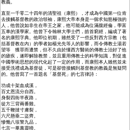
教義。
直至一千零二十四年的清聖祖（康熙），才成為中國第一位肯
去接觸基督教的政治領袖，康熙大帝本身是一個求知慾極強的
人，他曾說如非生在帝王之家，他可能成為位滿腹經倫，學富
五車的漢學家。他曾下令翰林大學士們，皓首窮經，編成了著
名的康熙字典。他即位初期，雖然受了一些反對西方宗教（包
括基督教在內）的學者如楊光先等人的影響，而令傳教士湯若
望等 獲罪而遭禁，但不久由於懂西方醫術的傳教士治好了他
的瘧疾，遂即解除教禁，並且重用傳教士的科學知識，對促進
中國學術思想的現代化起了一定的作用，而康熙本人雖然並未
接受洗禮成為基督徒，可是卻曾接觸到基督教的教義是無疑問
的。他曾寫了一首題名「基督死」的七言律詩：
功成十架血成溪，
百丈恩流分自西。
身裂四衙半夜路，
徒方三背兩番雞。
五千鞭撻寸膚裂，
六尺懸垂二盜齊。
慘慟八垓警九品，
七言一畢萬靈啼。