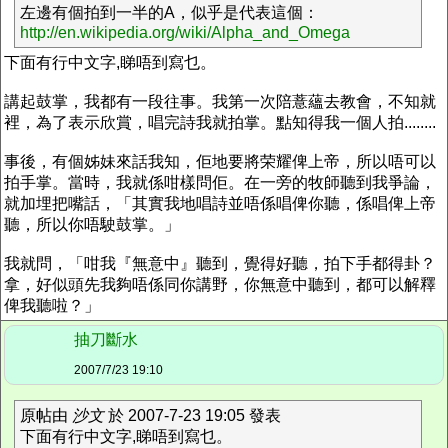
左邊有個拍到一半的A，似乎是代表這個：
http://en.wikipedia.org/wiki/Alpha_and_Omega
下面有行中文字,睇唔到寫乜。
講起鼓掌，我都有一段往事。我第一次陪薏蘊去教會，不知就
裡，為了表示欣賞，唱完詩我就拍掌。點知得我一個人拍........
事後，有個姊妹來話我知，佢地要將荣耀俾上帝，所以唔可以
拍手掌。當時，我就係咁樣問佢。在一旁的牧師聽到我爭論，
就加埋把嘴話，「其實我地唱詩並唔係唱俾你聽，係唱俾上帝
聽，所以你唔駛鼓掌。」
我就問，「咁我『無意中』聽到，覺得好聽，拍下手都得卦？
拿，好似頭先我夠唔係同你講野，你無意中聽到，都可以解釋
俾我聽啦？」
抽刀斷水
2007/7/23 19:10
原帖由
沙文
於 2007-7-23 19:05 發表
下面有行中文字,睇唔到寫乜。