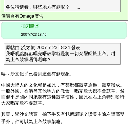
各位猜猜看，哪些地方有趣呢？
...
個講台有Omega廣告
抽刀斷水
2007/7/23 18:46
原帖由
沙文
於 2007-7-23 18:24 發表
我唔明點解獻唱完唔鼓掌就是將一切榮耀歸於上帝。咁
為上帝鼓掌唔得嘅咩？
嘻～沙文似乎已看到這個有趣現象。
中國大陸人的文化就是如此，有甚麼都鼓掌通過、鼓掌讚成。
一般外國、香港等其他地方的教會，唱完歌大都不會鼓掌。然
而似乎是國內同胞獨有這種鼓掌慣性，因此在右上角特別吩咐
大家唱完歌不要鼓掌。
其實，學沙文話齋，拍下手又有乜所謂呢？讚美主除左舉高雙
手外，仲可以為上帝鼓掌架嘛。