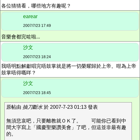
各位猜猜看，哪些地方有趣呢？
earear
2007/7/23 17:49
音樂會都完咗啦...
沙文
2007/7/23 18:24
我唔明點解獻唱完唔鼓掌就是將一切榮耀歸於上帝。咁為上帝
鼓掌唔得嘅咩？
沙文
2007/7/23 18:45
原帖由
抽刀斷水
於 2007-7-23 01:13 發表
無須悲哀吧，只要離教就ＯＫ了。
可能你已看到中
間大字寫上「國慶聖樂讚美會」了吧，但這並非最有趣
的。