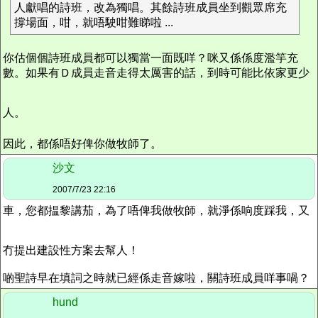
人獻唱的詩班，改為獨唱。其餘詩班成員坐到觀眾席充
撐場面，咁，就唔駛咁難睇啦 ...
你估個個詩班成員都可以獨當一面既咩？咪又係係度濫竽充
數。如果有Ｄ成員走音走得太厲害的話，到時可能比依家更少
人。
因此，都係唔好俾你做牧師了。
沙文
2007/7/23 22:16
車，您都揾黎講茄，為了唔俾我做牧師，就淨係响度踩我，又
冇提出建設性方案去幫人！
啲聖詩早在填詞之時就已經係走音嫁啦，關詩班成員咩事喎？
hund