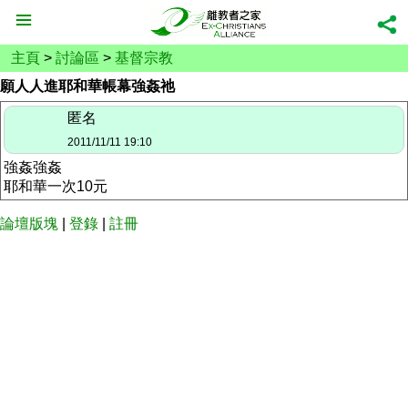
主頁
>
討論區
>
基督宗教
願人人進耶和華帳幕強姦祂
匿名
2011/11/11 19:10
強姦強姦
耶和華一次10元
論壇版塊
|
登錄
|
註冊