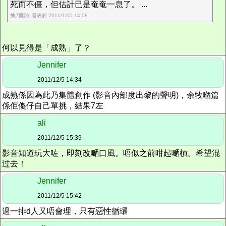
死而不僵，但估計已是奄奄一息了。 ...
抽刀斷水 發表於 2011/12/5 14:08
何以見得是「成熟」了？
Jennifer
2011/12/5 14:34
成熟係因為此乃集體創作 (影音內部度出黎的聲明)，余牧嗰篇
係佢傻仔自己單挑，結果7左
ali
2011/12/5 15:39
影音知道玩大咗，即刻改嗮口風。唔似之前咁起嗮槓。希望混
过去！
Jennifer
2011/12/5 15:42
過一排d人又唔會理，只有惡性循環