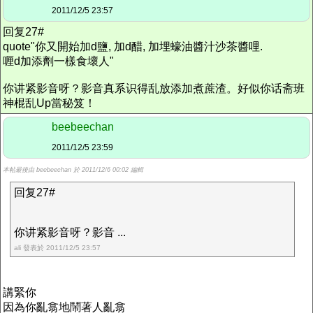
2011/12/5 23:57
回复27#
quote"你又開始加d鹽, 加d醋, 加埋蠔油醬汁沙茶醬哩.
喱d加添劑一樣食壞人"
你讲紧影音呀？影音真系识得乱放添加煮蔗渣。好似你话斋班
神棍乱Up當秘笈！
beebeechan
2011/12/5 23:59
本帖最後由 beebeechan 於 2011/12/6 00:02 編輯
回复27#
你讲紧影音呀？影音 ...
ali 發表於 2011/12/5 23:57
講緊你
因為你亂翕地鬧著人亂翕