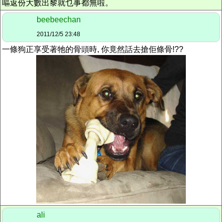
嘔返份大數出黎就乜事都無啦。
beebeechan
2011/12/5 23:48
一條狗正享受著牠的骨頭時, 你竟然話去搶佢條骨!??
ali