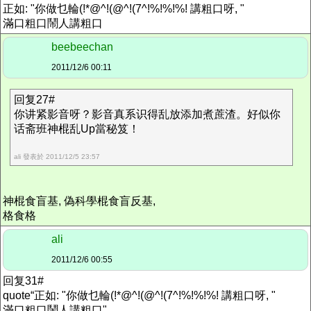
正如: "你做乜輪(!*@^!(@^!(7^!%!%!%! 講粗口呀, "
滿口粗口鬧人講粗口
beebeechan
2011/12/6 00:11
回复27#
你讲紧影音呀？影音真系识得乱放添加煮蔗渣。好似你
话斋班神棍乱Up當秘笈！
ali 發表於 2011/12/5 23:57
神棍食盲基, 偽科學棍食盲反基,
格食格
ali
2011/12/6 00:55
回复31#
quote“正如: "你做乜輪(!*@^!(@^!(7^!%!%!%! 講粗口呀, "
滿口粗口鬧人講粗口"