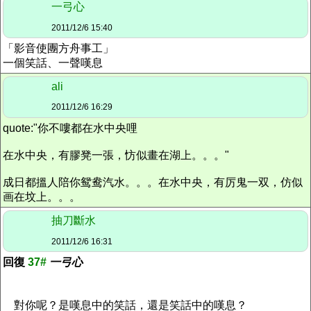
一弓心
2011/12/6 15:40
「影音使團方舟事工」
一個笑話、一聲嘆息
ali
2011/12/6 16:29
quote:"你不嘍都在水中央哩
在水中央，有膠凳一張，㤃似畫在湖上。。。"
成日都搵人陪你鸳鸯汽水。。。在水中央，有厉鬼一双，仿似
画在坟上。。。
抽刀斷水
2011/12/6 16:31
回復
37#
一弓心
對你呢？是嘆息中的笑話，還是笑話中的嘆息？