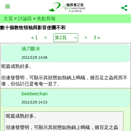
主頁
>
討論區
>
焦點剪報
數十個教牧領袖與影音使團不和
« 1
<
>
3 »
抽刀斷水
2011/12/5 14:08
呢篇成熟好多。
但連發聲明，可顯示其狀態如熱鍋上螞蟻，雖百足之蟲死而不
僵，但估計已是奄奄一息了。
beebeechan
2011/12/5 14:23
呢篇成熟好多。
但連發聲明，可顯示其狀態如熱鍋上螞蟻，雖百足之蟲