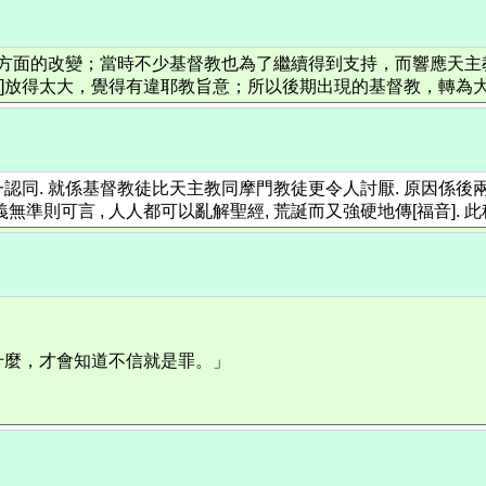
教方面的改變；當時不少基督教也為了繼續得到支持，而響應天主
愛]放得太大，覺得有違耶教旨意；所以後期出現的基督教，轉為大家
一認同. 就係基督教徒比天主教同摩門教徒更令人討厭. 原因係
準則可言 , 人人都可以亂解聖經, 荒誕而又強硬地傳[福音]. 此種
什麼，才會知道不信就是罪。」