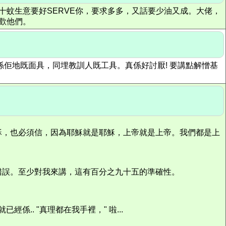
十蚊生意要好SERVE你，要求多多，又話要少油又成。大佬，
喜歡他們。
佢地既面具，同埋教訓人既工具。真係好討厭! 要講點解憎基
穌，也必須信，因為耶穌就是耶穌，上帝就是上帝。我們都是上
錯誤。至少對我來講，這有百分之九十五的準確性。
.. "真理都在我手裡，" 啦...