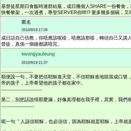
基督徒星期日食飯時連群結黨，成日幾個人SHARE一份餐食
快餐黎架，一次過煮，專登SERVER你咩!? 要多幾多個碗
匿名
2010/9/19 17:26
成日話自己信教，你唔應該呢樣，唔應該那樣，轉頭自己又講人
督徒，真係一個鐘都講唔完。
kwongyauleung
2010/9/19 21:37
...........................
順便說一句，不要把信耶穌進天堂，不信耶穌進地獄當成口號
帝的孩子，上帝希望他的孩子都在家中。
...................................
第二，別把話說得那麼滿，好像真理都在我手裡，其實，我們
............................
呢一句 " 人該信耶穌，也必須信，因為耶穌就是耶穌，上帝就是上帝