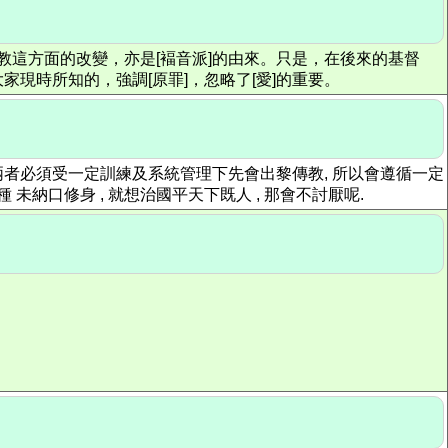
教這方面的改變，亦是[褔音派]的由來。只是，在後來的基督
現時所知的，強調[原罪]，忽略了[愛]的重要。
後兩者必須受一定訓練及系統管理下先會出黎傳教, 所以會遵循一定
 未納口修身 , 就想治國平天下既人 , 那會不討厭呢.