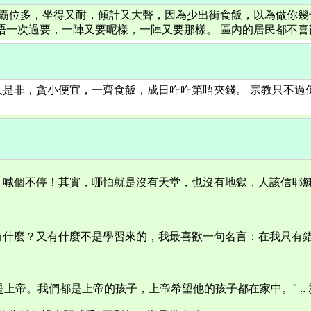
，霸位多，坐得又耐，傾計又大聲，因為少出街食飯，以為做你幾
，又唔一次過要，一陣又要呢樣，一陣又要那樣。 區內的居民都不
是非，貪小便宜，一齊食飯，成日咋咋第唔夾錢。 宗教只不過係
，喊個不停！其實，哪怕就是沒有天堂，也沒有地獄，人該信耶
有什麼？又有什麼不是學習來的，我最喜歡一句名言：在我只有
。我們都是上帝的孩子，上帝希望他的孩子都在家中。" .. 就已經係