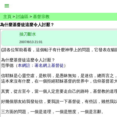
主頁
>
討論區
>
基督宗教
為什麼基督徒這麼令人討厭？
抽刀斷水
2007/8/13 21:01
(請各位幫助看看，這個帖子有什麼神學上的問題，它發表在貓
為什麼基督徒這麼令人討厭？
范學德（
本網註：著名網上基督徒
）
信耶穌是心靈空虛，是軟弱，是愚昧無知，是迷信，總而言之
這本來沒有什麼，在一個拒絕耶穌基督的世界中，信仰基督若
其實，從古至今，當一個人定意要走自己的路時，基督教的道
好幾個朋友給我發短信，要我說一下基督徒，有些話，雖然我
三方面的問題，一個是道理，一個是態度，一個是言辭。