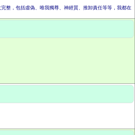
太完整，包括虛偽、唯我獨尊、神經質、推卸責任等等，我都在