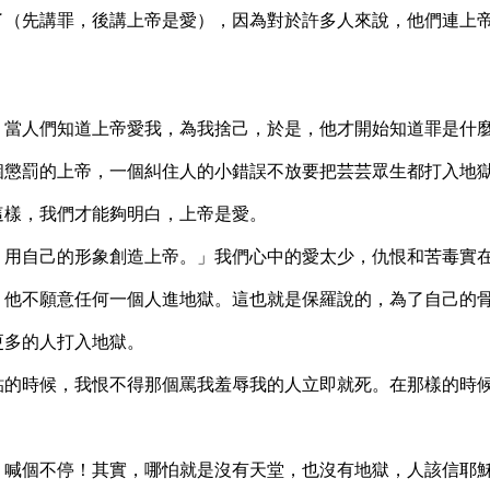
了（先講罪，後講上帝是愛），因為對於許多人來說，他們連上
。當人們知道上帝愛我，為我捨己，於是，他才開始知道罪是什
個懲罰的上帝，一個糾住人的小錯誤不放要把芸芸眾生都打入地
這樣，我們才能夠明白，上帝是愛。
，用自己的形象創造上帝。」我們心中的愛太少，仇恨和苦毒實
，他不願意任何一個人進地獄。這也就是保羅說的，為了自己的
更多的人打入地獄。
貼的時候，我恨不得那個罵我羞辱我的人立即就死。在那樣的時
，喊個不停！其實，哪怕就是沒有天堂，也沒有地獄，人該信耶