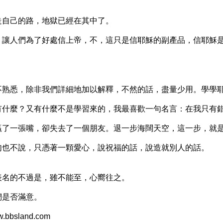
走自己的路，地獄已經在其中了。
，讓人們為了好處信上帝，不，這只是信耶穌的副產品，信耶穌
不熟悉，除非我們詳細地加以解釋，不然的話，盡量少用。學學
有什麼？又有什麼不是學習來的，我最喜歡一句名言：在我只有
贏了一張嘴，卻失去了一個朋友。退一步海闊天空，這一步，就
句也不說，只憑著一顆愛心，說祝福的話，說造就別人的話。
表名的不過是，雖不能至，心嚮往之。
們是否滿意。
bbsland.com