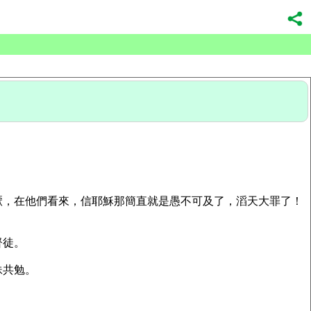
厭，在他們看來，信耶穌那簡直就是愚不可及了，滔天大罪了！
督徒。
妹共勉。