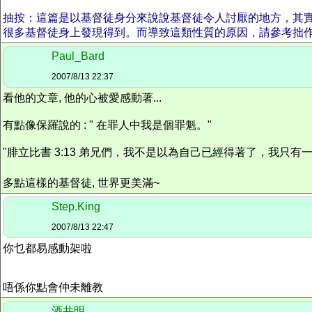
抽按：這篇是以基督徒身分來說說基督徒令人討厭的地方，其
很多基督徒身上發現得到。而導致這類性質的原因，請參考拙
Paul_Bard
2007/8/13 22:37
看他的文章, 他的心被愛感動著...
有點像保羅說的 : " 在罪人中我是個罪魁。"
"腓立比書 3:13 弟兄們，我不是以為自己已經得著了，我只
多點這樣的基督徒, 世界更美滿~
Step.King
2007/8/13 22:47
你乜都易感動架啦
唔係你點會仲未離教
酒井明