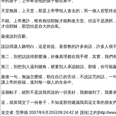
帝的孩子，上帝希望他的孩子都在家中。
天堂無路，上天堂，那是上帝帶領人進去的；而一個人若堅持
不錯。上帝應許，唯有相信耶穌才能夠進天堂。但這不是誘餌
才信耶穌，那恐怕是自大的自私。
最後說到言辭。
說話得讓人聽明白，這是前提。基督教的許多術語，許多人很
第二，別把話說得那麼滿，好像真理都在我手裡，其實，我們
第三，別把別人逼到牆角，硬要別人承認錯誤。那樣，你可能
最後一句，無論怎麼樣，勒住自己的舌頭，不說詛咒的話，一
讓上帝的祝福，進到每一個人的生命中。
這個帖子，絕對不是說我所說的一切美好，我都做到了。我要
這，就算我交了一份卷子，不知道那些建議我寫這文章的朋友
送交者: 范學德 2007年6月20日09:24:42 於 [彩虹之約]http://www.