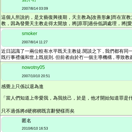
2007/8/14 03:09
這個人所說的，是文藝復興後期，天主教為[改善形象]而在宣
教，因為發覺天主教走得太開放，將[原罪]過份低調處理，將[
smoker
2007/8/14 11:27
近日認識了一兩位較有水平既天主教徒.閒談之下 , 我們都有同
既行事禮儀和世上既規則. 但前者由於冇一個主導機構 , 導致教義無
nowotny05
2007/10/10 20:51
感覺上只係以退為進
「當人們知道上帝愛我，為我捨己，於是，他才開始知道罪是
只不過係將d硬梆梆既言辭變樣而矣
匿名
2010/6/10 16:53