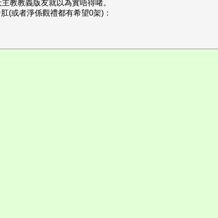
夭主教教義版友就以為實唔得啫。
帝肛(或者淨係觀禮都有希望0架)：