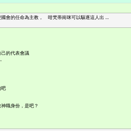
會的任命為主教， 咁梵蒂崗咪可以驅逐這人出 ...
自己的代表會議
,
的吧
教神職身份，是吧？