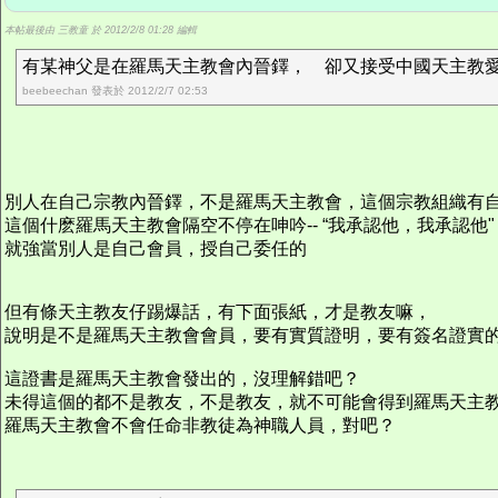
本帖最後由 三教童 於 2012/2/8 01:28 編輯
有某神父是在羅馬天主教會內晉鐸， 卻又接受中國天主教愛國
beebeechan 發表於 2012/2/7 02:53
別人在自己宗教內晉鐸，不是羅馬天主教會，這個宗教組織有
這個什麽羅馬天主教會隔空不停在呻吟-- “我承認他，我承認他" 
就強當別人是自己會員，授自己委任的
但有條天主教友仔踢爆話，有下面張紙，才是教友嘛，
說明是不是羅馬天主教會會員，要有實質證明，要有簽名證實
這證書是羅馬天主教會發出的，沒理解錯吧？
未得這個的都不是教友，不是教友，就不可能會得到羅馬天主
羅馬天主教會不會任命非教徒為神職人員，對吧？