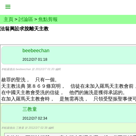
主頁
>
討論區
>
焦點剪報
法翁興訟求脫離天主教
beebeechan
2012/2/7 01:18
本帖最後由 beebeechan 於 2012/2/7 01:20 編輯
赦罪的聖洗， 只有一個。
天主教法典 第８６９條寫明， 信徒在未加入羅馬天主教會前
在中國天主教會受洗的信徒， 他們的施洗是獲得承認的。
在加入羅馬天主教會時， 是無需再洗， 只領受堅振聖事便
三教童
2012/2/7 02:34
本帖最後由 三教童 於 2012/2/7 02:38 編輯