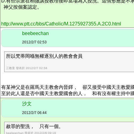
D.有些宗派在稍微講授教理後即當場為人授洗。這情形應是不
神父按個案認定。
http://www.ptt.cc/bbs/Catholic/M.1275927355.A.2C0.html
beebeechan
2012/2/7 02:53
所以梵蒂岡喺無權逐別人的教會會員
三教童 發表於 2012/2/7 02:34
有某神父是在羅馬天主教會內晉鐸， 卻又接受中國天主教愛
至於此人還是否中國天主教愛國會的人， 和有沒有權主持中
沙文
2012/2/7 06:44
赦罪的聖洗， 只有一個。
beebeechan 發表於 2012/2/6 09:18