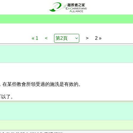
« 1
<
>
2 »
，在某些教會所領受過的施洗是有效的。
可以了。