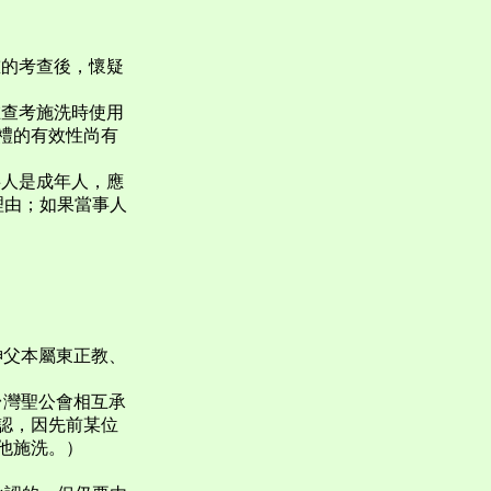
重的考查後，懷疑
在查考施洗時使用
禮的有效性尚有
事人是成年人，應
理由；如果當事人
神父本屬東正教、
台灣聖公會相互承
認，因先前某位
他施洗。）