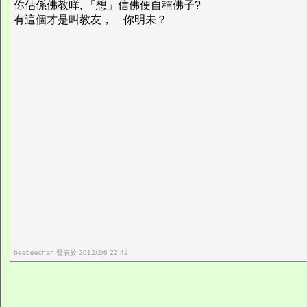
你估係佛教咩, 「想」信佛便自稱佛子?
有這個才是叫教友， 你明未？
beebeechan 發表於 2012/2/6 22:42