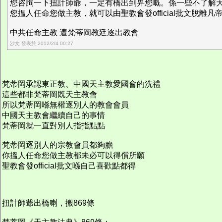
您咨詢一下扭計師爺，一定有橋出到畀您嘅。係一些不了解
您揾人任命您做主教，就可以由聖教會發official批文脫離凡
中共任命主教 遭梵蒂岡教廷逐出教會
沙文 發表於 2012/2/4 00:27
梵蒂岡承認東正教、中國天主教愛國會的洗禮
這些都非梵蒂岡既天主教會
所以梵蒂岡喺無權逐別人的教會會員
中國天主教會繼續自己的事情
梵蒂岡就一直對別人指指點點
梵蒂岡逐別人的宗教會員都夠膽
你搵人任命您做主教都未必可以得償所願
聖教會發official批文喺自己喜歡點都得
扭計師爺出橋喇，搬869條