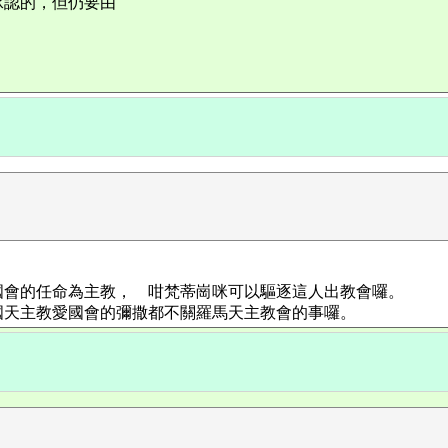
承認的，但仍要由
國會的任命為主教， 咁梵蒂崗咪可以驅逐這人出教會囉。
國天主教愛國會的彌撒都不關羅馬天主教會的事囉。