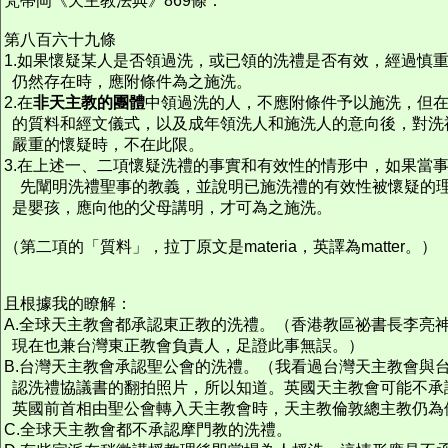
梵蒂岡《天主教法典》869條：
第八百六十九條
1.如果懷疑某人是否領過洗，或已領的洗禮是否有效，經過慎
仍然存在時，應附條件為之施洗。
2.在
非天主教的團體
中領過洗的人，不應附條件予以施洗，但
的質料和經文儀式，以及成年領洗人和施洗人的意向後，對洗
嚴重的懷疑時，不在此限。
3.在上述一、二項懷疑洗禮的事實和有效性的情形中，如果當
先闡明洗禮聖事的教義，並說明已施洗禮的有效性被懷疑的
是嬰孩，應向他的父母講明，才可為之施洗。
（第二項的「質料」，拉丁原文是materia，英譯為matter。）
且根據我的瞭解：
A.全球天主教會都承認東正教的洗禮。（香港教區祕書長李亮
現在也兼台灣東正教會負責人，足證此事無誤。）
B.台灣天主教會承認聖公會的洗禮。（我看過台灣天主教會與
認洗禮協議書的翻拍照片，所以知道。英國天主教會可能不承
英國前首相由聖公會轉入天主教會時，天主教倫敦總主教仍為
C.全球天主教會都不承認摩門教的洗禮。