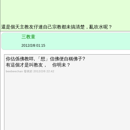
還是個天主教友仔連自己宗教都未搞清楚，亂吹水呢？
三教童
2012/2/8 01:15
你估係佛教咩, 「想」信佛便自稱佛子?
有這個才是叫教友， 你明未？
beebeechan 發表於 2012/2/6 22:42