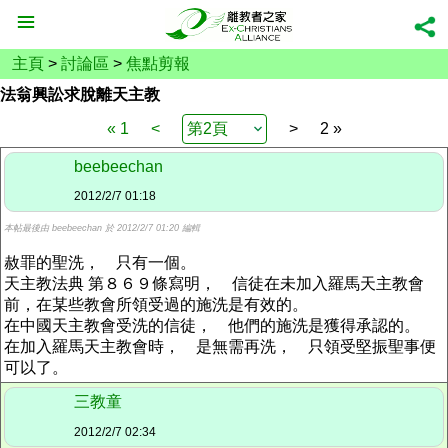
主頁
>
討論區
>
焦點剪報
法翁興訟求脫離天主教
« 1
<
>
2 »
beebeechan
2012/2/7 01:18
本帖最後由 beebeechan 於 2012/2/7 01:20 編輯
赦罪的聖洗， 只有一個。
天主教法典 第８６９條寫明， 信徒在未加入羅馬天主教會
前，在某些教會所領受過的施洗是有效的。
在中國天主教會受洗的信徒， 他們的施洗是獲得承認的。
在加入羅馬天主教會時， 是無需再洗， 只領受堅振聖事便
可以了。
三教童
2012/2/7 02:34