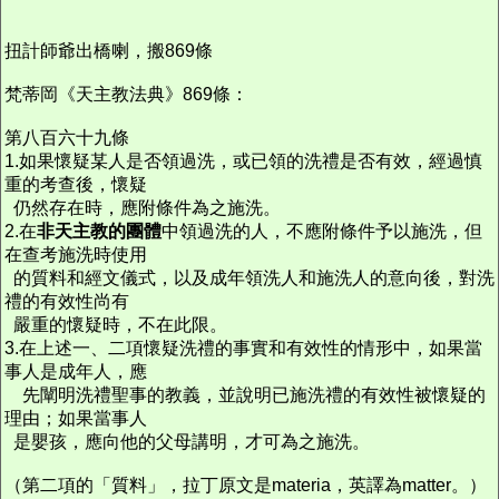
扭計師爺出橋喇，搬869條
梵蒂岡《天主教法典》869條：
第八百六十九條
1.如果懷疑某人是否領過洗，或已領的洗禮是否有效，經過慎
重的考查後，懷疑
仍然存在時，應附條件為之施洗。
2.在
非天主教的團體
中領過洗的人，不應附條件予以施洗，但
在查考施洗時使用
的質料和經文儀式，以及成年領洗人和施洗人的意向後，對洗
禮的有效性尚有
嚴重的懷疑時，不在此限。
3.在上述一、二項懷疑洗禮的事實和有效性的情形中，如果當
事人是成年人，應
先闡明洗禮聖事的教義，並說明已施洗禮的有效性被懷疑的
理由；如果當事人
是嬰孩，應向他的父母講明，才可為之施洗。
（第二項的「質料」，拉丁原文是materia，英譯為matter。）