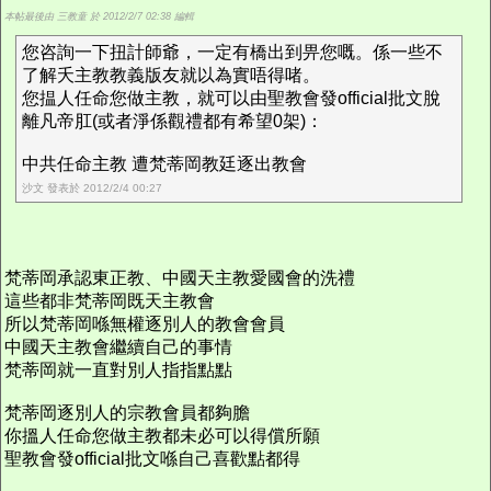
本帖最後由 三教童 於 2012/2/7 02:38 編輯
您咨詢一下扭計師爺，一定有橋出到畀您嘅。係一些不
了解夭主教教義版友就以為實唔得啫。
您揾人任命您做主教，就可以由聖教會發official批文脫
離凡帝肛(或者淨係觀禮都有希望0架)：
中共任命主教 遭梵蒂岡教廷逐出教會
沙文 發表於 2012/2/4 00:27
梵蒂岡承認東正教、中國天主教愛國會的洗禮
這些都非梵蒂岡既天主教會
所以梵蒂岡喺無權逐別人的教會會員
中國天主教會繼續自己的事情
梵蒂岡就一直對別人指指點點
梵蒂岡逐別人的宗教會員都夠膽
你搵人任命您做主教都未必可以得償所願
聖教會發official批文喺自己喜歡點都得