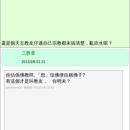
還是個天主教友仔連自己宗教都未搞清楚，亂吹水呢？
三教童
2012/2/8 01:15
你估係佛教咩, 「想」信佛便自稱佛子?
有這個才是叫教友， 你明未？
beebeechan 發表於 2012/2/6 22:42