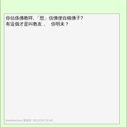
你估係佛教咩, 「想」信佛便自稱佛子?
有這個才是叫教友， 你明未？
beebeechan 發表於 2012/2/6 22:42