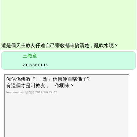
還是個天主教友仔連自己宗教都未搞清楚，亂吹水呢？
三教童
2012/2/8 01:15
你估係佛教咩, 「想」信佛便自稱佛子?
有這個才是叫教友， 你明未？
beebeechan 發表於 2012/2/6 22:42