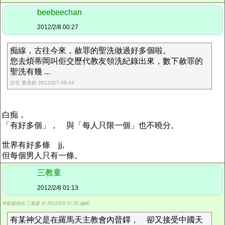
beebeechan
2012/2/8 00:27
痴線，古往今來，赦罪的聖洗做過好多個啦。
您去煩蒂岡叫佢交歷代教友領洗紀錄出來，數下赦罪的
聖洗有幾 ...
沙文 發表於 2012/2/7 06:44
白痴，
「有好多個」， 與「每人只限一個」也不曉分。
世界有好多條 jj,
但每個男人只有一條。
三教童
2012/2/8 01:13
本帖最後由 三教童 於 2012/2/8 01:28 編輯
有某神父是在羅馬天主教會內晉鐸， 卻又接受中國天