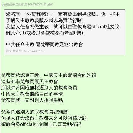
本帖最後由 三教童 於 2012/2/7 02:38 編輯
您咨詢一下扭計師爺，一定有橋出到畀您嘅。係一些不
了解夭主教教義版友就以為實唔得啫。
您揾人任命您做主教，就可以由聖教會發official批文脫
離凡帝肛(或者淨係觀禮都有希望0架)：
中共任命主教 遭梵蒂岡教廷逐出教會
沙文 發表於 2012/2/4 00:27
梵蒂岡承認東正教、中國天主教愛國會的洗禮
這些都非梵蒂岡既天主教會
所以梵蒂岡喺無權逐別人的教會會員
中國天主教會繼續自己的事情
梵蒂岡就一直對別人指指點點
梵蒂岡逐別人的宗教會員都夠膽
你搵人任命您做主教都未必可以得償所願
聖教會發official批文喺自己喜歡點都得