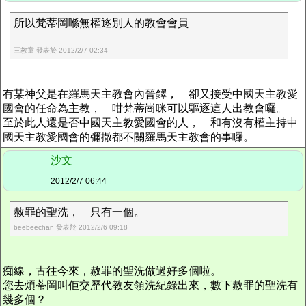
所以梵蒂岡喺無權逐別人的教會會員
三教童 發表於 2012/2/7 02:34
有某神父是在羅馬天主教會內晉鐸， 卻又接受中國天主教愛
國會的任命為主教， 咁梵蒂崗咪可以驅逐這人出教會囉。
至於此人還是否中國天主教愛國會的人， 和有沒有權主持中
國天主教愛國會的彌撒都不關羅馬天主教會的事囉。
沙文
2012/2/7 06:44
赦罪的聖洗， 只有一個。
beebeechan 發表於 2012/2/6 09:18
痴線，古往今來，赦罪的聖洗做過好多個啦。
您去煩蒂岡叫佢交歷代教友領洗紀錄出來，數下赦罪的聖洗有
幾多個？