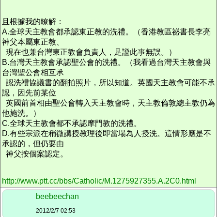
且根據我的瞭解：
A.全球天主教會都承認東正教的洗禮。（香港教區祕書長李亮
神父本屬東正教、
現在也兼台灣東正教會負責人，足證此事無誤。）
B.台灣天主教會承認聖公會的洗禮。（我看過台灣天主教會與
台灣聖公會相互承
認洗禮協議書的翻拍照片，所以知道。英國天主教會可能不承
認，因先前某位
英國前首相由聖公會轉入天主教會時，天主教倫敦總主教仍為
他施洗。）
C.全球天主教會都不承認摩門教的洗禮。
D.有些宗派在稍微講授教理後即當場為人授洗。這情形應是不
承認的，但仍要由
神父按個案認定。
http://www.ptt.cc/bbs/Catholic/M.1275927355.A.2C0.html
beebeechan
2012/2/7 02:53