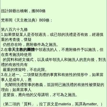
扭計師爺出橋喇，搬869條
梵蒂岡《天主教法典》869條：
第八百六十九條
1.如果懷疑某人是否領過洗，或已領的洗禮是否有效，經過慎
重的考查後，懷疑
仍然存在時，應附條件為之施洗。
2.在
非天主教的團體
中領過洗的人，不應附條件予以施洗，但
在查考施洗時使用
的質料和經文儀式，以及成年領洗人和施洗人的意向後，對洗
禮的有效性尚有
嚴重的懷疑時，不在此限。
3.在上述一、二項懷疑洗禮的事實和有效性的情形中，如果當
事人是成年人，應
先闡明洗禮聖事的教義，並說明已施洗禮的有效性被懷疑的
理由；如果當事人
是嬰孩，應向他的父母講明，才可為之施洗。
（第二項的「質料」，拉丁原文是materia，英譯為matter。）