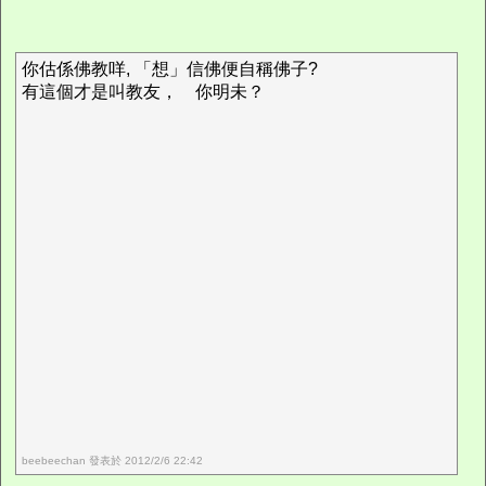
你估係佛教咩, 「想」信佛便自稱佛子?
有這個才是叫教友， 你明未？
beebeechan 發表於 2012/2/6 22:42