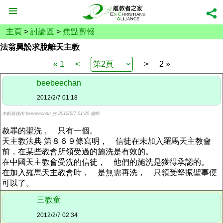
主頁
>
討論區
>
焦點剪報
法翁興訟求脫離天主教
« 1
<
>
2 »
beebeechan
2012/2/7 01:18
本帖最後由 beebeechan 於 2012/2/7 01:20 編輯
赦罪的聖洗， 只有一個。
天主教法典 第８６９條寫明， 信徒在未加入羅馬天主教會
前，在某些教會所領受過的施洗是有效的。
在中國天主教會受洗的信徒， 他們的施洗是獲得承認的。
在加入羅馬天主教會時， 是無需再洗， 只領受堅振聖事便
可以了。
三教童
2012/2/7 02:34