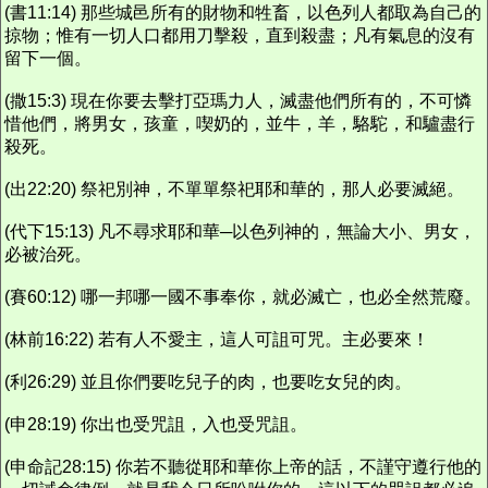
(書11:14) 那些城邑所有的財物和牲畜，以色列人都取為自己的
掠物；惟有一切人口都用刀擊殺，直到殺盡；凡有氣息的沒有
留下一個。
(撒15:3) 現在你要去擊打亞瑪力人，滅盡他們所有的，不可憐
惜他們，將男女，孩童，喫奶的，並牛，羊，駱駝，和驢盡行
殺死。
(出22:20) 祭祀別神，不單單祭祀耶和華的，那人必要滅絕。
(代下15:13) 凡不尋求耶和華─以色列神的，無論大小、男女，
必被治死。
(賽60:12) 哪一邦哪一國不事奉你，就必滅亡，也必全然荒廢。
(林前16:22) 若有人不愛主，這人可詛可咒。主必要來！
(利26:29) 並且你們要吃兒子的肉，也要吃女兒的肉。
(申28:19) 你出也受咒詛，入也受咒詛。
(申命記28:15) 你若不聽從耶和華你上帝的話，不謹守遵行他的