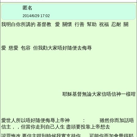
匿名
2014/6/29 17:02
我明白你所講的 基督教 愛 關懷 行善 幫助 祝福 忍耐 關
愛 慈愛 包容 但我勸大家唔好隨便去侮辱
耶穌基督無論大家信唔信神一樣咁
愛世人所以唔好隨便侮辱上帝神
:
雖然你而加話唔
信主，，但當你走到自己人生 盡頭要投靠上帝想去
認罪悔改 要信主咁到時候我實支持你
可能你而加會覺得耶