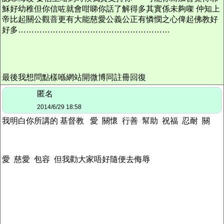
穌好幼稚但你信咗就會咁睇你話了解得多其實係未夠㗎 仲知上
帝比起關公觀萻更有大能慈愛公義公正有憐憫之心俾起佛教好
好多…………………………………………………
最後我想問點樣喺網站開微博同註冊回復
匿名
2014/6/29 18:58
我明白你所講的 基督教 愛 關懷 行善 幫助 祝福 忍耐 關
愛 慈愛 包容 但我勸大家唔好隨便去侮辱