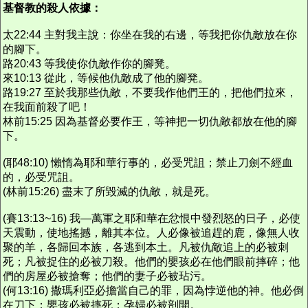
基督教的殺人依據：
太22:44 主對我主說：你坐在我的右邊，等我把你仇敵放在你
的腳下。
路20:43 等我使你仇敵作你的腳凳。
來10:13 從此，等候他仇敵成了他的腳凳。
路19:27 至於我那些仇敵，不要我作他們王的，把他們拉來，
在我面前殺了吧！
林前15:25 因為基督必要作王，等神把一切仇敵都放在他的腳
下。
(耶48:10) 懶惰為耶和華行事的，必受咒詛；禁止刀劍不經血
的，必受咒詛。
(林前15:26) 盡末了所毀滅的仇敵，就是死。
(賽13:13~16) 我—萬軍之耶和華在忿恨中發烈怒的日子，必使
天震動，使地搖撼，離其本位。人必像被追趕的鹿，像無人收
聚的羊，各歸回本族，各逃到本土。凡被仇敵追上的必被刺
死；凡被捉住的必被刀殺。他們的嬰孩必在他們眼前摔碎；他
們的房屋必被搶奪；他們的妻子必被玷污。
(何13:16) 撒瑪利亞必擔當自己的罪，因為悖逆他的神。他必倒
在刀下；嬰孩必被摔死；孕婦必被剖開。