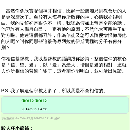
當然你係欣賞呢個神才相信，比起一些膚淺只到教會玩的人
是更深層次了。至於有人侮辱你所敬仰的神，心情我亦很明
白。我的見解卻是跟你不一樣，我認為假如上帝是全能的話，
他容許有人侮辱自己，一定有他的原因，不然他大可親手了結
對方啦。他連這個都容許，作為信徒又怎可以隨便憎恨侮辱他
的人呢？咁你同那些追殺侮辱阿拉的伊斯蘭極端分子有何分
別？
你相信基督教，我以基督教的語調跟你談談：整個信仰的核心
是「信、望、愛」，以「愛」為最大，憎恨是愛的相對，這就
與你所相信的背道而馳了，這希望你能明白，並可活出見證。
P.S. 我了解這個宗教太多了，所以我是不會相信的。
dior13dior13
2014/6/29 04:58
本帖最後由 dior13dior13 於 2020/3/17 21:41 編輯
殺人狂小節錄：