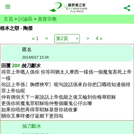
主頁
>
討論區
>
基督宗教
根本之辯 - 陶傑
« 1
<
>
4 »
匿名
2014/6/27 15:34
回覆
20#
抽刀斷水
得罪上帝嘅人係你 你等同猶太人摩西一樣係一個魔鬼害死上帝
一樣
你話上帝係〖胸襟狹窄〗呢句說話係來自你把囗嘅唔知邊個得
罪上帝仙呢
仲有倜佪天下一家說話上帝低能之後又輪到你侮辱耶穌
更係你班魔鬼罪耶穌啦仲整個蘭鬼公仔出嚟
如果你唔想再得罪耶穌基督你就收爹
關你叉事咩傻仔返鄉下更田啦
抽刀斷水