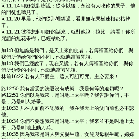
可11: 14 耶穌就對樹說：從今以後，永沒有人吃你的果子。他
的門徒也聽見了。
可11: 20 早晨，他們從那裡經過，看見無花果樹連根都枯乾
了。
可11: 21 彼得想起耶穌的話來，就對他說：拉比，請看！你所
咒詛的無花果樹，已經枯乾了。
加1:8 但無論是我們，是天上來的使者，若傳福音給你們，與
我們所傳給你們的不同，他就應當被咒詛。
加1:8 我們已經說了，現在又說，若有人傳福音給你們，與你
們所領受的不同，他就應當被咒詛。
林前16:22 若有人不愛主，這人可詛可咒。主必要來！
路12:50 我有當受的洗還沒有成就，我是何等的迫切呢？
路12:51 你們以為我來，是叫地上太平嗎？我告訴你們，不
是，乃是叫人紛爭。
太10:33 凡在人面前不認我的，我在我天上的父面前也必不認
他。
太10:34 你們不要想我來是叫地上太平；我來並不是叫地上太
平，乃是叫地上動刀兵。
太10:35 因為我來是叫人與父親生疏，女兒與母親生疏，媳婦