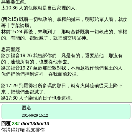
與婆婆生疏。
太10:36 人的仇敵就是自己家裡的人。
(西2:15) 既將一切執政的、掌權的擄來，明顯給眾人看，就仗
著十字架誇勝。
林前15:24 再後，末期到了，那時基督既將一切執政的、掌權
的、有能的、都毀滅了，就把國交與父神。
思高聖經
路加福音19:26 我告訴你們：凡是有的，還要給他；那沒有
的，連他所有的，也要從他奪去。
路加福音19:27 至於那些敵對我，不願意我作他們君王的人，
你們把他們押到這裡，在我面前殺掉。
路17:29 到羅得出所多瑪的那日，就有火與硫磺從天上降下
來，把他們全都滅了。
路17:30 人子顯現的日子也要這樣。
匿名
2014/6/29 15:12
回覆
28#
dior13dior13
你講得好啱 我支撐你