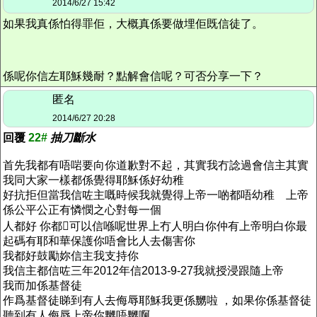
2014/6/27 15:42
如果我真係怕得罪佢，大概真係要做埋佢既信徒了。
係呢你信左耶穌幾耐？點解會信呢？可否分享一下？
匿名
2014/6/27 20:28
回覆
22#
抽刀斷水
首先我都有唔啱要向你道歉對不起，其實我冇諗過會信主其實
我同大家一樣都係覺得耶穌係好幼稚
好抗拒但當我信咗主嘅時候我就覺得上帝一啲都唔幼稚 上帝
係公平公正有憐憫之心對每一個
人都好 你都可以信喺呢世界上冇人明白你仲有上帝明白你最
起碼有耶和華保護你唔會比人去傷害你
我都好鼓勵妳信主我支持你
我信主都信咗三年2012年信2013-9-27我就授浸跟隨上帝
我而加係基督徒
作爲基督徒睇到有人去侮辱耶穌我更係嬲啦 ，如果你係基督徒
聽到有人侮辱上帝你嬲唔嬲啊