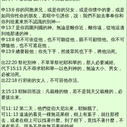
申13:6 你的同胞弟兄，或是你的兒女，或是你懷中的妻，或是
如同你性命的朋友，若暗中引誘你，說：我們不如去事奉你和
你列祖素來所不認識的別神—
申13:7 是你四圍列國的神。無論是離你近，離你遠，從地這邊
到地那邊的神，
申13:8 你不可依從他，也不可聽從他，眼不可顧惜他。你不可
憐恤他，也不可遮庇他，
申13:9 總要殺他；你先下手，然後眾民也下手，將他治死。
出22:20 祭祀別神，不單單祭祀耶和華的，那人必要滅絕。
代下15:13 凡不尋求耶和華—以色列神的，無論大小、男女，
必被治死。
出22:18 行邪術的女人，不可容他存活。
太15:13 耶穌回答說：凡栽種的物，若不是我天父栽種的，必
要拔出來。
可11: 12 第二天，他們從伯大尼出來，耶穌餓了。
可11: 13 遠遠的看見一棵無花果樹，樹上有葉子，就往那裡
去，或者在樹上可以找著什麼。到了樹下，竟找不著什麼，不
過有葉子，因為不是收無花果的時候。