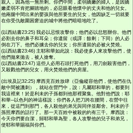
親人，因為他一無所剩。你們中間，柔弱嬌嫩的婦人，是因嬌
嫩柔弱不肯把腳踏地的，必惡眼看他懷中的丈夫和他的兒女。
他兩腿中間出來的嬰孩與他所要生的兒女，他因缺乏一切就要
在你受仇敵圍困窘迫的城中將他們暗暗地吃了。
(以西結書23:25) 我必以忌恨攻擊你；他們必以忿怒辦你。他們
必割去你的鼻子和耳朵；你遺留（或譯：餘剩；下同）的人必
倒在刀下。他們必擄去你的兒女；你所遺留的必被火焚燒。
(以西結書23:46) 主耶和華如此說：我必使多人來攻擊他們，使
他們拋來拋去，被人搶奪。
(以西結書23:47) 這些人必用石頭打死他們，用刀劍殺害他們，
又殺戮他們的兒女，用火焚燒他們的房屋。
(出埃及記32:25) 摩西見百姓放肆（亞倫縱容他們，使他們在仇
敵中間被譏刺），就站在營門中，說：凡屬耶和華的，都要到
我這裡來！於是利未的子孫都到他那裡聚集。他對他們說：耶
和華─以色列的神這樣說：你們各人把刀跨在腰間，在營中往
來，從這門到那門，各人殺他的弟兄與同伴並鄰舍。利未的子
孫照摩西的話行了。那一天百姓中被殺的約有三千。摩西說：
今天你們要自潔，歸耶和華為聖，各人攻擊他的兒子和弟兄，
使耶和華賜福與你們。