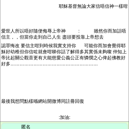
耶穌基督無論大家信唔信神一樣咁
愛世人所以唔好隨便侮辱上帝神
:
雖然你而加話唔
信主，，但當你走到自己人生 盡頭要投靠上帝想去
認罪悔改 要信主咁到時候我實支持你
可能你而加會覺得耶
穌好幼稚但你信咗就會咁睇你話了解得多其實係未夠㗎 仲知上
帝比起關公觀萻更有大能慈愛公義公正有憐憫之心俾起佛教好
好多…………………………………………………
最後我想問點樣喺網站開微博同註冊回復
:加油:
匿名