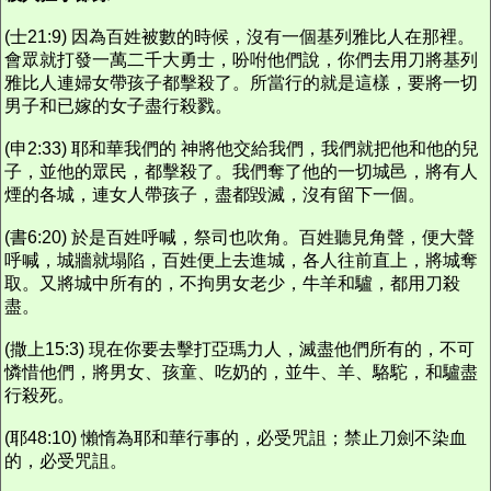
(士21:9) 因為百姓被數的時候，沒有一個基列雅比人在那裡。
會眾就打發一萬二千大勇士，吩咐他們說，你們去用刀將基列
雅比人連婦女帶孩子都擊殺了。所當行的就是這樣，要將一切
男子和已嫁的女子盡行殺戮。
(申2:33) 耶和華我們的 神將他交給我們，我們就把他和他的兒
子，並他的眾民，都擊殺了。我們奪了他的一切城邑，將有人
煙的各城，連女人帶孩子，盡都毀滅，沒有留下一個。
(書6:20) 於是百姓呼喊，祭司也吹角。百姓聽見角聲，便大聲
呼喊，城牆就塌陷，百姓便上去進城，各人往前直上，將城奪
取。又將城中所有的，不拘男女老少，牛羊和驢，都用刀殺
盡。
(撒上15:3) 現在你要去擊打亞瑪力人，滅盡他們所有的，不可
憐惜他們，將男女、孩童、吃奶的，並牛、羊、駱駝，和驢盡
行殺死。
(耶48:10) 懶惰為耶和華行事的，必受咒詛；禁止刀劍不染血
的，必受咒詛。