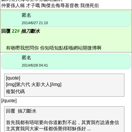
仲要係人稱 才子嘅 陶傑去侮辱基督教 我僧死佢
匿名
2014/6/27 21:10
回覆
22#
抽刀斷水
有啲嘢我想問你 你知唔知點樣喺網站開微博啊
匿名
2014/6/28 04:41
[quote]
[img]第六代 火影大人[/img]
複製代碼
[/quote]
回覆 抽刀斷水
首先我都有唔啱要向你道歉對不起，其實我冇諗過會信
主其實我同大家一樣都係覺得耶穌係好 ...