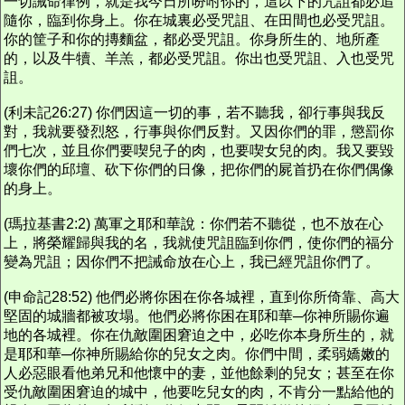
一切誡命律例，就是我今日所吩咐你的，這以下的咒詛都必追
隨你，臨到你身上。你在城裏必受咒詛、在田間也必受咒詛。
你的筐子和你的摶麵盆，都必受咒詛。你身所生的、地所產
的，以及牛犢、羊羔，都必受咒詛。你出也受咒詛、入也受咒
詛。
(利未記26:27) 你們因這一切的事，若不聽我，卻行事與我反
對，我就要發烈怒，行事與你們反對。又因你們的罪，懲罰你
們七次，並且你們要喫兒子的肉，也要喫女兒的肉。我又要毀
壞你們的邱壇、砍下你們的日像，把你們的屍首扔在你們偶像
的身上。
(瑪拉基書2:2) 萬軍之耶和華說：你們若不聽從，也不放在心
上，將榮耀歸與我的名，我就使咒詛臨到你們，使你們的福分
變為咒詛；因你們不把誡命放在心上，我已經咒詛你們了。
(申命記28:52) 他們必將你困在你各城裡，直到你所倚靠、高大
堅固的城牆都被攻塌。他們必將你困在耶和華─你神所賜你遍
地的各城裡。你在仇敵圍困窘迫之中，必吃你本身所生的，就
是耶和華─你神所賜給你的兒女之肉。你們中間，柔弱嬌嫩的
人必惡眼看他弟兄和他懷中的妻，並他餘剩的兒女；甚至在你
受仇敵圍困窘迫的城中，他要吃兒女的肉，不肯分一點給他的