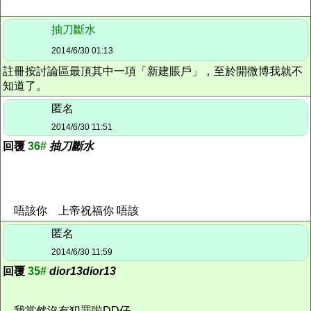
抽刀斷水
2014/6/30 01:13
註冊按討論區最頂其中一項「新建賬戶」，至於開微博我就不
知道了。
匿名
2014/6/30 11:51
回覆
36#
抽刀斷水
唔該你 上帝祝福你 唔該
匿名
2014/6/30 11:59
回覆
35#
dior13dior13
我當然沒有犯罪啦DD仔