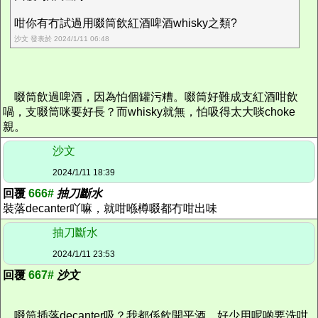
咁你有冇試過用啜筒飲紅酒啤酒whisky之類?
沙文 發表於 2024/1/11 06:48
啜筒飲過啤酒，因為怕個罐污糟。啜筒好難成支紅酒咁飲
喎，支啜筒咪要好長？而whisky就無，怕吸得太大啖choke
親。
沙文
2024/1/11 18:39
回覆
666#
抽刀斷水
裝落decanter吖嘛，就咁喺樽啜都冇咁出味
抽刀斷水
2024/1/11 23:53
回覆
667#
沙文
啜筒插落decanter吸？我都係飲開平酒，好少用呢啲要洗咁