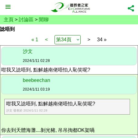
主頁
>
討論區
>
閒聊
諗唔到
« 1
<
>
34 »
沙文
2024/1/11 02:28
咁我又諗唔到, 點解越南佬唔怕人恥笑呢?
beebeechan
2024/1/11 03:19
咁我又諗唔到, 點解越南佬唔怕人恥笑呢?
沙文 發表於 2024/1/11 02:28
你去到天體海灘....剝光豬, 吊吊揈都OK架喎