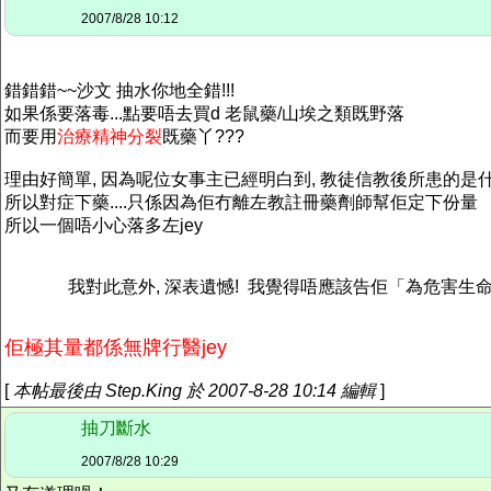
2007/8/28 10:12
錯錯錯~~沙文 抽水你地全錯!!!
如果係要落毒...點要唔去買d 老鼠藥/山埃之類既野落
而要用
治療精神分裂
既藥丫???
理由好簡單, 因為呢位女事主已經明白到, 教徒信教後所患的是什麼
所以對症下藥....只係因為佢冇離左教註冊藥劑師幫佢定下份量
所以一個唔小心落多左jey
我對此意外, 深表遺憾! 我覺得唔應該告佢「為危害
佢極其量都係無牌行醫jey
[
本帖最後由 Step.King 於 2007-8-28 10:14 編輯
]
抽刀斷水
2007/8/28 10:29