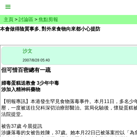
主頁
>
討論區
>
焦點剪報
本會做得陰質事多, 對外來食物向來都小心提防
沙文
2007/8/28 05:40
但可惜百密總有一疏
婦毒蛋糕送教會 3少年中毒
涉加入精神科藥物
【明報專訊】本港發生罕見食物落毒事件。本月11日，多名少
壓，一度被送往兒科深切治療部醫治。當局化驗後，懷疑蛋糕被人
法院提堂。
被告37歲 今晨提訊
涉嫌落毒的女被告姓陳，37歲。她本月22日已被落案控以「