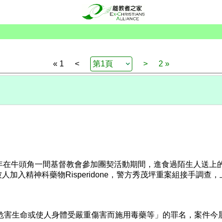
« 1
<
>
2 »
年在牛頭角一間基督教會參加團契活動期間，進食過陌生人送上的
加入精神科藥物Risperidone，警方秀茂坪重案組接手調查
為危害生命或使人身體受嚴重傷害而施用毒藥等」的罪名，案件今