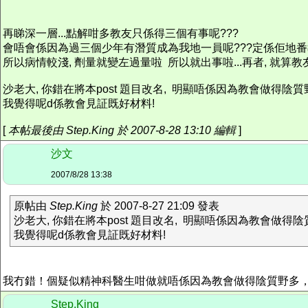
再睇深一層...點解咁多教友只係得三個有事呢???
會唔會係因為過三個少年有潛質成為我地一員呢???定係佢地番教
所以病情較淺, 劑量就變左過量啦 所以就出事啦...再者, 就
沙老大, 你錯在將本post 題目改名, 明顯唔係因為教會做得陰質
我覺得呢d係教會見証既好材料!
[
本帖最後由 Step.King 於 2007-8-28 13:10 編輯
]
沙文
2007/8/28 13:38
原帖由
Step.King
於 2007-8-27 21:09 發表
沙老大, 你錯在將本post 題目改名, 明顯唔係因為教會做得
我覺得呢d係教會見証既好材料!
我冇錯！個疑似精神科醫生咁做就唔係因為教會做得陰質野多
Step.King