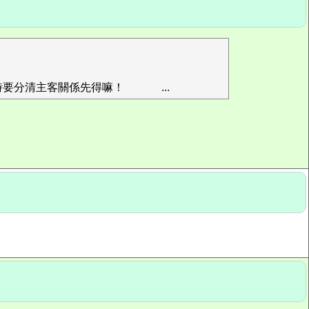
時要分清主客關係先得嘛！
...