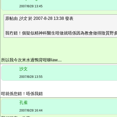
2007/8/28 13:45
原帖由
沙文
於 2007-8-28 13:38 發表
我冇錯！個疑似精神科醫生咁做就唔係因為教會做得陰質野
所以我今次米水過鴨背咁睇law....
沙文
2007/8/28 13:55
咁就係您錯！唔係我錯
孔雀
2007/8/28 16:44