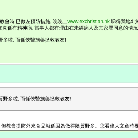
會時 已做左預防措施, 晚晚上
www.exchristian.hk
睇得我地d 
算教友真係有精神病, 當事人都冇理由在未經病人及其家屬同意的情況
野多啦, 而係俠醫施藥拯救教友!
陰質野多啦, 而係俠醫施藥拯救教友!
，但教會提防外來食品就係因為做得陰質野多。您看偉大文章時