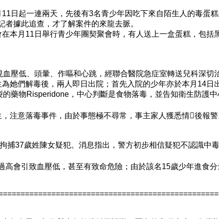
11日起一連兩天，先後有3名青少年因吃下來自陌生人的毒蛋
報。記者據此追查，才了解案件的來龍去脈。
在本月11日舉行青少年團契聚會時，有人送上一盒蛋糕，包括
現血壓低、頭暈、作嘔和心跳，經聯合醫院急症室轉送兒科深切治
為她們解毒後，兩人即日出院；首先入院的少年亦於本月14日
藥物Risperidone，中心判斷是食物落毒，並告知衛生防
生，注意落毒事件，由於事態極不尋常，事主家人獲悉情後報警
區拘捕37歲姓陳女疑犯。消息指出，警方初步相信疑犯不認識中
用分量過高會引致血壓低，甚至有致命危險；由於該名15歲少年進食
==================================================