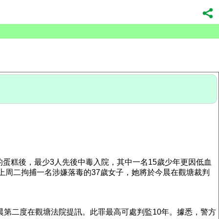
蛋糕後，最少3人先後中毒入院，其中一名15歲少年更因低血
，上周二拘捕一名涉嫌落毒的37歲女子，她將於今晨在觀塘裁判
晨第二度在觀塘法院提訊。此罪最高可處判監10年。據悉，警方