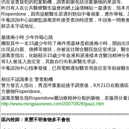
仍在追查疑犯的犯案動機，調查範圍包括涉案藥物的來源等。
昨日有人在公共醫療醫生協會的網上論壇轉貼一篇通告，指本月
Risperidone，因而提醒醫生若遇到類似中毒個案，應作舉
中毒諮詢中心副總監謝萬里昨接受查詢時證實，牛頭角一間教會
餅店名字或地址。
服後兩小時 少年作嘔心跳
團契其中一名15歲少年吃了兩件黑森林蛋糕後兩小時，開始出
出現反白眼、側膊等徵狀，亦被送往聯合醫院急症室求診。醫生
謝萬里指出，化驗顯示15歲少年血液和尿液樣本含醫治精神分裂的
有3人被送入急症室，其餘自行向私家醫生求診。
中毒諮詢中心指事發後，已用電郵通知醫管局急症室等前線醫
相信不認識事主 警查動機
警方發言人指出，秀茂坪重案組接手調查後，8月21日在觀塘
方藥物Risperidone。
謝萬里醫生指Risperidone屬治療精神分裂的藥物，若服
http://www.mingpaonews.com/20070828/gaa1.htm
=================================================
區內牧師：來歷不明食物多不會收