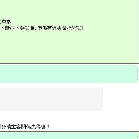
文章多,
下斷症下藥架嘛, 佢係有違專業操守架!
要分清主客關係先得嘛！