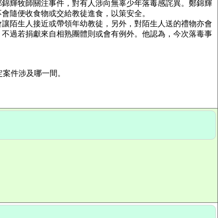
鄭錦輝牧師關注事件，對有人涉向無辜少年落毒感詫異。鄭錦輝
不會隨便收食物或交給教徒進食，以策安全。
會讓陌生人接近或帶領年幼教徒，另外，對陌生人送的禮物亦會
，不過若捐獻來自相熟團體則或會有例外。他認為，今次落毒事
定案件涉及哪一間。