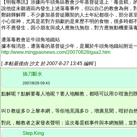
【明報專訊】涉嫌向牛頭角區教會少年基督徒送上「毒蛋糕」
說他從未聽過區內發生上述落毒事件，但以自己的教會為例，
鄭錦輝解釋，不少參加基督徒團契的人士年紀都很小，部分甚
小心留神，尤其是若對方捐獻的是來歷不明的食物，很多時都
件不應發生，因小朋友與成人應無仇無怨，對方應無動機要落
遭落毒教會近牛頭角地鐵站
據本報消息，遭落毒的基督徒少年，是屬於牛頭角地鐵站附近一
http://www.mingpaonews.com/20070828/gaa2.htm
[
本帖最後由 沙文 於 2007-8-27 13:45 編輯
]
抽刀斷水
2007/8/28 09:43
點解呢？點解要毒人地呢？要人地離教，都唔可以用Ｄ咁激烈
叫Ｄ教徒多Ｄ上黎本網，等佢地見識多Ｄ，增廣見聞，咁好自
對此，離教者之家發表聲明：這次毒蛋糕事件與本網無關，並
Step.King