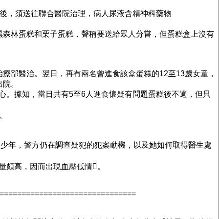
糕後，須送往聯合醫院治理，病人尿液含精神科藥物
黑森林蛋糕和栗子蛋糕，聲稱要送給眾人分嘗，但蛋糕盒上沒有
療部醫治。翌日，再有兩名曾進食該盒蛋糕的12至13歲女童，
出院。
護中心。據知，當日共有5至6人進食懷疑有問題蛋糕後不適，但只
。
毒少年，警方仍在調查疑犯的犯案動機，以及她如何取得醫生處
分量頗高，因而出現血壓低情。
===============================