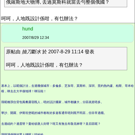
俄羅斯地大物博, 去過莫斯科就當去勻整個俄國？
呵呵，人地既設計係咁，有乜辦法？
hund
2007/8/29 12:34
原帖由
抽刀斷水
於 2007-8-29 11:14 發表
呵呵，人地既設計係咁，有乜辦法？
基本上，以呢個計法，去過幾個城市：多倫多、芝加哥、莫斯科、深圳、里約熱內盧、柏斯、哥本哈
根，咪去左大半個地球！咪玩啦！
我呢種孭住背包風餐露宿既人，唔好話計國家，城巿都嫌大，分區就差唔多。
華沙、開羅、伊斯坦堡呢的城巿都有好多遊客通常唔到既平民區，但非常過癮。
去過紐約？邊度呀？曼哈頓唐人街呀？咁又有無去布魯克林呀？皇后區呢？
我咁講係咪好黑人憎呢！哇哈哈．．．