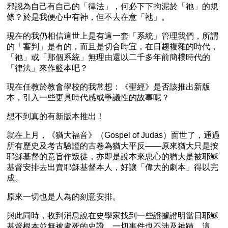
邪認為自己有自己的「律法」，何必下下拘泥於「祂」的規
條？於是我便心中有神，但不去在意「祂」。
現在的我仍相信這世上是有這一套「系統」管理我們，所謂
的「審判」是有的，而且是切合時宜，在日趨複雜的時代，
「祂」或「那個系統」無理由還以二千多年前簡樸時代的
「律法」來作籃本吧？
現在任教於教會學校的我常想：《聖經》是否該推出新版
本，引入一些更具時代感或爭議性的故事呢？
想不到真的有新版本推出！
就在上月，《猶大福音》（Gospel of Judas）面世了，通過
所有歷史及考古驗證的古卷為猶大平反——原來猶大只是按
耶穌基督的意旨作叛徒，亦即是說本來忠心的猶大是被耶穌
基督安排去出賣耶穌基督本人，好讓「偉大的劇本」得以完
成。
原來一切也是人為的刻意安排。
與此同時，收到消息說在史學家找到一些證據證明當日耶穌
基督根本並無被處死的史證，一切事件也不涉及神蹟，這