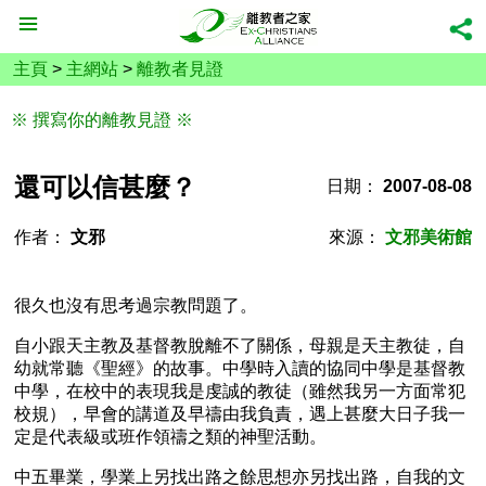
主頁
>
主網站
>
離教者見證
※ 撰寫你的離教見證 ※
還可以信甚麼？
日期：
2007-08-08
作者：
文邪
來源：
文邪美術館
很久也沒有思考過宗教問題了。
自小跟天主教及基督教脫離不了關係，母親是天主教徒，自
幼就常聽《聖經》的故事。中學時入讀的協同中學是基督教
中學，在校中的表現我是虔誠的教徒（雖然我另一方面常犯
校規），早會的講道及早禱由我負責，遇上甚麼大日子我一
定是代表級或班作領禱之類的神聖活動。
中五畢業，學業上另找出路之餘思想亦另找出路，自我的文