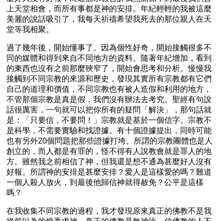
上天堂相會，而所有事都是神的安排。年紀輕輕的我被這麼
美麗的說話吸引了，我每天祈禱希望我死去的那位親人在天
堂等我相聚。
過了幾年後，開始懂事了。因為個性好奇，開始接觸很多不
同的媒體和得到來自不同地方的資料。隨著年紀增加，看到
的東西也沒有之前那麼狹窄了，開始會思考和分析。慢慢我
接觸到不同宗教的來源和歷史，發現其實所有宗教都有它們
自己的道理和價值，不同宗教也有被人造假和利用的地方，
不管那個宗教是真是假，我們沒有辦法去考究。聖經有句說
話很厲害，一句就可以把你所有的疑問「解決」，那句話就
是：「只要信，不要問！」宗教就是基於一個信字。宗教不
是科學，不需要實驗和找證據。有十個證據提出，同時可能
也有另外20個問題把那些證據打垮。所謂的宗教團體也是人
創立的，而人都是有罪的，怪不得有人說教會就是罪人的地
方。雖然我之前相信了神，但我還是想不通為甚麼好人沒有
好報。所謂神的安排是甚麼安排？愛人是這樣愛的嗎？難道
一個人殺人放火，到最後他歸信神就得赦免？公平是這樣
嗎？
在我收集不同宗教的過程，我才發現原來真正的佛教不是我