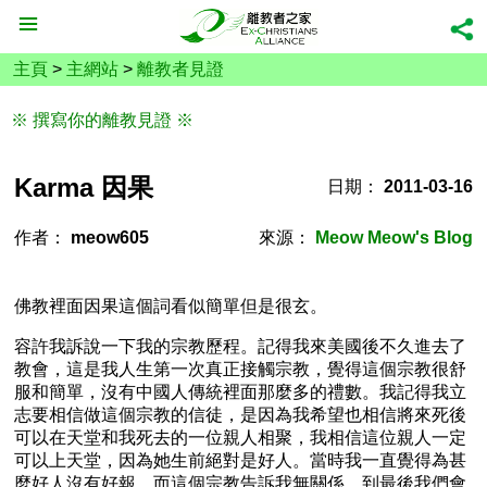
主頁
>
主網站
>
離教者見證
※ 撰寫你的離教見證 ※
Karma 因果
日期：
2011-03-16
作者：
meow605
來源：
Meow Meow's Blog
佛教裡面因果這個詞看似簡單但是很玄。
容許我訴說一下我的宗教歷程。記得我來美國後不久進去了
教會，這是我人生第一次真正接觸宗教，覺得這個宗教很舒
服和簡單，沒有中國人傳統裡面那麼多的禮數。我記得我立
志要相信做這個宗教的信徒，是因為我希望也相信將來死後
可以在天堂和我死去的一位親人相聚，我相信這位親人一定
可以上天堂，因為她生前絕對是好人。當時我一直覺得為甚
麼好人沒有好報，而這個宗教告訴我無關係，到最後我們會