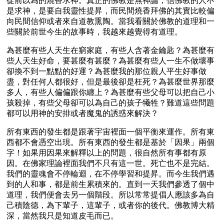
從前以為的燒香求神。真正的佛教是無神論，信佛教的人不
是求神，是要自我靈性提昇，而民間燒香拜佛的其實比較偏
向民間信仰或者來自道教熏陶。當我看關於佛教的道理和一
些關於前世今生的故事時，我越來越覺得有道理。
為甚麼有些人天生在窮家庭，有些人含著金鑰匙？為甚麼有
些人天生好命，要甚麼有甚麼？為甚麼有些人一生不做壞事
卻換不到一點點的好運？為甚麼我的那位親人平生好事做
盡，對任何人都很好，但是最後卻是枉死？為甚麼世界那麼
多人，有些人偏偏跟你纏上？為甚麼有些父母可以把自己小
孩殺掉，有些父母卻可以為自己的孩子犧牲？難道這些問題
都可以用神的安排或者魔鬼的誘惑來解決？
所有東西的發生都是跟著宇宙裡面一個平衡來運作。所有東
西都不會憑空出現。所有東西的發生都是基於「因果」兩個
字！如果用因果來解釋以上的問題，很自然所有事都有原
因。在佛家理論裡面我們不只有這一世。死亡也不是完結。
我們的靈魂會不停輪迴，在不停學習和提昇。而今生我們遇
到的人和事，都是前生累積來的。直到一天我們參透了個中
道理，我們便會去另一個階段。所以常常提倡人應該多為自
己積陰德，為下輩子，這輩子，或者你的後代。佛教博大精
深，當然我只是知道皮毛而已。