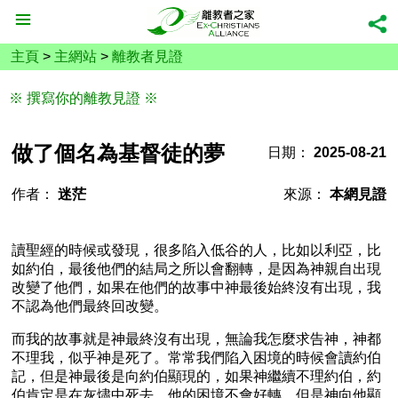
主頁
>
主網站
>
離教者見證
※ 撰寫你的離教見證 ※
做了個名為基督徒的夢
日期：
2025-08-21
作者：
迷茫
來源：
本網見證
讀聖經的時候或發現，很多陷入低谷的人，比如以利亞，比
如約伯，最後他們的結局之所以會翻轉，是因為神親自出現
改變了他們，如果在他們的故事中神最後始終沒有出現，我
不認為他們最終回改變。
而我的故事就是神最終沒有出現，無論我怎麼求告神，神都
不理我，似乎神是死了。常常我們陷入困境的時候會讀約伯
記，但是神最後是向約伯顯現的，如果神繼續不理約伯，約
伯肯定是在灰燼中死去，他的困境不會好轉，但是神向他顯